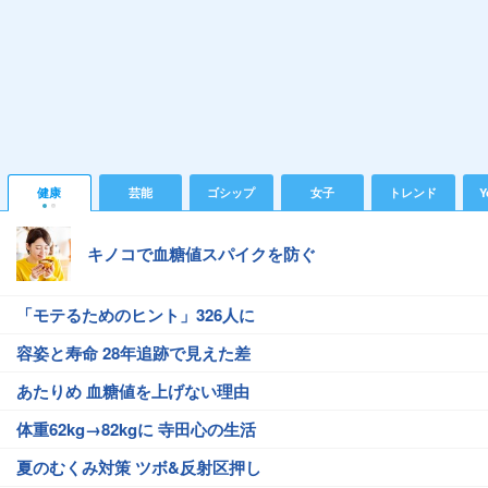
健康
芸能
ゴシップ
女子
トレンド
Y
キノコで血糖値スパイクを防ぐ
「モテるためのヒント」326人に
容姿と寿命 28年追跡で見えた差
あたりめ 血糖値を上げない理由
体重62kg→82kgに 寺田心の生活
夏のむくみ対策 ツボ&反射区押し