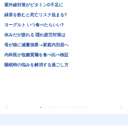
紫外線対策がビタミンD不足に
緑茶を飲むと死亡リスク低まる?
ヨーグルト いつ食べたらいい?
休みだが疲れる 隠れ疲労対策は
母が娘に減量強要→家庭内別居へ
内科医が低糖質麺を食べ比べ検証
睡眠時の悩みを解消する過ごし方