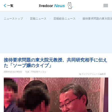
一覧
>
>
>
接待要求問題の東大院
ニューストップ
芸能ニュース
芸能総合ニュース
接待要求問題の東大院元教授、共同研究相手に伝え
た「ソープ嬢のタイプ」
2026年6月3日 9時0分
写真：FRIDAYデジタル
by ライブドアニュース編集部