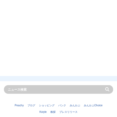
Peachy
ブログ
ショッピング
バンク
みんかぶ
みんかぶChoice
Kstyle
株探
プレスリリース