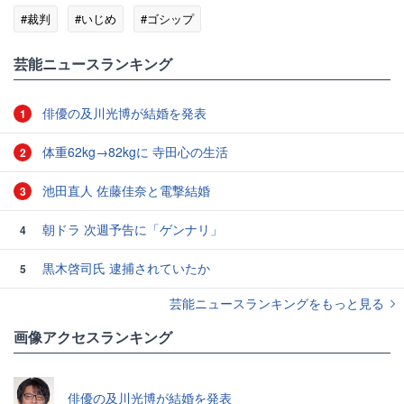
#裁判
#いじめ
#ゴシップ
芸能ニュースランキング
俳優の及川光博が結婚を発表
1
体重62kg→82kgに 寺田心の生活
2
池田直人 佐藤佳奈と電撃結婚
3
朝ドラ 次週予告に「ゲンナリ」
4
黒木啓司氏 逮捕されていたか
5
芸能ニュースランキングをもっと見る
画像アクセスランキング
俳優の及川光博が結婚を発表