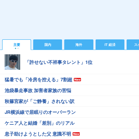
主要
国内
海外
IT 経済
ス
「許せない不祥事タレント」1位
猛暑でも「冷房を控える」7割超
池袋暴走事故 加害者家族の苦悩
秋篠宮家が「ご静養」されない訳
JR横浜線で居眠りのオーバーラン
ケニア人と結婚「差別」のリアル
息子助けようとした父 意識不明