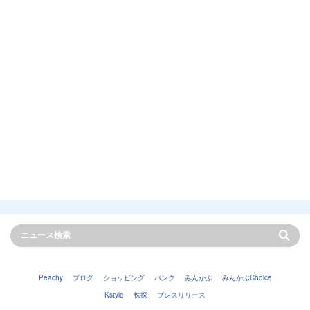
Peachy
ブログ
ショッピング
バンク
みんかぶ
みんかぶChoice
Kstyle
株探
プレスリリース