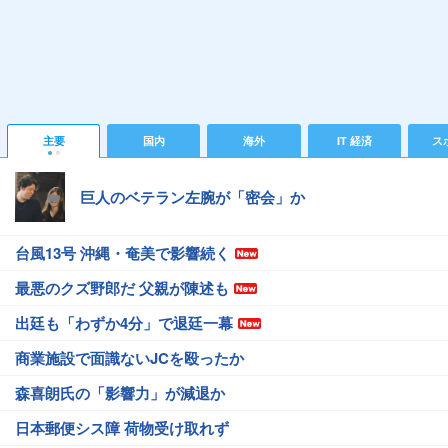
主要
国内
海外
IT 経済
ス
巨人のベテラン左腕が「密会」か
台風13号 沖縄・奄美で影響続く
最悪のクズ野郎だ 父親が陳述も
出廷も「わずか4分」で退廷一幕
商業施設で面識ないJCを殴ったか
森喜朗氏の「影響力」が減退か
日本郵便シス障 荷物受け取れず