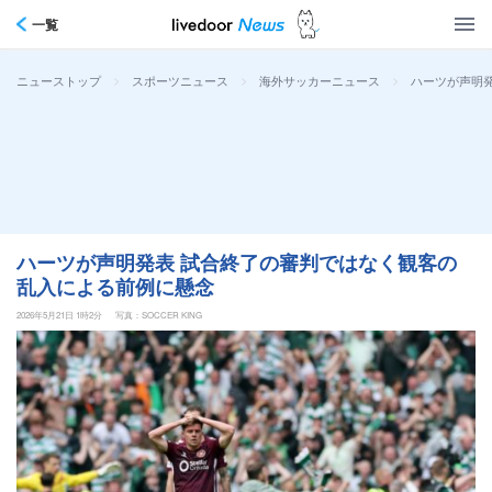
一覧
>
>
>
ハーツが声明
ニューストップ
スポーツニュース
海外サッカーニュース
ハーツが声明発表 試合終了の審判ではなく観客の
乱入による前例に懸念
2026年5月21日 1時2分
写真：SOCCER KING