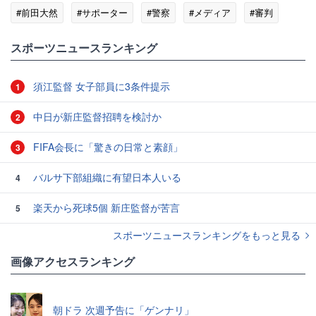
#前田大然
#サポーター
#警察
#メディア
#審判
#グラン
スポーツニュースランキング
須江監督 女子部員に3条件提示
1
中日が新庄監督招聘を検討か
2
FIFA会長に「驚きの日常と素顔」
3
バルサ下部組織に有望日本人いる
4
楽天から死球5個 新庄監督が苦言
5
スポーツニュースランキングをもっと見る
画像アクセスランキング
朝ドラ 次週予告に「ゲンナリ」