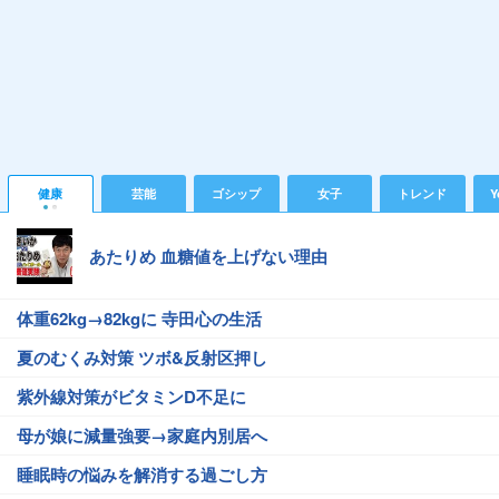
健康
芸能
ゴシップ
女子
トレンド
Y
あたりめ 血糖値を上げない理由
体重62kg→82kgに 寺田心の生活
夏のむくみ対策 ツボ&反射区押し
紫外線対策がビタミンD不足に
母が娘に減量強要→家庭内別居へ
睡眠時の悩みを解消する過ごし方