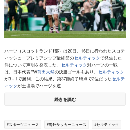
ハーツ（スコットランド1部）は20日、16日に行われたスコテ
ィッシュ・プレミアシップ最終節の
セルティック
で発生した
件について声明を発表した。
セルティック
対ハーツの一戦
は、日本代表FW
前田大然
の決勝ゴールもあり、
セルティック
が3－1で勝利。この結果、第37節終了時点で2位だった
セルテ
ィック
が土壇場でハーツを逆
続きを読む
#スポーツニュース
#海外サッカーニュース
#セルティック