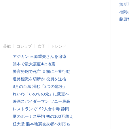
無期
福岡
藤原
芸能
ゴシップ
女子
トレンド
アジカン 三原重夫さんを追悼
熊本で最大震度4の地震
警官発砲で死亡 直前に不審行動
道路標識を切断か 役員を送検
8月の台風 潜む「2つの危険」
れいわ「いのちの党」に変更へ
映画スパイダーマン ソニー最高
レストランで192人食中毒 静岡
夏のボーナス平均 初の100万超え
任天堂 熊本地震被災者へ対応も