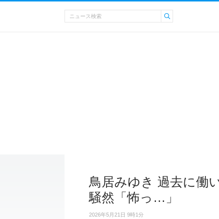
鳥居みゆき 過去に働
騒然「怖っ…」
2026年5月21日 9時1分