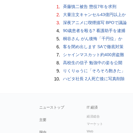
1.
斉藤慎二被告 懲役7年を求刑
2.
大量注文キャンセル43億円以上か
3.
深夜アニメに喫煙描写 BPOで議論
4.
90歳患者を殴る? 看護助手を逮捕
5.
桐谷さん がん後悔「千円位」か
6.
客を閉め出します SAで徹底対策
7.
シャインマスカット約400房盗難
8.
高校生の信子 勉強中の姿を公開
9.
りくりゅうに「そろそろ飽きた」
10.
ハビタ社長 2人死亡後に写真削除
ニューストップ
IT 経済
経済総合
主要
マーケット
Web
国内