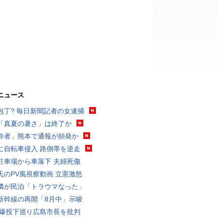
ニュース
包丁? 毎日新聞記者の女逮捕
「真夏の暑さ」は終了か
酔者」熊本で通報が頻発か
に自転車侵入 路側帯を逆走
駐車場から車落下 夫婦死傷
氏のPV風視察動画 立憲激怒
隣が民泊「トラウマなった」
新幹線の再開「8月中」示唆
原爆投下巡り広島市長を批判