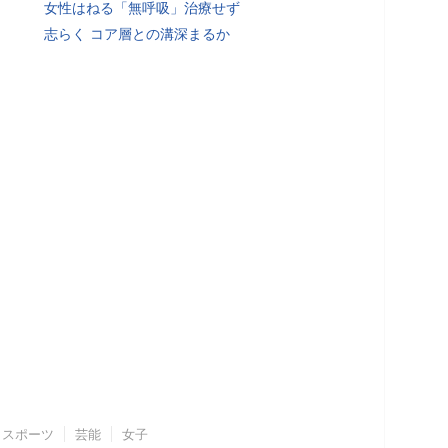
女性はねる「無呼吸」治療せず
志らく コア層との溝深まるか
スポーツ
芸能
女子