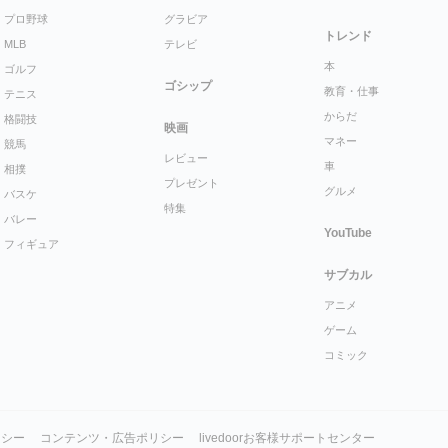
プロ野球
グラビア
トレンド
MLB
テレビ
本
ゴルフ
ゴシップ
教育・仕事
テニス
からだ
格闘技
映画
マネー
競馬
レビュー
車
相撲
プレゼント
グルメ
バスケ
特集
バレー
YouTube
フィギュア
サブカル
アニメ
ゲーム
コミック
リシー
コンテンツ・広告ポリシー
livedoorお客様サポートセンター