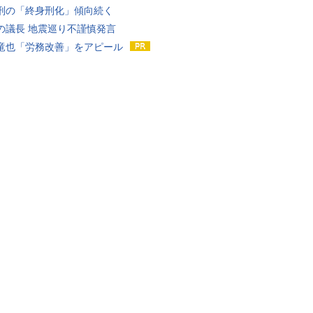
刑の「終身刑化」傾向続く
の議長 地震巡り不謹慎発言
竜也「労務改善」をアピール