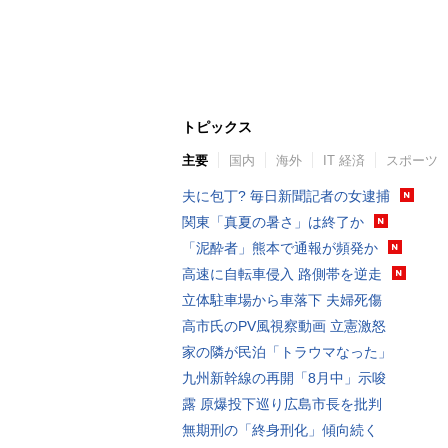
トピックス
主要
国内
海外
IT 経済
スポーツ
夫に包丁? 毎日新聞記者の女逮捕
関東「真夏の暑さ」は終了か
「泥酔者」熊本で通報が頻発か
高速に自転車侵入 路側帯を逆走
立体駐車場から車落下 夫婦死傷
高市氏のPV風視察動画 立憲激怒
家の隣が民泊「トラウマなった」
九州新幹線の再開「8月中」示唆
露 原爆投下巡り広島市長を批判
無期刑の「終身刑化」傾向続く