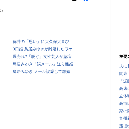
た。
徳井の「思い」に大久保大喜び
0日婚 鳥居みゆきが離婚したワケ
爆売れ?「脱ぐ」女性芸人が急増
主要
鳥居みゆき「誤メール」送り離婚
夫に
鳥居みゆき メール誤爆して離婚
関東
「泥
高速
立体
高市
家の
九州
露 