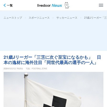
一覧
>
>
>
21歳Jリーガー
ニューストップ
スポーツニュース
サッカーニュース
21歳Jリーガー「三笘に次ぐ至宝になるかも」 日
本の逸材に海外注目「同世代最高の選手の一人」
2026年5月21日 7時20分
写真：FOOTBALL ZONE