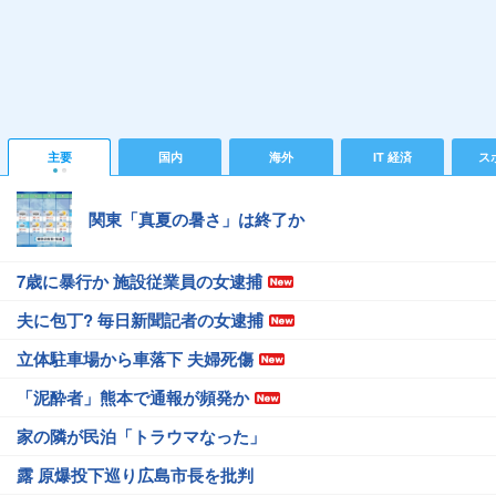
主要
国内
海外
IT 経済
ス
関東「真夏の暑さ」は終了か
7歳に暴行か 施設従業員の女逮捕
夫に包丁? 毎日新聞記者の女逮捕
立体駐車場から車落下 夫婦死傷
「泥酔者」熊本で通報が頻発か
家の隣が民泊「トラウマなった」
露 原爆投下巡り広島市長を批判