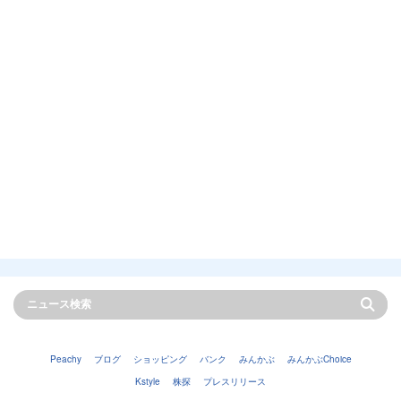
Peachy
ブログ
ショッピング
バンク
みんかぶ
みんかぶChoice
Kstyle
株探
プレスリリース