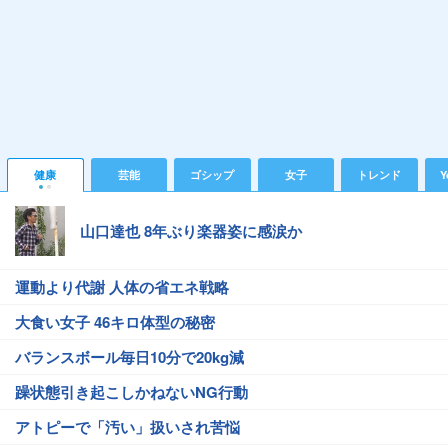
健康
芸能
ゴシップ
女子
トレンド
Y
山口達也 8年ぶり楽器姿に感涙か
運動より代謝 人体の省エネ戦略
大食い女子 46キロ体型の秘密
バランスボール毎日10分で20kg減
躁状態引き起こしかねないNG行動
アトピーで「汚い」扱いされ苦悩