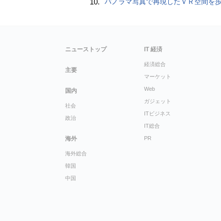
10.
パノラマ写真で再現したＶＲ空間を
ニューストップ
IT 経済
経済総合
主要
マーケット
Web
国内
ガジェット
社会
ITビジネス
政治
IT総合
海外
PR
海外総合
韓国
中国