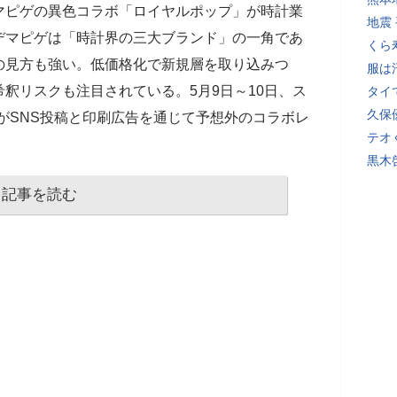
マピゲの異色コラボ「ロイヤルポップ」が時計業
地震
デマピゲは「時計界の三大ブランド」の一角であ
くら
の見方も強い。低価格化で新規層を取り込みつ
服は
釈リスクも注目されている。5月9日～10日、ス
タイ
久保
up）がSNS投稿と印刷広告を通じて予想外のコラボレ
テオ
黒木
記事を読む