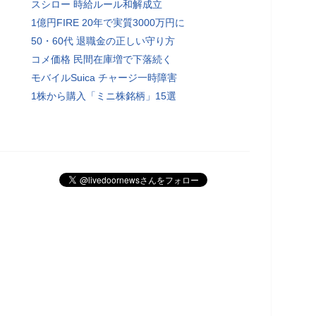
スシロー 時給ルール和解成立
1億円FIRE 20年で実質3000万円に
50・60代 退職金の正しい守り方
コメ価格 民間在庫増で下落続く
モバイルSuica チャージ一時障害
1株から購入「ミニ株銘柄」15選