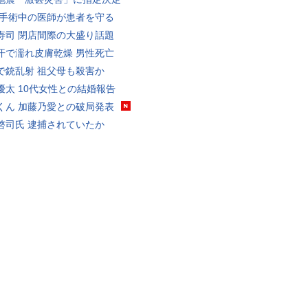
 手術中の医師が患者を守る
寿司 閉店間際の大盛り話題
汗で濡れ皮膚乾燥 男性死亡
で銃乱射 祖父母も殺害か
優太 10代女性との結婚報告
くん 加藤乃愛との破局発表
啓司氏 逮捕されていたか