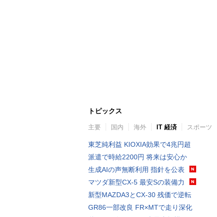
トピックス
主要
国内
海外
IT 経済
スポーツ
東芝純利益 KIOXIA効果で4兆円超
派遣で時給2200円 将来は安心か
生成AIの声無断利用 指針を公表
マツダ新型CX-5 最安Sの装備力
新型MAZDA3とCX-30 残価で逆転
GR86一部改良 FR×MTで走り深化