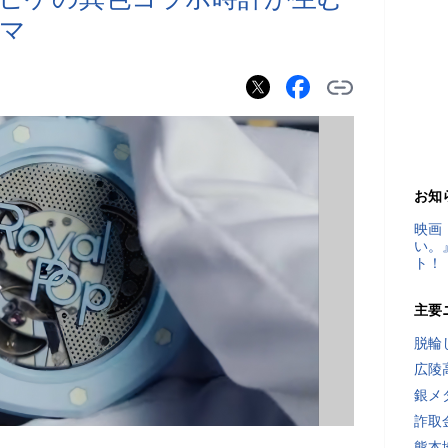
マ
お知
映画
い。
ト！
主要
脱輪
広陵
銀メ
詐取
熊本