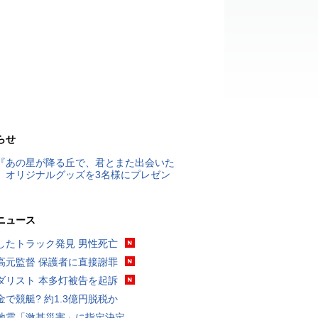
らせ
『あの星が降る丘で、君とまた出会いた
』オリジナルグッズを3名様にプレゼン
ニュース
したトラック発見 男性死亡
高元監督 保護者に直接謝罪
ダリスト 本多灯被告を起訴
金で競艇? 約1.3億円脱税か
地震「激甚災害」に指定決定