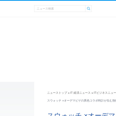
ニューストップ
IT 経済ニュース
ITビジネスニュ
>
>
スウォッチ ×オーデマピゲの異色コラボ時計が生む熱
スウォッチ ×オーデ