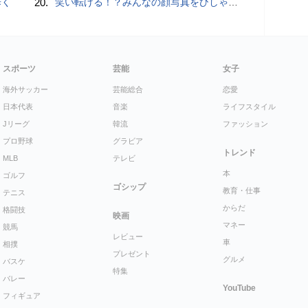
歩く
20.
笑い転げる！？みんなの顔写真をひしゃげて遊べるカメラアプリ「笑う野口」【Androidアプリ】
スポーツ
芸能
女子
海外サッカー
芸能総合
恋愛
日本代表
音楽
ライフスタイル
Jリーグ
韓流
ファッション
プロ野球
グラビア
トレンド
MLB
テレビ
本
ゴルフ
ゴシップ
教育・仕事
テニス
からだ
格闘技
映画
マネー
競馬
レビュー
車
相撲
プレゼント
グルメ
バスケ
特集
バレー
YouTube
フィギュア