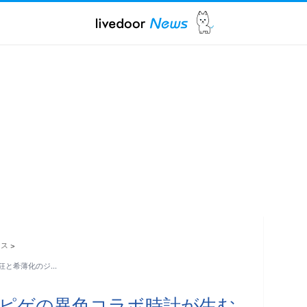
ース
>
狂と希薄化のジ…
マピゲの異色コラボ時計が生む