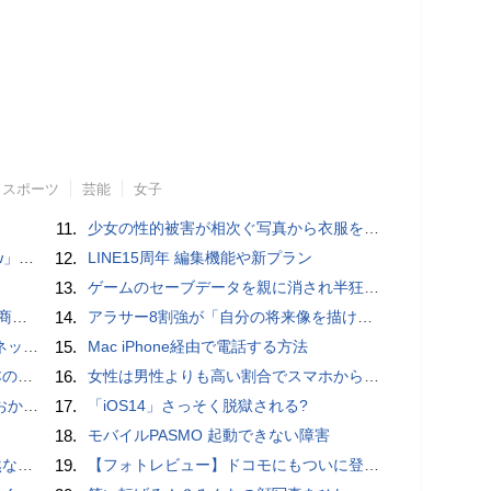
スポーツ
芸能
女子
11.
少女の性的被害が相次ぐ写真から衣服を剥ぎ取るAIポルノアプリ「ClothOff」の背後にいる人物とは？
言われる？
12.
LINE15周年 編集機能や新プラン
13.
ゲームのセーブデータを親に消され半狂乱になった少年
売開始
14.
アラサー8割強が「自分の将来像を描けない」。正社員の5人に1人が副業で収入。将来のために一番稼げる副業とは？
秋の陣】
15.
Mac iPhone経由で電話する方法
響も
16.
女性は男性よりも高い割合でスマホからポルノを見ていることが人気アダルトサイトの調査で判明
ホラー通信］
17.
「iOS14」さっそく脱獄される?
18.
モバイルPASMO 起動できない障害
が開発
19.
【フォトレビュー】ドコモにもついに登場！「サイクロイドスタイル」