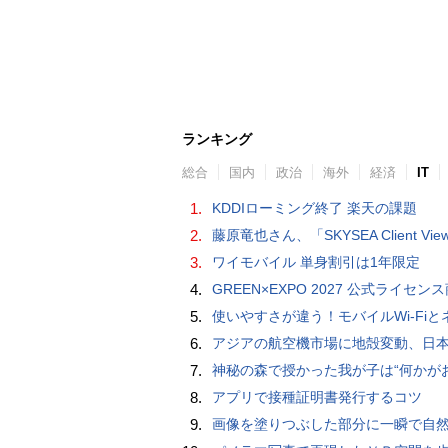
ランキング
総合
国内
政治
海外
経済
IT
1.
KDDIローミング終了 楽天の課題
2.
藤原竜也さん、「SKYSEA Client View」新CMで「AI労務改善」をアピール 働き方をAIが分析したら「すぐに休んで」と
3.
ワイモバイル 単身割引は1年限定
4.
GREEN×EXPO 2027 公式ライセンス商品！初の「トゥンクトゥンク」公式LINEスタンプ、販
5.
使いやすさが違う！モバイルWi-FiとネットHDD【PC-DIY 
6.
アジアの航空機市場に地殻変動、日本のサプライヤーに影
7.
神秘の森で授かった我が子は“何かがおかしい”『ナイトボーン -夜哭-』本編映像解禁 母の絶叫顔うちわが全国の劇場に［
8.
アプリで接種証明書発行するコツ
9.
画像を塗りつぶした部分に一瞬で自然な画像を補完する技術を早稲田大学の研究者