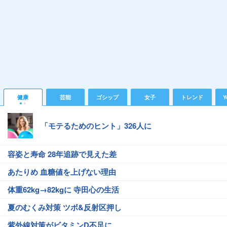
健康
芸能
ゴシップ
女子
トレンド
Y
「モテるためのヒント」326人に
容姿と寿命 28年追跡で見えた差
あたりめ 血糖値を上げない理由
体重62kg→82kgに 寺田心の生活
夏のむくみ対策 ツボ&反射区押し
紫外線対策がビタミンD不足に