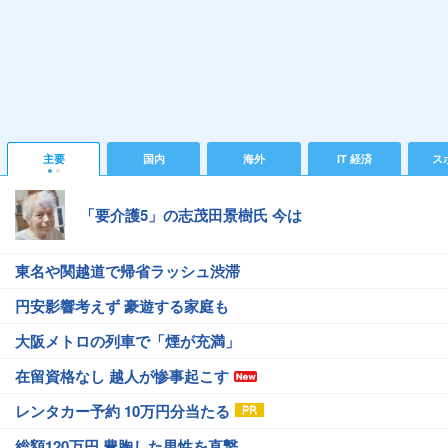
主要
国内
海外
IT 経済
ス
「要介護5」の志茂田景樹氏 今は
東名や関越道で帰省ラッシュ渋滞
円安影響考えず 豪遊する家庭も
大阪メトロの列車で「煙が充満」
在留資格なし 越人が惨事起こす
レンタカー予約 10万円分当たる
総額120万円 豊胸した男性を直撃