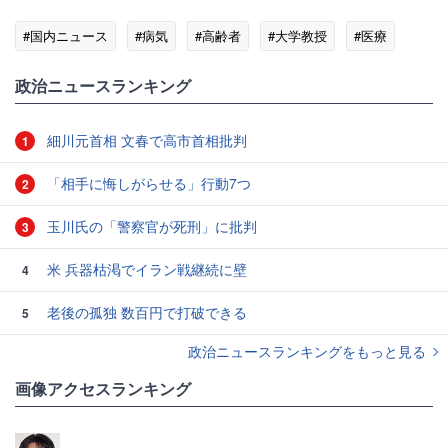
#国内ニュース
#病気
#高齢者
#大学教授
#医療
政治ニュースランキング
細川元首相 文春で高市首相批判
1
「相手に悔しがらせる」行動7つ
2
玉川氏の「警察官が死刑」に批判
3
米 兵器枯渇でイラン戦継続に壁
4
老後の孤独 数百円で打破できる
5
政治ニュースランキングをもっと見る
画像アクセスランキング