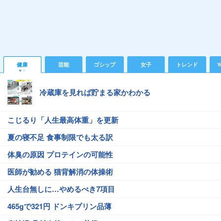
健康
芸能
ゴシップ
女子
トレンド
Y
冷蔵庫を見れば貯まる家かわかる
こじるり「人生最高体重」を更新
夏の寝不足 食事制限でも太る訳
体臭の原因 プロテインの可能性
医師が勧める 猫背解消の体操術
人生台無しに…やめるべき7項目
465gで321円 ドンキプリン品薄