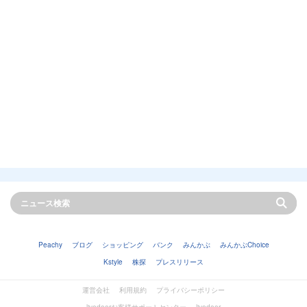
Peachy
ブログ
ショッピング
バンク
みんかぶ
みんかぶChoice
Kstyle
株探
プレスリリース
運営会社
利用規約
プライバシーポリシー