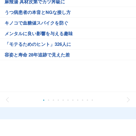
麻辣湯 具材次第でカツ丼級に
うつ病患者の本音とNGな接し方
キノコで血糖値スパイクを防ぐ
メンタルに良い影響を与える趣味
「モテるためのヒント」326人に
容姿と寿命 28年追跡で見えた差