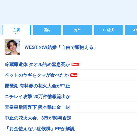
主要
国内
海外
IT 経済
ス
WEST.のW結婚「自由で頭抱える」
冷蔵庫遺体 タオル詰め窒息死か
ペットのヤギをクマが食べたか
琵琶湖 有料券の花火大会が中止
ニチレイ攻撃 20万件情報流出か
天皇皇后両陛下 熊本県に金一封
中止の花火大会、3市が関与否定
「お金使えない症候群」FPが解説