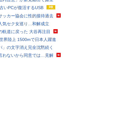
 古いPCが復活するUSB
サッカー協会に性的接待過去
人気セク女巡り…和解成立
の軌道に戻った 大谷再注目
0世界陸上 1500mで日本人躍進
パ」の文字消え完全沈黙続く
言わないから同意では…見解