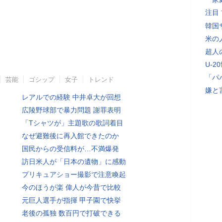
注目
韓国
米の
超人
U-2
「パ
芸能
ゴシップ
女子
トレンド
嫌と
レアルでの経験 中井卓大が回想
広陵野球部で暴力問題 謝罪表明
「Tシャツが」主題歌の歌詞着目
なぜ避難後に再入館できたのか
国民からの受信料が…不満爆発
訪日米人が「日本の遺物」に感動
プリキュアショー撮影で注意喚起
今のほうが楽 偉人が今昔で比較
元巨人選手が指揮 甲子園で快挙
老後の孤独 数百円で打破できる