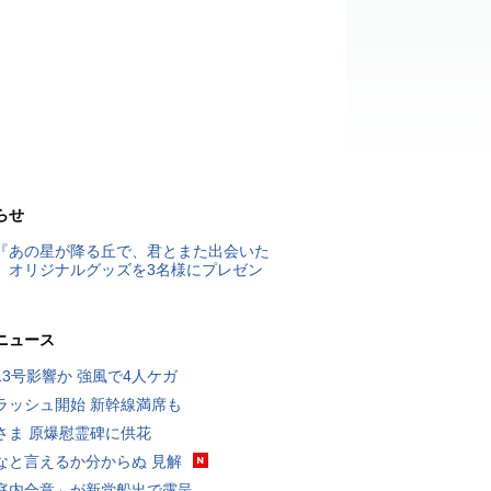
らせ
『あの星が降る丘で、君とまた出会いた
』オリジナルグッズを3名様にプレゼン
ニュース
13号影響か 強風で4人ケガ
ラッシュ開始 新幹線満席も
さま 原爆慰霊碑に供花
なと言えるか分からぬ 見解
庭内合意」が新党船出で露呈