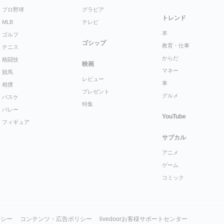
プロ野球
グラビア
トレンド
MLB
テレビ
本
ゴルフ
ゴシップ
教育・仕事
テニス
からだ
格闘技
映画
マネー
競馬
レビュー
車
相撲
プレゼント
グルメ
バスケ
特集
バレー
YouTube
フィギュア
サブカル
アニメ
ゲーム
コミック
リシー
コンテンツ・広告ポリシー
livedoorお客様サポートセンター