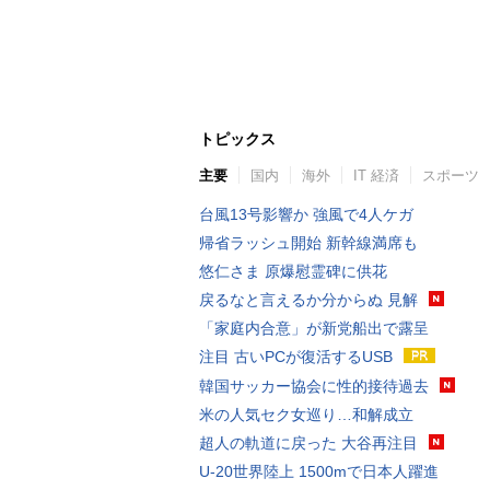
トピックス
主要
国内
海外
IT 経済
スポーツ
台風13号影響か 強風で4人ケガ
帰省ラッシュ開始 新幹線満席も
悠仁さま 原爆慰霊碑に供花
戻るなと言えるか分からぬ 見解
「家庭内合意」が新党船出で露呈
注目 古いPCが復活するUSB
韓国サッカー協会に性的接待過去
米の人気セク女巡り…和解成立
超人の軌道に戻った 大谷再注目
U-20世界陸上 1500mで日本人躍進