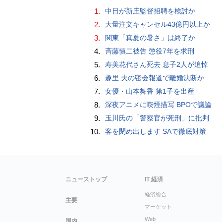
1.
中日が新庄監督招聘を検討か
2.
大量注文キャンセル43億円以上か
3.
関東「真夏の暑さ」は終了か
4.
斉藤慎二被告 懲役7年を求刑
5.
寿美花代さん死去 息子2人が追悼
6.
趣里 夫の密会報道で離婚決断か
7.
女優・山本舞香 第1子を出産
8.
深夜アニメに喫煙描写 BPOで議論
9.
玉川氏の「警察官が死刑」に批判
10.
客を閉め出します SAで徹底対策
ニューストップ
IT 経済
経済総合
主要
マーケット
Web
国内