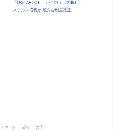
「脱STARTO社」かじ切り…大勝利
ステルス増税か 厄介な制度改正
スポーツ
芸能
女子