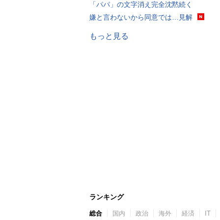
「パパ」の文字消え完全沈黙続く
嫌と言わないから同意では…見解
もっと見る
ランキング
総合
国内
政治
海外
経済
IT