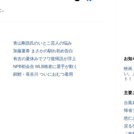
た。
青山剛昌氏のいとこ芸人の悩み
加藤夏希 まさかの馴れ初め告白
有吉の夏休みでフワ復帰説が浮上
お知
NPB初会合 MLB格差に選手が動く
映画
い。
錦鯉・長谷川 ついにおむつ着用
ト！
主要
台風
帰省
悠仁
戻る
「家