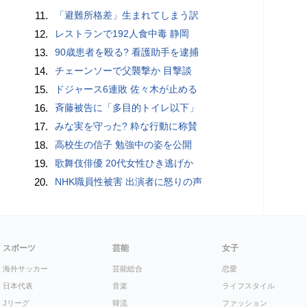
11.
「避難所格差」生まれてしまう訳
12.
レストランで192人食中毒 静岡
13.
90歳患者を殴る? 看護助手を逮捕
14.
チェーンソーで父襲撃か 目撃談
15.
ドジャース6連敗 佐々木が止める
16.
斉藤被告に「多目的トイレ以下」
17.
みな実を守った? 粋な行動に称賛
18.
高校生の信子 勉強中の姿を公開
19.
歌舞伎俳優 20代女性ひき逃げか
20.
NHK職員性被害 出演者に怒りの声
スポーツ
芸能
女子
海外サッカー
芸能総合
恋愛
日本代表
音楽
ライフスタイル
Jリーグ
韓流
ファッション