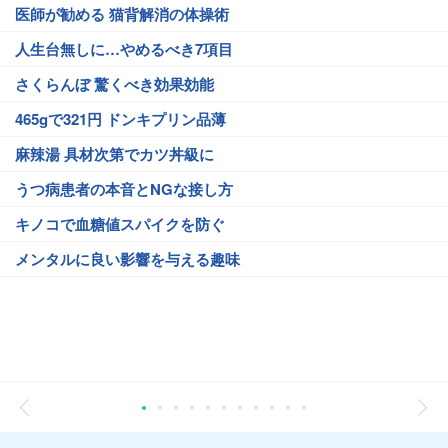
医師が勧める 猫背解消の体操術
人生台無しに…やめるべき7項目
さくらんぼ 驚くべき効果効能
465gで321円 ドンキプリン品薄
麻辣湯 具材次第でカツ丼級に
うつ病患者の本音とNGな接し方
キノコで血糖値スパイクを防ぐ
メンタルに良い影響を与える趣味