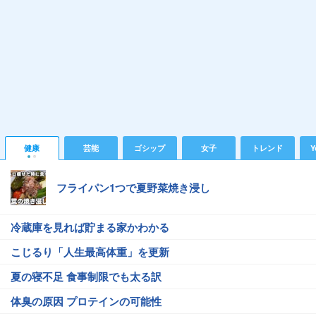
健康
芸能
ゴシップ
女子
トレンド
Y
フライパン1つで夏野菜焼き浸し
冷蔵庫を見れば貯まる家かわかる
こじるり「人生最高体重」を更新
夏の寝不足 食事制限でも太る訳
体臭の原因 プロテインの可能性