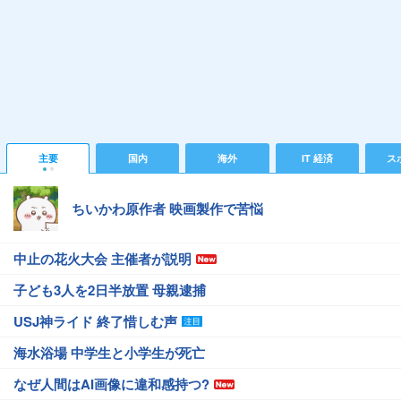
主要
国内
海外
IT 経済
ス
ちいかわ原作者 映画製作で苦悩
中止の花火大会 主催者が説明
子ども3人を2日半放置 母親逮捕
USJ神ライド 終了惜しむ声
海水浴場 中学生と小学生が死亡
なぜ人間はAI画像に違和感持つ?