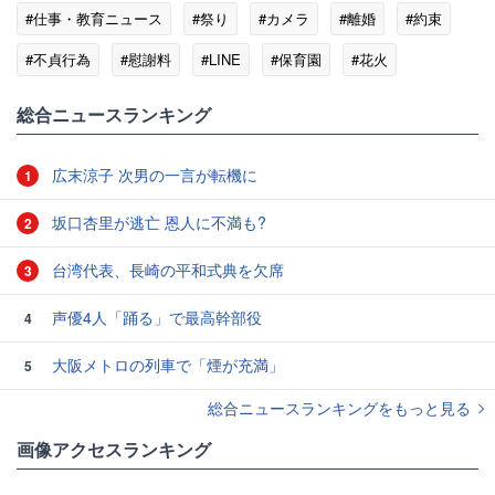
#仕事・教育ニュース
#祭り
#カメラ
#離婚
#約束
#不貞行為
#慰謝料
#LINE
#保育園
#花火
総合ニュースランキング
広末涼子 次男の一言が転機に
1
坂口杏里が逃亡 恩人に不満も?
2
台湾代表、長崎の平和式典を欠席
3
声優4人「踊る」で最高幹部役
4
大阪メトロの列車で「煙が充満」
5
総合ニュースランキングをもっと見る
画像アクセスランキング