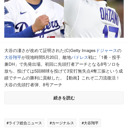
大谷の凄さが改めて証明された(C)Getty Images
ドジャース
の
大谷翔平
が現地時間5月20日、敵地
パドレス
戦に「1番・投手
兼DH」で先発出場。初回に先頭打者アーチとなる8号ソロを
放ち、投げては5回88球を投げて3安打無失点4奪三振という成
績でチームの勝利に貢献した。【動画】これぞ二刀流復活！
大谷の先頭打者弾、8号アーチ
続きを読む
#ライフ総合ニュース
#カージナルス
#大谷翔平