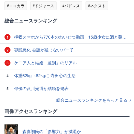
#ココカラ
#ドジャース
#パドレス
#ネクスト
総合ニュースランキング
押収スマホから770本のわいせつ動画 15歳少女に酒と薬飲ませ性的暴行か 54歳男を再逮捕 「薬もありますよ」とSNSで誘い出し
1
容態悪化 会話が通じないパー子
2
ケニア人と結婚「差別」のリアル
3
体重62kg→82kgに 寺田心の生活
4
俳優の及川光博が結婚を発表
5
総合ニュースランキングをもっと見る
画像アクセスランキング
森喜朗氏の「影響力」が減退か