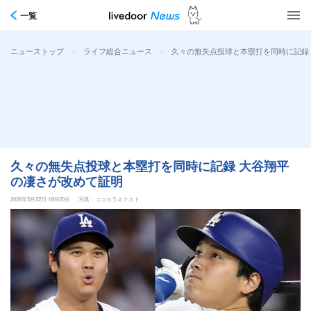
一覧
>
>
久々の無失点投球と本塁打を同時に記録
ニューストップ
ライフ総合ニュース
久々の無失点投球と本塁打を同時に記録 大谷翔平
の凄さが改めて証明
2026年5月22日 16時20分
写真：ココカラネクスト