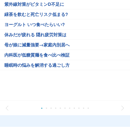
紫外線対策がビタミンD不足に
緑茶を飲むと死亡リスク低まる?
ヨーグルト いつ食べたらいい?
休みだが疲れる 隠れ疲労対策は
母が娘に減量強要→家庭内別居へ
内科医が低糖質麺を食べ比べ検証
睡眠時の悩みを解消する過ごし方