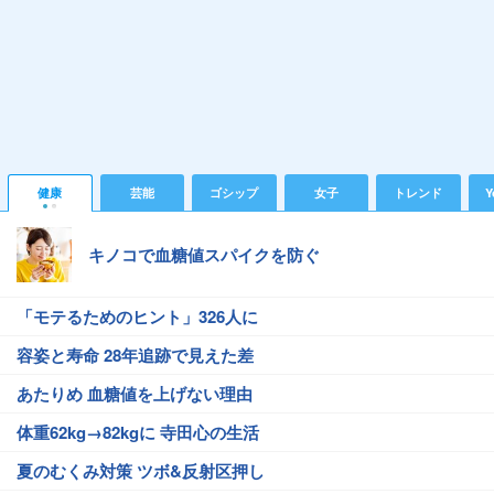
健康
芸能
ゴシップ
女子
トレンド
Y
キノコで血糖値スパイクを防ぐ
「モテるためのヒント」326人に
容姿と寿命 28年追跡で見えた差
あたりめ 血糖値を上げない理由
体重62kg→82kgに 寺田心の生活
夏のむくみ対策 ツボ&反射区押し