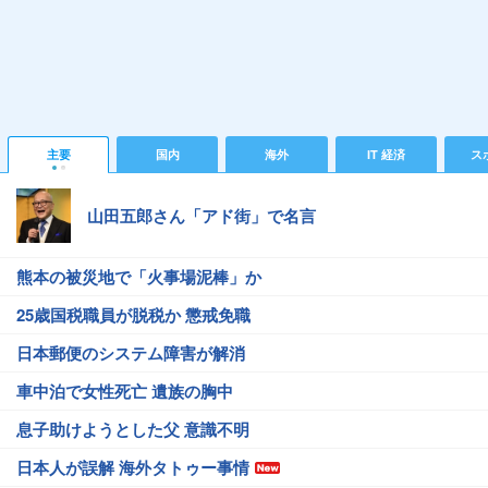
主要
国内
海外
IT 経済
ス
山田五郎さん「アド街」で名言
熊本の被災地で「火事場泥棒」か
25歳国税職員が脱税か 懲戒免職
日本郵便のシステム障害が解消
車中泊で女性死亡 遺族の胸中
息子助けようとした父 意識不明
日本人が誤解 海外タトゥー事情