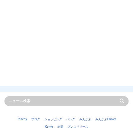
Peachy
ブログ
ショッピング
バンク
みんかぶ
みんかぶChoice
Kstyle
株探
プレスリリース