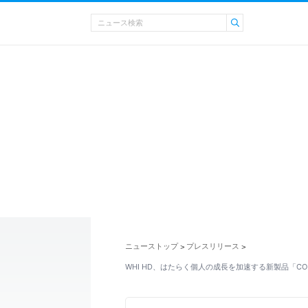
ニューストップ
プレスリリース
>
>
WHI HD、はたらく個人の成長を加速する新製品「COM