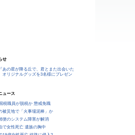
らせ
『あの星が降る丘で、君とまた出会いた
』オリジナルグッズを3名様にプレゼン
ニュース
歳国税職員が脱税か 懲戒免職
の被災地で「火事場泥棒」か
郵便のシステム障害が解消
泊で女性死亡 遺族の胸中
で19歳女性死亡 線路に侵入?