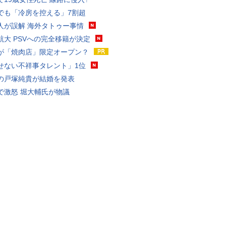
でも「冷房を控える」7割超
人が誤解 海外タトゥー事情
航大 PSVへの完全移籍が決定
が「焼肉店」限定オープン？
せない不祥事タレント」1位
の戸塚純貴が結婚を発表
で激怒 堀大輔氏が物議