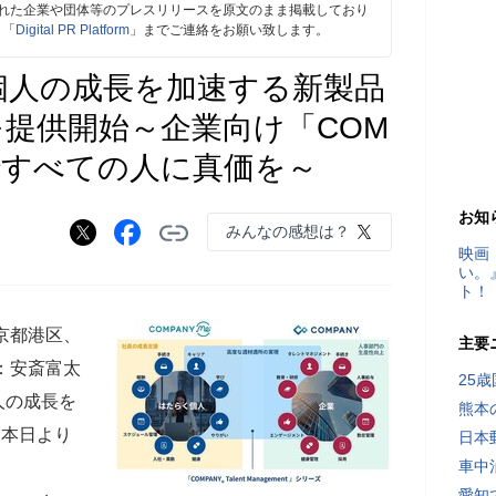
れた企業や団体等のプレスリリースを原文のまま掲載しており
、「
Digital PR Platform
」までご連絡をお願い致します。
く個人の成長を加速する新製品
」を提供開始～企業向け「COM
ですべての人に真価を～
お知
みんなの感想は？
映画
い。
ト！
東京都港区、
主要
：安斎富太
25
人の成長を
熊本
を本日より
日本
車中
愛知