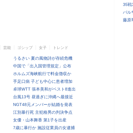
35
バル
藤原
芸能
ゴシップ
女子
トレンド
うるさい 夏の風物詩が存続危機
中国で「出入国管理規定」公布
ホルムズ海峡航行で料金徴収か
手足口病 子ども中心に患者増加
卓球WTT 張本美和がベスト8進出
台風13号 昼過ぎに沖縄へ最接近
NGT48元メンバーが結婚を発表
江別暴行死 主犯格男の判決争点
女優・山本舞香 第1子を出産
7歳に暴行か 施設従業員の女逮捕