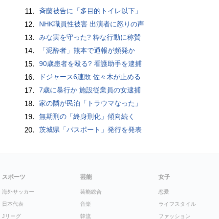
11.
斉藤被告に「多目的トイレ以下」
12.
NHK職員性被害 出演者に怒りの声
13.
みな実を守った? 粋な行動に称賛
14.
「泥酔者」熊本で通報が頻発か
15.
90歳患者を殴る? 看護助手を逮捕
16.
ドジャース6連敗 佐々木が止める
17.
7歳に暴行か 施設従業員の女逮捕
18.
家の隣が民泊「トラウマなった」
19.
無期刑の「終身刑化」傾向続く
20.
茨城県「パスポート」発行を発表
スポーツ
芸能
女子
海外サッカー
芸能総合
恋愛
日本代表
音楽
ライフスタイル
Jリーグ
韓流
ファッション