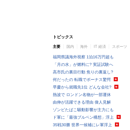
トピックス
主要
国内
海外
IT 経済
スポーツ
福岡県議海外視察 1泊16万円超も
「月の水」が燃料に? 実証試験へ
高市氏の裏目行動 焦りの裏返し?
何だったの 転職でボーナス驚愕
早慶から就職先1位 どんな会社?
熱波で ロンドン名物が一部運休
由伸が活躍できる理由 偉人見解
ゾンビたばこ騒動影響が主力にも
ド軍に「最強ブルペン構想」浮上
35戦30勝 世界一候補にレ軍浮上