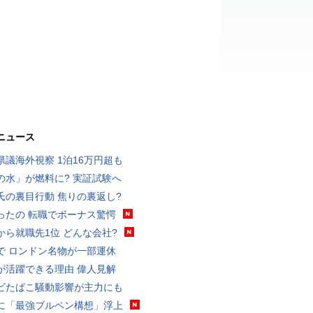
ニュース
県議海外視察 1泊16万円超も
の水」が燃料に? 実証試験へ
氏の裏目行動 焦りの裏返し?
ったの 転職でボーナス驚愕
から就職先1位 どんな会社?
で ロンドン名物が一部運休
が活躍できる理由 偉人見解
ビたばこ騒動影響が主力にも
に「最強ブルペン構想」浮上