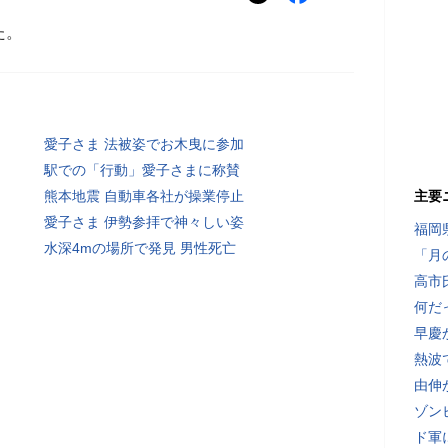
た。
愛子さま 法被姿でお木曳に参加
駅での「行動」愛子さまに称賛
熊本地震 自動車各社が操業停止
主要
愛子さま 伊勢参拝で神々しい姿
福岡
水深4mの場所で発見 男性死亡
「月
高市
何だ
早慶
熱波
由伸
ゾン
ド軍