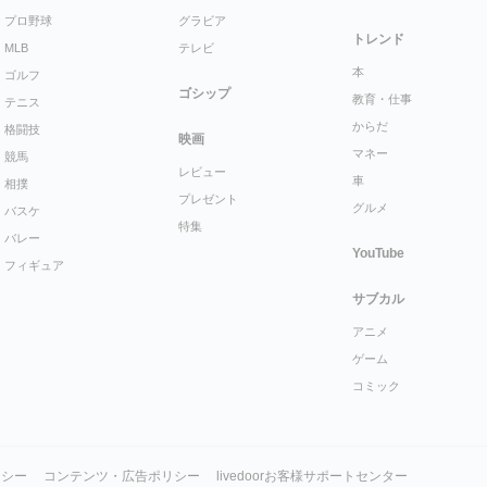
プロ野球
グラビア
トレンド
MLB
テレビ
本
ゴルフ
ゴシップ
教育・仕事
テニス
からだ
格闘技
映画
マネー
競馬
レビュー
車
相撲
プレゼント
グルメ
バスケ
特集
バレー
YouTube
フィギュア
サブカル
アニメ
ゲーム
コミック
リシー
コンテンツ・広告ポリシー
livedoorお客様サポートセンター