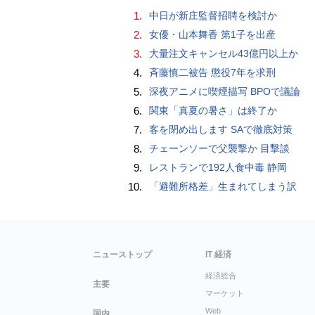
1.
中日が新庄監督招聘を検討か
2.
女優・山本舞香 第1子を出産
3.
大量注文キャンセル43億円以上か
4.
斉藤慎二被告 懲役7年を求刑
5.
深夜アニメに喫煙描写 BPOで議論
6.
関東「真夏の暑さ」は終了か
7.
客を閉め出します SAで徹底対策
8.
チェーンソーで父襲撃か 目撃談
9.
レストランで192人食中毒 静岡
10.
「避難所格差」生まれてしまう訳
ニューストップ
IT 経済
経済総合
主要
マーケット
Web
国内