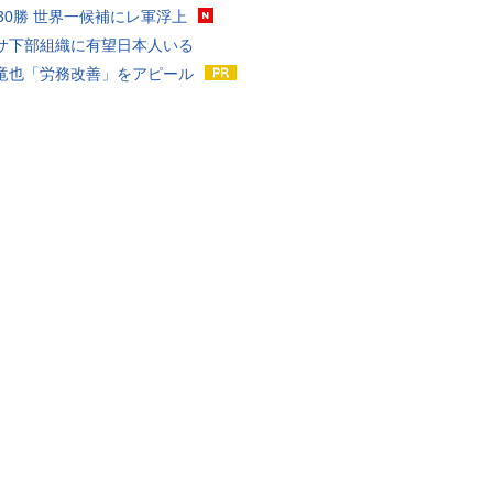
戦30勝 世界一候補にレ軍浮上
サ下部組織に有望日本人いる
竜也「労務改善」をアピール