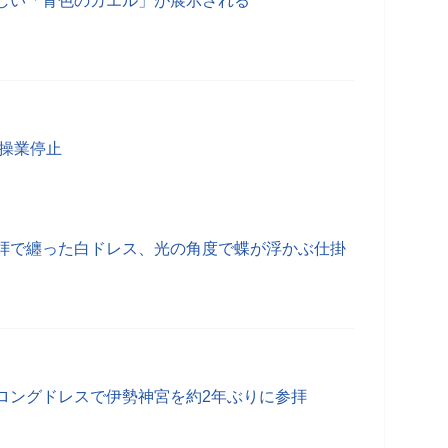
しい「青色のカエル」が展示される
が操業停止
拝で纏った白ドレス、光の角度で蝶が浮かぶ仕掛
ロングドレスで伊勢神宮を約2年ぶりに参拝