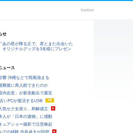
livedoor
らせ
『あの星が降る丘で、君とまた出会いた
』オリジナルグッズを3名様にプレゼン
ニュース
影響 沖縄などで雨風強まる
避難後に再入館できたのか
庭内合意」が新党船出で露呈
 古いPCが復活するUSB
人気セク女巡り…和解成立
米人が「日本の遺物」に感動
キュアショー撮影で注意喚起
ルでの経験 中井卓大が回想