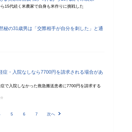
ら15代続く米農家で自身も米作りに挑戦した
、黙秘の31歳男は「交際相手が自分を刺した」と通
軽症・入院なしなら7700円を請求される場合があ
症で入院しなかった救急搬送患者に7700円を請求する
0分
4
5
6
7
次へ