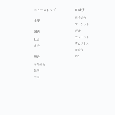
ニューストップ
IT 経済
経済総合
主要
マーケット
Web
国内
ガジェット
社会
ITビジネス
政治
IT総合
海外
PR
海外総合
韓国
中国