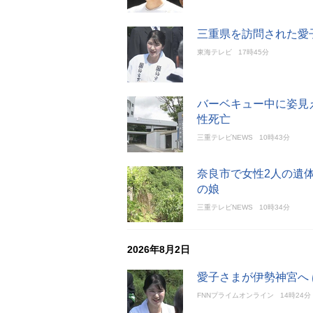
三重県を訪問された愛
東海テレビ
17時45分
バーベキュー中に姿見
性死亡
三重テレビNEWS
10時43分
奈良市で女性2人の遺
の娘
三重テレビNEWS
10時34分
2026年8月2日
愛子さまが伊勢神宮へ
FNNプライムオンライン
14時24分