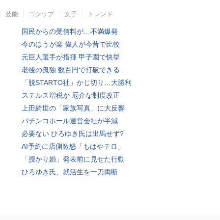
芸能
ゴシップ
女子
トレンド
国民からの受信料が…不満爆発
今のほうが楽 偉人が今昔で比較
元巨人選手が指揮 甲子園で快挙
老後の孤独 数百円で打破できる
「脱STARTO社」かじ切り…大勝利
ステルス増税か 厄介な制度改正
上田綺世の「家族写真」に大反響
パチンコホール運営会社が半減
必要ない ひろゆき氏は出馬せず?
AI予約に店側激怒「もはやテロ」
「授かり婚」発表前に見せた行動
ひろゆき氏、就活生を一刀両断