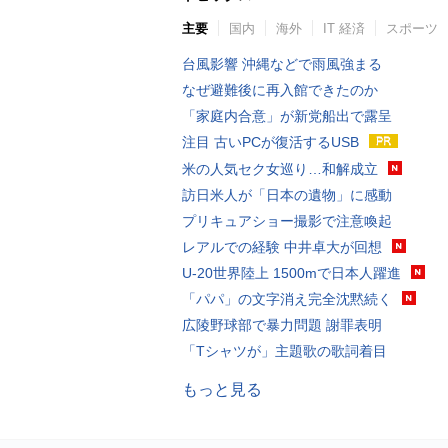
主要
国内
海外
IT 経済
スポーツ
台風影響 沖縄などで雨風強まる
なぜ避難後に再入館できたのか
「家庭内合意」が新党船出で露呈
注目 古いPCが復活するUSB
米の人気セク女巡り…和解成立
訪日米人が「日本の遺物」に感動
プリキュアショー撮影で注意喚起
レアルでの経験 中井卓大が回想
U-20世界陸上 1500mで日本人躍進
「パパ」の文字消え完全沈黙続く
広陵野球部で暴力問題 謝罪表明
「Tシャツが」主題歌の歌詞着目
もっと見る