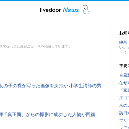
お知
映画
スで扱われた注目ニュースを掲載しています。
い。
ト！
主要
台風
なぜ
の女の子の裸が写った画像を所持か 小学生講師の男
「家
注目
米の
訪日
拝「真正面」からの撮影に成功した人物が回顧
プリ
レア