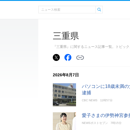
三重県
『三重県』に関するニュース記事一覧。トピック
2026年8月7日
パソコンに18歳未満
逮捕
CBC NEWS
11時57分
愛子さまの伊勢神宮参
NEWSポストセブン
7時15分