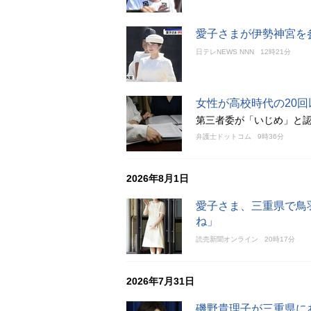
愛子さまが伊勢神宮を
日テレNEWS NNN
12時21分
女性が高校時代の20
第三者委が「いじめ」と
弁護士ドットコム
9時36分
2026年8月1日
愛子さま、三重県で鳥
ね」
読売新聞オンライン
20時17分
2026年7月31日
磯野貴理子が三重県に