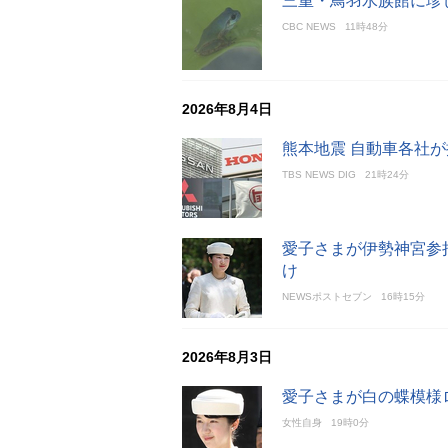
三重・鳥羽水族館に珍
CBC NEWS
11時48分
2026年8月4日
熊本地震 自動車各社
TBS NEWS DIG
21時24分
愛子さまが伊勢神宮参
け
NEWSポストセブン
16時15分
2026年8月3日
愛子さまが白の蝶模様
女性自身
19時0分