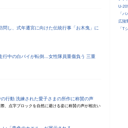
U-2
「パ
広陵
訪問し、式年遷宮に向けた伝統行事「お木曳」に
「T
走行中の白バイが転倒…女性隊員重傷負う 三重
での行動 洗練された愛子さまの所作に称賛の声
る際、点字ブロックを自然に避ける姿に称賛の声が相次い