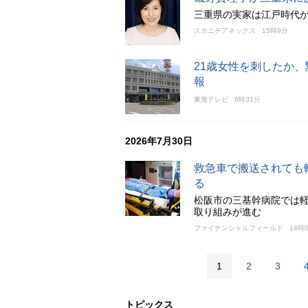
三重県の実家は江戸時代か
スポニチアネックス
15時9分
21歳女性を刺したか
報
東海テレビ
6時31分
2026年7月30日
救急車で搬送されても
る
松阪市の三基幹病院では軽
取り組みが進む
ファイナンシャルフィールド
14時
1
2
3
トピックス