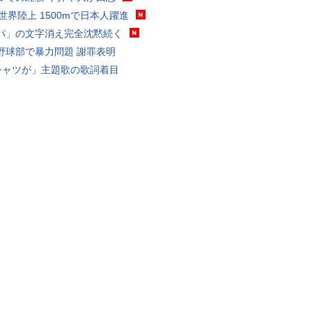
0世界陸上 1500mで日本人躍進
パ」の文字消え完全沈黙続く
野球部で暴力問題 謝罪表明
シャツが」主題歌の歌詞着目