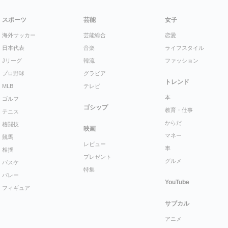
スポーツ
芸能
女子
海外サッカー
芸能総合
恋愛
日本代表
音楽
ライフスタイル
Jリーグ
韓流
ファッション
プロ野球
グラビア
トレンド
MLB
テレビ
本
ゴルフ
ゴシップ
教育・仕事
テニス
からだ
格闘技
映画
マネー
競馬
レビュー
車
相撲
プレゼント
グルメ
バスケ
特集
バレー
YouTube
フィギュア
サブカル
アニメ