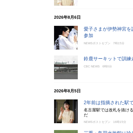
2026年8月6日
愛子さまが伊勢神宮を
参加
NEWSポストセブン
7時15分
鈴鹿サーキットで訓練
CBC NEWS
6時0分
2026年8月5日
2年前は指摘された駅
名古屋駅では改札を抜け
だ
NEWSポストセブン
16時15分