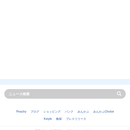
Peachy
ブログ
ショッピング
バンク
みんかぶ
みんかぶChoice
Kstyle
株探
プレスリリース