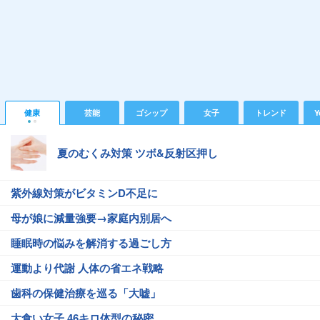
健康
芸能
ゴシップ
女子
トレンド
Y
夏のむくみ対策 ツボ&反射区押し
紫外線対策がビタミンD不足に
母が娘に減量強要→家庭内別居へ
睡眠時の悩みを解消する過ごし方
運動より代謝 人体の省エネ戦略
歯科の保健治療を巡る「大嘘」
大食い女子 46キロ体型の秘密