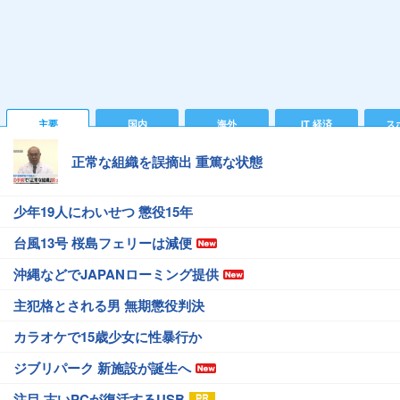
主要
国内
海外
IT 経済
ス
正常な組織を誤摘出 重篤な状態
少年19人にわいせつ 懲役15年
台風13号 桜島フェリーは減便
沖縄などでJAPANローミング提供
主犯格とされる男 無期懲役判決
カラオケで15歳少女に性暴行か
ジブリパーク 新施設が誕生へ
注目 古いPCが復活するUSB