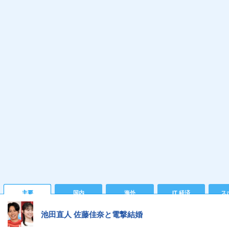
主要
国内
海外
IT 経済
ス
池田直人 佐藤佳奈と電撃結婚