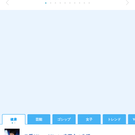
健康
芸能
ゴシップ
女子
トレンド
Y