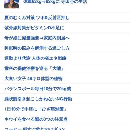
体重62kg→82kgに 寺田心の生活
夏のむくみ対策 ツボ&反射区押し
紫外線対策がビタミンD不足に
母が娘に減量強要→家庭内別居へ
睡眠時の悩みを解消する過ごし方
運動より代謝 人体の省エネ戦略
歯科の保健治療を巡る「大嘘」
大食い女子 46キロ体型の秘密
バランスボール毎日10分で20kg減
躁状態引き起こしかねないNG行動
1日10分で手軽に「ひざ痛対策」
キウイを食べる際の3つの注意点
コーヒー 朝すぐ飲むのはダメ?