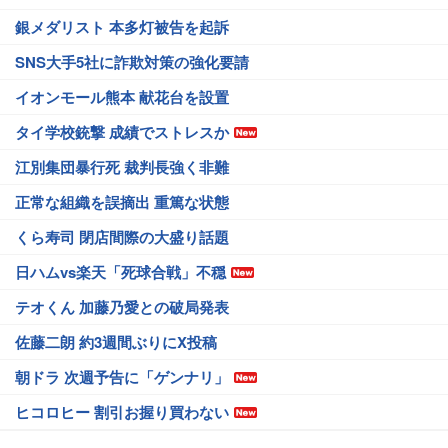
銀メダリスト 本多灯被告を起訴
SNS大手5社に詐欺対策の強化要請
イオンモール熊本 献花台を設置
タイ学校銃撃 成績でストレスか
江別集団暴行死 裁判長強く非難
正常な組織を誤摘出 重篤な状態
くら寿司 閉店間際の大盛り話題
日ハムvs楽天「死球合戦」不穏
テオくん 加藤乃愛との破局発表
佐藤二朗 約3週間ぶりにX投稿
朝ドラ 次週予告に「ゲンナリ」
ヒコロヒー 割引お握り買わない