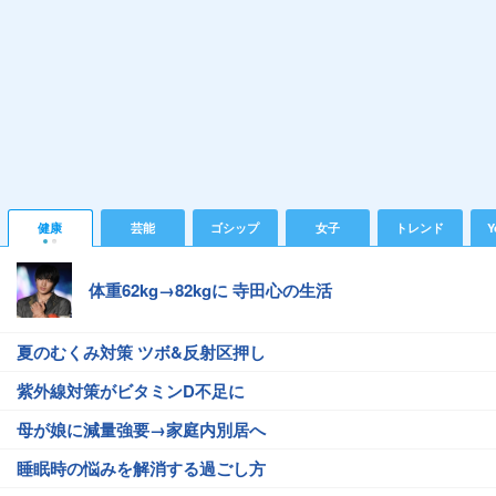
健康
芸能
ゴシップ
女子
トレンド
Y
体重62kg→82kgに 寺田心の生活
夏のむくみ対策 ツボ&反射区押し
紫外線対策がビタミンD不足に
母が娘に減量強要→家庭内別居へ
睡眠時の悩みを解消する過ごし方