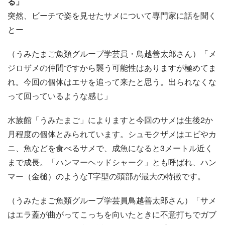
る」
突然、ビーチで姿を見せたサメについて専門家に話を聞く
とー
（うみたまご魚類グループ学芸員・鳥越善太郎さん）「メ
ジロザメの仲間ですから襲う可能性はありますが極めてま
れ。今回の個体はエサを追って来たと思う。出られなくな
って回っているような感じ」
水族館「うみたまご」によりますと今回のサメは生後2か
月程度の個体とみられています。シュモクザメはエビやカ
ニ、魚などを食べるサメで、成魚になると3メートル近く
まで成長。「ハンマーヘッドシャーク」とも呼ばれ、ハン
マー（金槌）のようなT字型の頭部が最大の特徴です。
（うみたまご魚類グループ学芸員鳥越善太郎さん）「サメ
はエラ蓋が曲がってこっちを向いたときに不意打ちでガブ