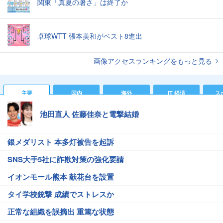
関東「真夏の暑さ」は終了か
卓球WTT 張本美和がベスト8進出
画像アクセスランキングをもっと見る
主要
国内
海外
IT 経済
ス
池田直人 佐藤佳奈と電撃結婚
銀メダリスト 本多灯被告を起訴
SNS大手5社に詐欺対策の強化要請
イオンモール熊本 献花台を設置
タイ学校銃撃 成績でストレスか
正常な組織を誤摘出 重篤な状態