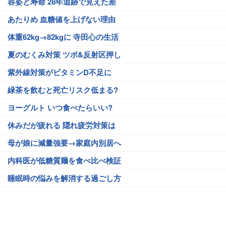
容姿と寿命 28年追跡で見えた差
あたりめ 血糖値を上げない理由
体重62kg→82kgに 寺田心の生活
夏のむくみ対策 ツボ&反射区押し
紫外線対策がビタミンD不足に
緑茶を飲むと死亡リスク低まる?
ヨーグルト いつ食べたらいい?
休みだが疲れる 隠れ疲労対策は
母が娘に減量強要→家庭内別居へ
内科医が低糖質麺を食べ比べ検証
睡眠時の悩みを解消する過ごし方