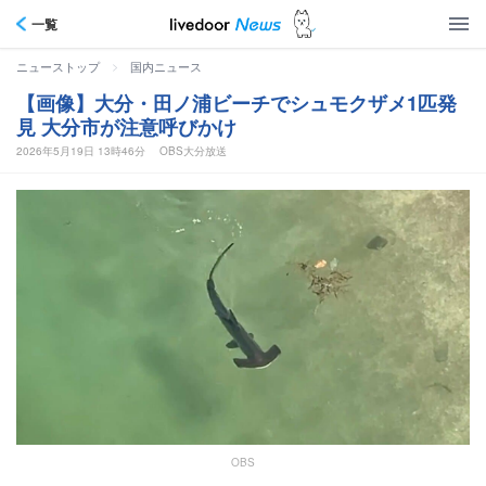
一覧
>
ニューストップ
国内ニュース
【画像】大分・田ノ浦ビーチでシュモクザメ1匹発
見 大分市が注意呼びかけ
2026年5月19日 13時46分
OBS大分放送
OBS