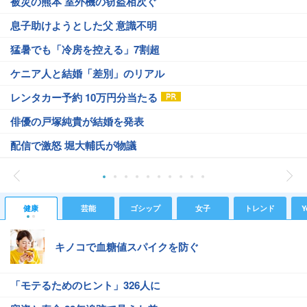
被災の熊本 室外機の窃盗相次ぐ
息子助けようとした父 意識不明
猛暑でも「冷房を控える」7割超
ケニア人と結婚「差別」のリアル
レンタカー予約 10万円分当たる
俳優の戸塚純貴が結婚を発表
配信で激怒 堀大輔氏が物議
健康
芸能
ゴシップ
女子
トレンド
Y
キノコで血糖値スパイクを防ぐ
「モテるためのヒント」326人に