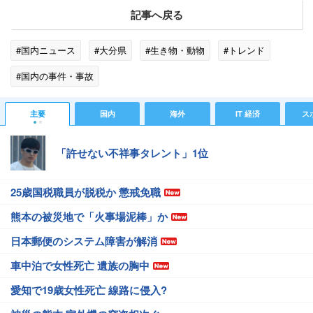
記事へ戻る
#国内ニュース
#大分県
#生き物・動物
#トレンド
#国内の事件・事故
主要
国内
海外
IT 経済
ス
「許せない不祥事タレント」1位
25歳国税職員が脱税か 懲戒免職
熊本の被災地で「火事場泥棒」か
日本郵便のシステム障害が解消
車中泊で女性死亡 遺族の胸中
愛知で19歳女性死亡 線路に侵入?