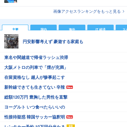
画像アクセスランキングをもっと見る
主要
国内
海外
IT 経済
ス
円安影響考えず 豪遊する家庭も
東名や関越道で帰省ラッシュ渋滞
大阪メトロの列車で「煙が充満」
在留資格なし 越人が惨事起こす
新幹線できても生きてない 辛辣
総額120万円 豊胸した男性を直撃
ヨーグルト いつ食べたらいいの
性接待疑惑 韓国サッカー協釈明
レンタカー予約 10万円分当たる