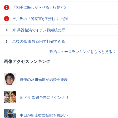
「相手に悔しがらせる」行動7つ
2
玉川氏の「警察官が死刑」に批判
3
米 兵器枯渇でイラン戦継続に壁
4
老後の孤独 数百円で打破できる
5
政治ニュースランキングをもっと見る
画像アクセスランキング
俳優の及川光博が結婚を発表
朝ドラ 次週予告に「ゲンナリ」
中日が新庄監督招聘を検討か