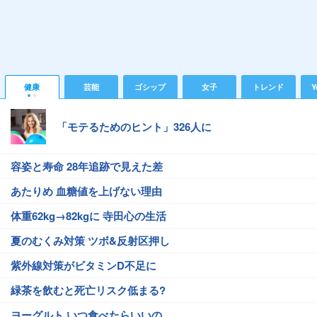
健康
芸能
ゴシップ
女子
トレンド
Y
「モテるためのヒント」326人に
容姿と寿命 28年追跡で見えた差
あたりめ 血糖値を上げない理由
体重62kg→82kgに 寺田心の生活
夏のむくみ対策 ツボ&反射区押し
紫外線対策がビタミンD不足に
緑茶を飲むと死亡リスク低まる?
ヨーグルト いつ食べたらいいの