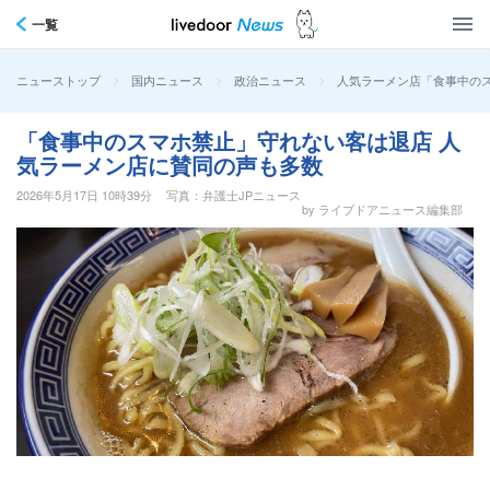
一覧
>
>
>
人気ラーメン店「食事中のス
ニューストップ
国内ニュース
政治ニュース
「食事中のスマホ禁止」守れない客は退店 人
気ラーメン店に賛同の声も多数
2026年5月17日 10時39分
写真：弁護士JPニュース
by ライブドアニュース編集部