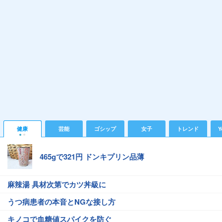
健康
芸能
ゴシップ
女子
トレンド
Y
465gで321円 ドンキプリン品薄
麻辣湯 具材次第でカツ丼級に
うつ病患者の本音とNGな接し方
キノコで血糖値スパイクを防ぐ