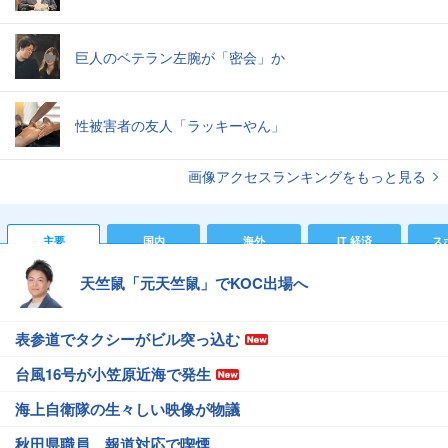
巨人のベテラン左腕が「密会」か
性被害者の友人「ラッキーやん」
画像アクセスランキングをもっと見る
主要
国内
海外
IT 経済
ス
天竺鼠「元天竺鼠」でKOC出場へ
表参道でタクシーがビル突っ込む
台風16号が小笠原近海で発生
海上自衛隊の生々しい映像が物議
秋田県職員、報道対応で喫煙