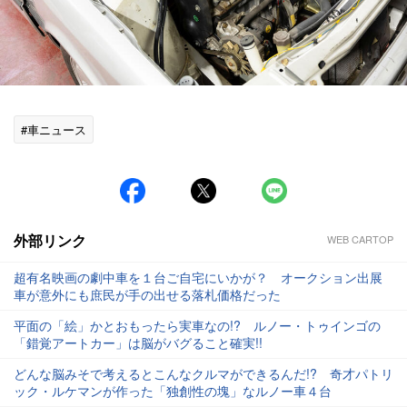
#車ニュース
外部リンク
WEB CARTOP
超有名映画の劇中車を１台ご自宅にいかが？ オークション出展
車が意外にも庶民が手の出せる落札価格だった
平面の「絵」かとおもったら実車なの!? ルノー・トゥインゴの
「錯覚アートカー」は脳がバグること確実!!
どんな脳みそで考えるとこんなクルマができるんだ!? 奇才パトリ
ック・ルケマンが作った「独創性の塊」なルノー車４台