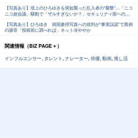
が感じた「リアルな空気感」
【写真あり】壇上のひろゆきを突如襲った乱入者の“襲撃”…「ニコ
ニコ超会議」騒動で「ザルすぎないか？」セキュリティ面への疑
問も、運営会社は「重く受け止める」
【写真あり】ひろゆき 靖国参拝写真への批判が“事実誤認”で異例
の謝罪「投稿前に調べれば」ネット冷ややか
関連情報（BiZ PAGE＋）
インフルエンサー
,
タレント
,
ナレーター
,
俳優
,
動画
,
推し活