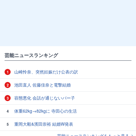
芸能ニュースランキング
山崎怜奈、突然妊娠だけ公表の訳
1
池田直人 佐藤佳奈と電撃結婚
2
容態悪化 会話が通じないパー子
3
体重62kg→82kgに 寺田心の生活
4
重岡大毅&濱田崇裕 結婚W発表
5
芸能ニュースランキングをもっと見る