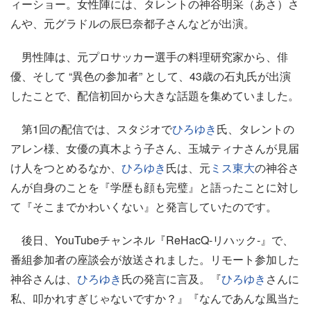
ィーショー。女性陣には、タレントの神谷明采（あさ）さ
んや、元グラドルの辰巳奈都子さんなどが出演。
男性陣は、元プロサッカー選手の料理研究家から、俳
優、そして “異色の参加者” として、43歳の石丸氏が出演
したことで、配信初回から大きな話題を集めていました。
第1回の配信では、スタジオで
ひろゆき
氏、タレントの
アレン様、女優の真木よう子さん、玉城ティナさんが見届
け人をつとめるなか、
ひろゆき
氏は、元
ミス東大
の神谷さ
んが自身のことを『学歴も顔も完璧』と語ったことに対し
て『そこまでかわいくない』と発言していたのです。
後日、YouTubeチャンネル『ReHacQ-リハック-』で、
番組参加者の座談会が放送されました。リモート参加した
神谷さんは、
ひろゆき
氏の発言に言及。『
ひろゆき
さんに
私、叩かれすぎじゃないですか？』『なんであんな風当た