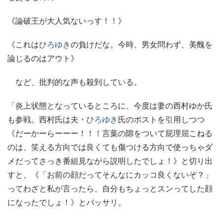
《論破王が大人気ないっす！！》
《これは
ひろゆき
の負けだな。今時、男女問わず、美醜を
論じるのはアウト》
など、批判的な声も殺到している。
「炎上状態となっているところに、今度は妻の西村ゆか氏
も参戦。西村氏は夫・
ひろゆき
氏のポストを引用しつつ
《だーかーらーーー！！！言葉の隙をついて屁理屈こねる
のは、笑える方向では良くても傷つける方向で使っちゃダ
メだってさっき番組見ながら説明したでしょ！》と切り出
すと、《「お前の顔だってそんなにカッコ良くないぞ？」
ってわざと私が言ったら、自分もちょっとスンってした顔
になったでしょ！》とバッサリ。