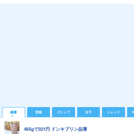
健康
芸能
ゴシップ
女子
トレンド
Y
465gで321円 ドンキプリン品薄