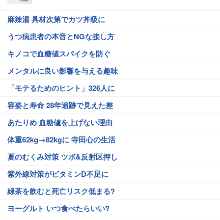
麻辣湯 具材次第でカツ丼級に
うつ病患者の本音とNGな接し方
キノコで血糖値スパイクを防ぐ
メンタルに良い影響を与える趣味
「モテるためのヒント」326人に
容姿と寿命 28年追跡で見えた差
あたりめ 血糖値を上げない理由
体重62kg→82kgに 寺田心の生活
夏のむくみ対策 ツボ&反射区押し
紫外線対策がビタミンD不足に
緑茶を飲むと死亡リスク低まる?
ヨーグルト いつ食べたらいい?