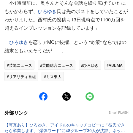
小1時間前に、奥さんとそんな会話を繰り広げていたに
もかかわらず、
ひろゆき
氏は先のポストをしていたことが
わかりました。西村氏の投稿も13日現時点で1100万回を
超えるインプレッションを記録しています」
ひろゆき
を恋リアMCに抜擢、という “奇策” ならではの
結末ともいえそうだが……。
#芸能ニュース
#芸能総合ニュース
#ひろゆき
#ABEMA
#リアリティ番組
#ミス東大
外部リンク
Smart FLASH
【写真あり】ひろゆき、アイドルのキャッチコピーに「彼氏でき
たら卒業します」“爆弾ワード”に48グループ30人が沈黙、ネット