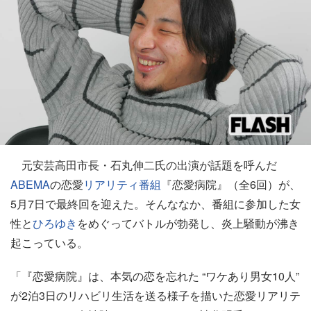
元安芸高田市長・石丸伸二氏の出演が話題を呼んだ
ABEMA
の恋愛
リアリティ番組
『恋愛病院』（全6回）が、
5月7日で最終回を迎えた。そんななか、番組に参加した女
性と
ひろゆき
をめぐってバトルが勃発し、炎上騒動が沸き
起こっている。
「『恋愛病院』は、本気の恋を忘れた “ワケあり男女10人”
が2泊3日のリハビリ生活を送る様子を描いた恋愛リアリテ