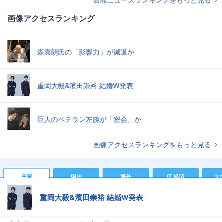
画像アクセスランキング
森喜朗氏の「影響力」が減退か
重岡大毅&濱田崇裕 結婚W発表
巨人のベテラン左腕が「密会」か
画像アクセスランキングをもっと見る
主要
国内
海外
IT 経済
ス
重岡大毅&濱田崇裕 結婚W発表