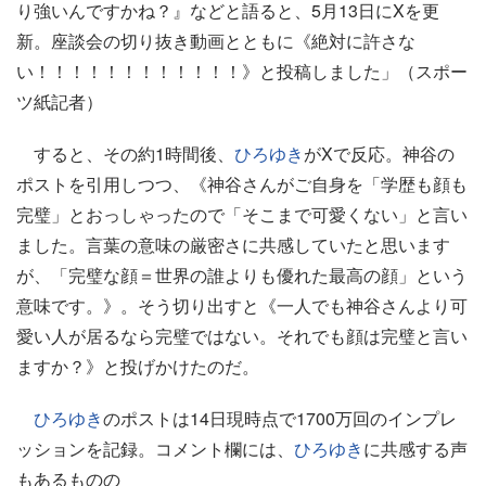
り強いんですかね？』などと語ると、5月13日にXを更
新。座談会の切り抜き動画とともに《絶対に許さな
い！！！！！！！！！！！！》と投稿しました」（スポー
ツ紙記者）
すると、その約1時間後、
ひろゆき
がXで反応。神谷の
ポストを引用しつつ、《神谷さんがご自身を「学歴も顔も
完璧」とおっしゃったので「そこまで可愛くない」と言い
ました。言葉の意味の厳密さに共感していたと思います
が、「完璧な顔＝世界の誰よりも優れた最高の顔」という
意味です。》。そう切り出すと《一人でも神谷さんより可
愛い人が居るなら完璧ではない。それでも顔は完璧と言い
ますか？》と投げかけたのだ。
ひろゆき
のポストは14日現時点で1700万回のインプレ
ッションを記録。コメント欄には、
ひろゆき
に共感する声
もあるものの