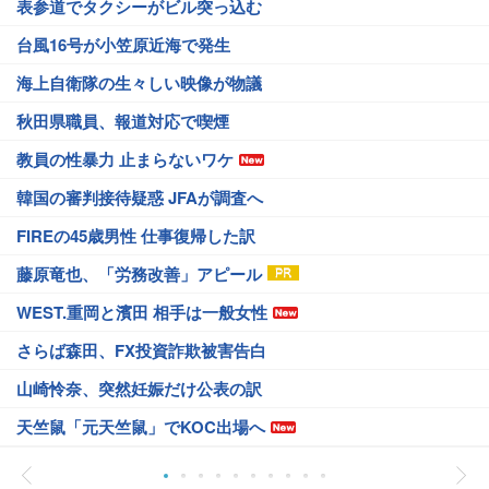
表参道でタクシーがビル突っ込む
台風16号が小笠原近海で発生
海上自衛隊の生々しい映像が物議
秋田県職員、報道対応で喫煙
教員の性暴力 止まらないワケ
韓国の審判接待疑惑 JFAが調査へ
FIREの45歳男性 仕事復帰した訳
藤原竜也、「労務改善」アピール
WEST.重岡と濱田 相手は一般女性
さらば森田、FX投資詐欺被害告白
山崎怜奈、突然妊娠だけ公表の訳
天竺鼠「元天竺鼠」でKOC出場へ