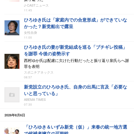
J-CASTニュース
11:45
ひろゆき氏は「家庭内での合意形成」ができていな
かった？新党船出で露呈
女性自身
11:00
ひろゆき氏の妻が新党結成を巡る「ブチギレ投稿」
を謝罪 今後の姿勢示す
西村ゆか氏は配慮に欠けた行動だったと振り返り泉氏らへ謝
罪を表明
スポニチアネックス
08:57
新党設立のひろゆき氏、自身の出馬に言及「必要な
いと思っている」
ABEMA TIMES
07:30
2026年8月6日
「ひろゆき＆いずみ新党（仮）」来春の統一地方選
で候補者擁立の可能性