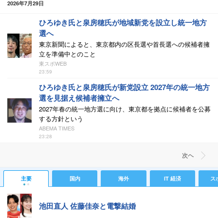
2026年7月29日
ひろゆき氏と泉房穂氏が地域新党を設立し統一地方
選へ
東京新聞によると、東京都内の区長選や首長選への候補者擁
立を準備中とのこと
東スポWEB
23:59
ひろゆき氏と泉房穂氏が新党設立 2027年の統一地方
選を見据え候補者擁立へ
2027年春の統一地方選に向け、東京都を拠点に候補者を公募
する方針という
ABEMA TIMES
23:28
次ヘ
主要
国内
海外
IT 経済
ス
池田直人 佐藤佳奈と電撃結婚