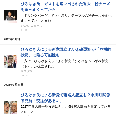
ひろゆき氏、ガストを追い出された過去「粉チーズ
を食べまくってたら」
「ドリンクバーだけで入り浸り、テーブルの粉チーズを食べ
まくってた」と回顧
J-CASTニュース
11:15
2026年8月1日
ひろゆき氏による新党設立 れいわ新選組が「危機的
状況」に陥る可能性も
一方で、ひろゆき氏らによる新党「ひろゆき＆いずみ新党
（仮）」が設立された
東スポWEB
06:00
2026年7月31日
ひろゆき氏による新党で著名人擁立も？永田町関係
者見解「交流がある…」
2027年春の統一地方選に向け、5段階の計画を策定している
とのこと