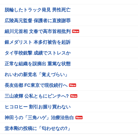
脱輪したトラック発見 男性死亡
広陵高元監督 保護者に直接謝罪
細川元首相 文春で高市首相批判
銀メダリスト 本多灯被告を起訴
タイ学校銃撃 成績でストレスか
正常な組織を誤摘出 重篤な状態
れいわの新党名「覚えづらい」
長友佑都 FC東京で現役続行へ
三山凌輝 公私ともにピンチへ?
ヒコロヒー 割引お握り買わない
神田うの「三角ハゲ」治療法告白
堂本剛の投稿に「匂わせなの?」