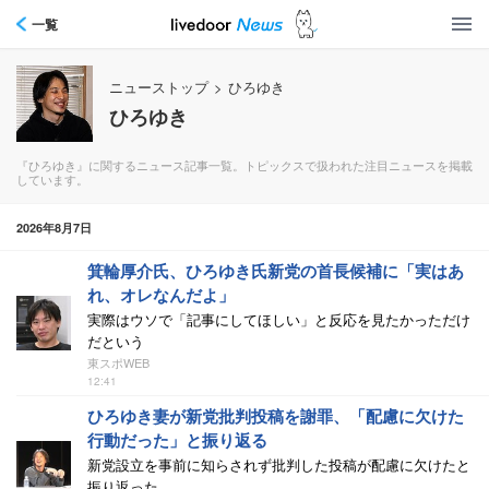
一覧
ニューストップ
>
ひろゆき
ひろゆき
『ひろゆき』に関するニュース記事一覧。トピックスで扱われた注目ニュースを掲載
しています。
2026年8月7日
箕輪厚介氏、ひろゆき氏新党の首長候補に「実はあ
れ、オレなんだよ」
実際はウソで「記事にしてほしい」と反応を見たかっただけ
だという
東スポWEB
12:41
ひろゆき妻が新党批判投稿を謝罪、「配慮に欠けた
行動だった」と振り返る
新党設立を事前に知らされず批判した投稿が配慮に欠けたと
振り返った