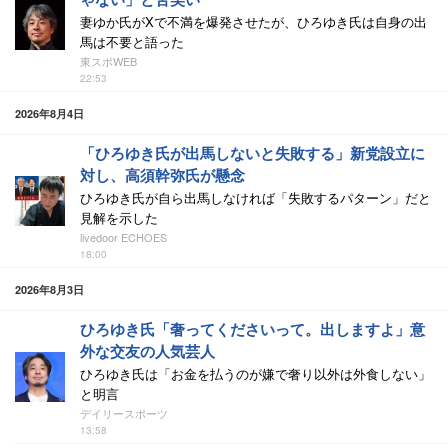
妻ゆか氏がXで不満を爆発させたが、ひろゆき氏は自身の出
馬は不要と語った
東スポWEB
22:53
2026年8月4日
「ひろゆき氏が出馬しないと失敗する」新党設立に
対し、高須幹弥氏が懸念
ひろゆき氏が自ら出馬しなければ「失敗するパターン」だと
見解を示した
livedoor ECHOES
18:00
2026年8月3日
ひろゆき氏「奢ってくださいって。出しますよ」意
外な交友の人気芸人
ひろゆき氏は「お金を払うのが嫌で奢り以外は外食しない」
と明言
デイリースポーツ
13:58