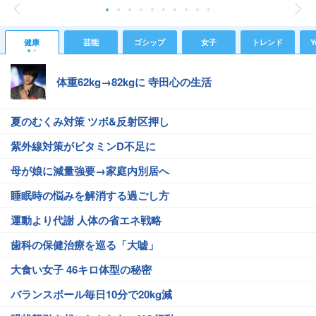
健康
芸能
ゴシップ
女子
トレンド
Y
体重62kg→82kgに 寺田心の生活
夏のむくみ対策 ツボ&反射区押し
紫外線対策がビタミンD不足に
母が娘に減量強要→家庭内別居へ
睡眠時の悩みを解消する過ごし方
運動より代謝 人体の省エネ戦略
歯科の保健治療を巡る「大嘘」
大食い女子 46キロ体型の秘密
バランスボール毎日10分で20kg減