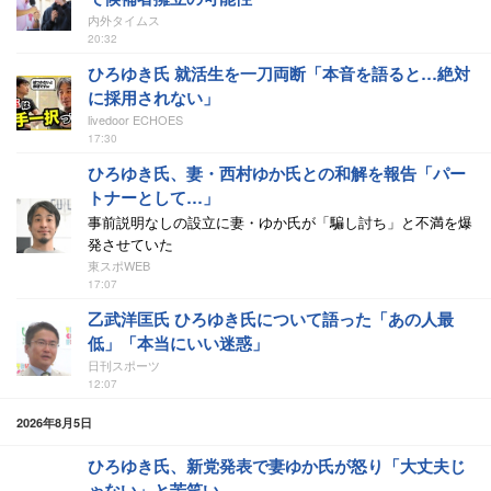
内外タイムス
20:32
ひろゆき氏 就活生を一刀両断「本音を語ると…絶対
に採用されない」
livedoor ECHOES
17:30
ひろゆき氏、妻・西村ゆか氏との和解を報告「パー
トナーとして…」
事前説明なしの設立に妻・ゆか氏が「騙し討ち」と不満を爆
発させていた
東スポWEB
17:07
乙武洋匡氏 ひろゆき氏について語った「あの人最
低」「本当にいい迷惑」
日刊スポーツ
12:07
2026年8月5日
ひろゆき氏、新党発表で妻ゆか氏が怒り「大丈夫じ
ゃない」と苦笑い