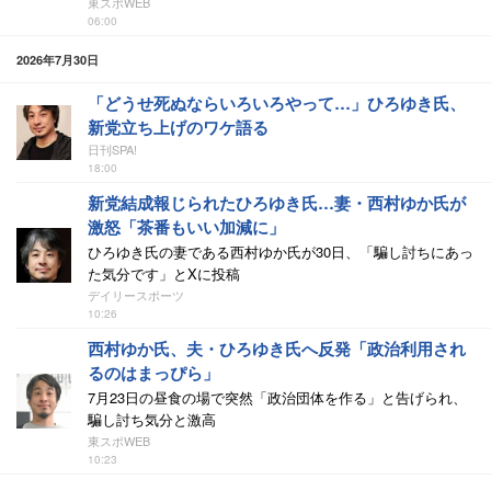
東スポWEB
06:00
2026年7月30日
「どうせ死ぬならいろいろやって…」ひろゆき氏、
新党立ち上げのワケ語る
日刊SPA!
18:00
新党結成報じられたひろゆき氏…妻・西村ゆか氏が
激怒「茶番もいい加減に」
ひろゆき氏の妻である西村ゆか氏が30日、「騙し討ちにあっ
た気分です」とXに投稿
デイリースポーツ
10:26
西村ゆか氏、夫・ひろゆき氏へ反発「政治利用され
るのはまっぴら」
7月23日の昼食の場で突然「政治団体を作る」と告げられ、
騙し討ち気分と激高
東スポWEB
10:23