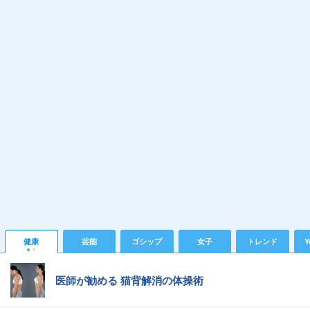
健康
芸能
ゴシップ
女子
トレンド
Y
医師が勧める 猫背解消の体操術