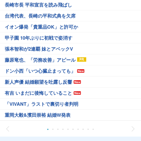
長崎市長 平和宣言を読み飛ばし
台湾代表、長崎の平和式典を欠席
イオン爆発「貴重品OK」と許可か
甲子園 10年ぶりに初戦で姿消す
張本智和が2連覇 妹とアベックV
藤原竜也、「労務改善」アピール
ドン小西「いつ心臓止まっても」
新人声優 結婚願望を吐露し反響
有吉 いまだに後悔していること
「VIVANT」ラストで裏切り者判明
重岡大毅&濱田崇裕 結婚W発表