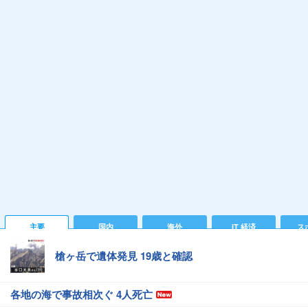
主要
国内
海外
IT 経済
ス
槍ヶ岳で遺体発見 19歳と確認
各地の海で事故相次ぐ 4人死亡