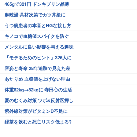
465gで321円 ドンキプリン品薄
麻辣湯 具材次第でカツ丼級に
うつ病患者の本音とNGな接し方
キノコで血糖値スパイクを防ぐ
メンタルに良い影響を与える趣味
「モテるためのヒント」326人に
容姿と寿命 28年追跡で見えた差
あたりめ 血糖値を上げない理由
体重62kg→82kgに 寺田心の生活
夏のむくみ対策 ツボ&反射区押し
紫外線対策がビタミンD不足に
緑茶を飲むと死亡リスク低まる?