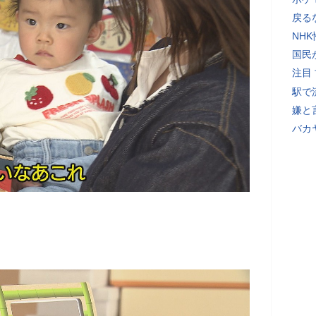
戻る
NH
国民
注目
駅で
嫌と
バカ