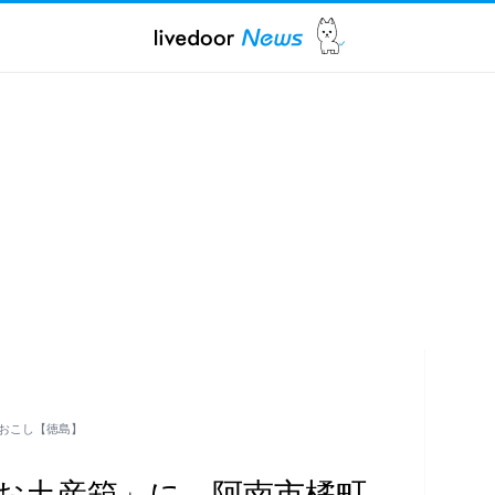
おこし【徳島】
お土産箱」に 阿南市橘町