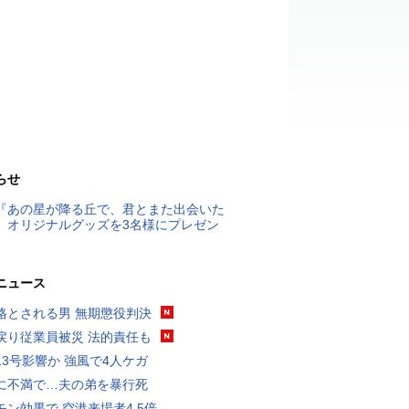
らせ
『あの星が降る丘で、君とまた出会いた
』オリジナルグッズを3名様にプレゼン
ニュース
格とされる男 無期懲役判決
戻り従業員被災 法的責任も
13号影響か 強風で4人ケガ
に不満で…夫の弟を暴行死
モン効果で 空港来場者4.5倍