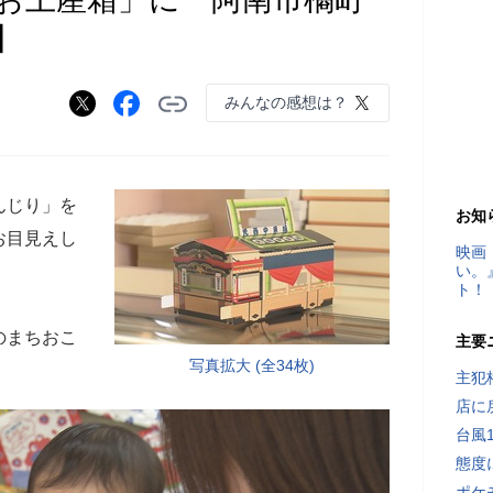
】
みんなの感想は？
んじり」を
お知
お目見えし
映画
い。
ト！
のまちおこ
主要
写真拡大 (全34枚)
主犯
店に
台風
態度
ポケ