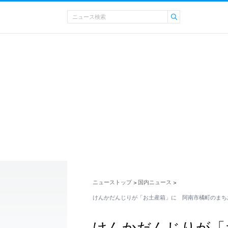
ニューストップ
国内ニュース
>
>
けんかだんじりが「お土産箱」に 阿南市橘町のまち
けんかだんじりが「