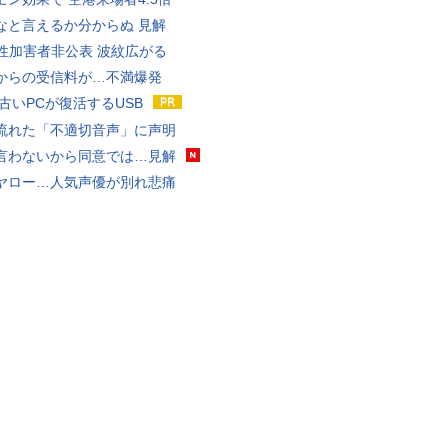
なと言えるか分からぬ 見解
K性加害者非公表 波紋広がる
からの受信料が…不満爆発
 古いPCが復活するUSB
流れた「不適切音声」に声明
言わないから同意では…見解
ヤロー…人気声優が別れ悲痛