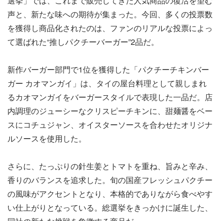
選挙」では、これまで販売してきた人気商品の復活を望む
声と、新たな味への期待が集まった。今回、多くの投票数
を獲得し商品化されたのは、ファンのリアルな投票によっ
て選ばれた“推しパクチーバーガー”2品だ。
新作バーガー部門で1位を獲得した「パクチーチキンバー
ガー カオマンガイ」は、タイの屋台料理として親しまれ
るカオマンガイをバーガースタイルで表現した一品だ。店
内調理のジューシーなクリスピーチキンに、甜麺醤をベー
スにコチュジャン、オイスターソースを合わせたオリジナ
ルソースを使用した。
さらに、たっぷりの針生姜とトマトを重ね、旨みと辛み、
香りのバランスを追求した。旬の国産フレッシュパクチー
の風味がアクセントとなり、本格的でありながら食べやす
い仕上がりとなっている。総選挙をきっかけに誕生した、