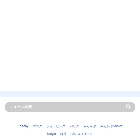
Peachy
ブログ
ショッピング
バンク
みんかぶ
みんかぶChoice
Kstyle
株探
プレスリリース