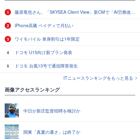
藤原竜也さん、「SKYSEA Client View」新CMで「AI労務改善」をアピール 働き方をAIが分析したら「すぐに休んで」と言われる？
1
iPhone高騰 ペイディで月払い
2
ワイモバイル 単身割引は1年限定
3
ドコモ U15向け新プラン発表
4
ドコモ 台風13号で通信障害発生
5
ITニュースランキングをもっと見る
画像アクセスランキング
中日が新庄監督招聘を検討か
関東「真夏の暑さ」は終了か