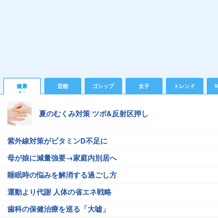
健康
芸能
ゴシップ
女子
トレンド
Y
夏のむくみ対策 ツボ&反射区押し
紫外線対策がビタミンD不足に
母が娘に減量強要→家庭内別居へ
睡眠時の悩みを解消する過ごし方
運動より代謝 人体の省エネ戦略
歯科の保健治療を巡る「大嘘」