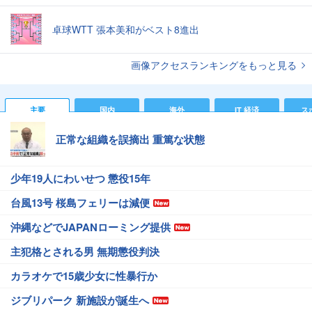
卓球WTT 張本美和がベスト8進出
画像アクセスランキングをもっと見る
主要
国内
海外
IT 経済
ス
正常な組織を誤摘出 重篤な状態
少年19人にわいせつ 懲役15年
台風13号 桜島フェリーは減便
沖縄などでJAPANローミング提供
主犯格とされる男 無期懲役判決
カラオケで15歳少女に性暴行か
ジブリパーク 新施設が誕生へ