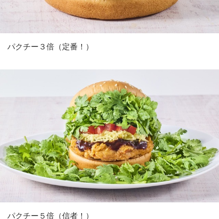
パクチー３倍（定番！）
パクチー５倍（信者！）