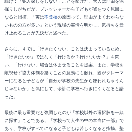
続けて「犯人探しをしない」ことを挙げた。大人は理由を深
掘りしがちだが、プレッシャーから子どもが嘘をつく原因に
なると指摘。「実は
不登校
の原因って、理由がよくわからな
いものの方が多い」という現場の実情を明かし、気持ちを受
け止めることが先決だと述べた。
さらに、すでに「行きたくない」ことは決まっているため、
「行きたいか」ではなく「行けるか？行けないか？」を問
い、「行けない」場合は休ませることを提案。また、学校を
敵視せず協力体制を築くことの意義にも触れ、親がクレーマ
ーになると子どもが「自分が学校の先生から嫌われちゃうん
じゃないか」と気にして、余計に学校へ行きにくくなると語
った。
最後に最も重要だと強調したのが「学校以外の選択肢を一緒
に探す」ことである。「学校って人生の中の本当に一部」で
あり、学校がすべてになると子どもは苦しくなると指摘。塾