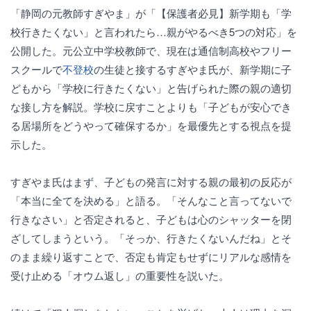
「静岡の元教師すぎやま」が「【保護者必見】新学期も「学
校行きたくない」と言われたら…親がやるべき5つの対応」を
公開した。元公立中学校教師で、現在は通信制高校やフリー
スクールで
不登校
の生徒と接するすぎやま氏が、新学期に子
どもから「学校に行きたくない」と告げられた際の親の適切
な接し方を解説。学校に戻すことよりも「子どもが安心でき
る居場所をどうやって確保するか」を最優先とする視点を提
示した。
すぎやま氏はまず、子どもの発言に対する親の最初の反応が
「本当に全てを決める」と語る。「そんなこと言ってないで
行きなさい」と否定されると、子どもは心のシャッターを閉
ざしてしまうという。「そっか、行きたくないんだね」とそ
のまま繰り返すことで、否定も肯定もせずにリアルな感情を
受け止める「オウム返し」の重要性を説いた。