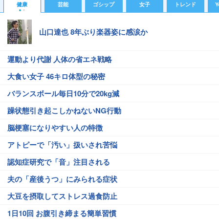
健康
芸能
ゴシップ
女子
トレンド
Y
山口達也 8年ぶり楽器姿に感涙か
運動より代謝 人体の省エネ戦略
大食い女子 46キロ体型の秘密
バランスボール毎日10分で20kg減
躁状態引き起こしかねないNG行動
脳梗塞になりやすい人の特徴
アトピーで「汚い」扱いされ苦悩
認知症研究で「音」注目される
夫の「産後うつ」にみられる症状
大豆を摂取してストレス過食防止
1日10回 お腹引き締まる簡単習慣