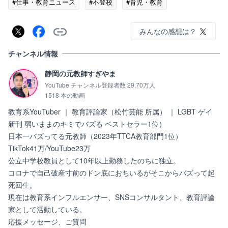
#仕事・教育ニュース
#不登校
#育児・教育
みんなの感想は？
チャンネル情報
静岡の元教師すぎやま
YouTube チャンネル登録者数 29.70万人
1518 本の動画
教育系YouTuber ｜ 教育評論家（松竹芸能 所属） ｜ LGBT ゲイ

新刊 弱いままのキミでバズる ベストセラー1位）

日本一バズってる元教師（2023年TTCA教育部門1位）

TikTok41万/YouTube23万

公立中学校教員として10年以上勤務したのちに独立。

コロナで自己破産寸前のドン底におちいるがそこからバズって起
死回生。

現在は教育系インフルエンサー、SNSコンサルタント、教育評論
家として活動している。

応援メッセージ、ご質問
