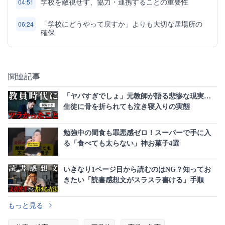
学校を敵視せず、協力・連携することの重要性
04:51
「学校にどうやって戻すか」よりも大切な居場所の
06:24
確保
関連記事
「ヤバすぎでしょ」元教師が語る悲惨な現実…
生徒に骨を折られても泣き寝入りの実態
勉強中の間食も罪悪感ゼロ！スーパーで手に入
る「食べても太らない」神お菓子4選
いきなり1ページ目から読むのはNG？知ってお
きたい「読書感想文がスラスラ書ける」手順
もっと見る