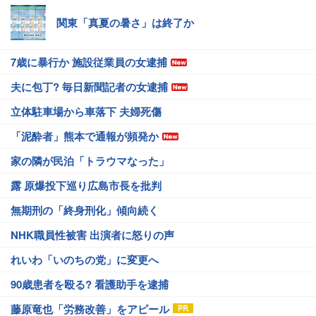
関東「真夏の暑さ」は終了か
7歳に暴行か 施設従業員の女逮捕
夫に包丁? 毎日新聞記者の女逮捕
立体駐車場から車落下 夫婦死傷
「泥酔者」熊本で通報が頻発か
家の隣が民泊「トラウマなった」
露 原爆投下巡り広島市長を批判
無期刑の「終身刑化」傾向続く
NHK職員性被害 出演者に怒りの声
れいわ「いのちの党」に変更へ
90歳患者を殴る? 看護助手を逮捕
藤原竜也「労務改善」をアピール