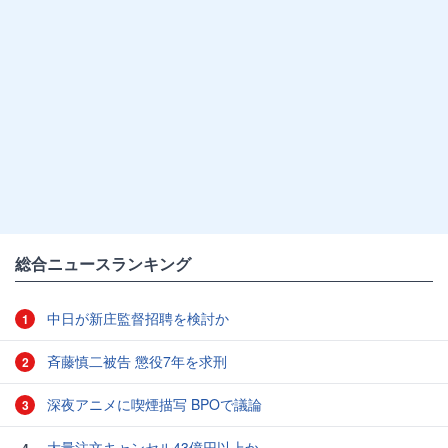
総合ニュースランキング
中日が新庄監督招聘を検討か
1
斉藤慎二被告 懲役7年を求刑
2
深夜アニメに喫煙描写 BPOで議論
3
大量注文キャンセル43億円以上か