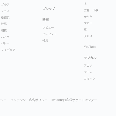
本
ゴルフ
ゴシップ
教育・仕事
テニス
からだ
格闘技
映画
マネー
競馬
レビュー
車
相撲
プレゼント
グルメ
バスケ
特集
バレー
YouTube
フィギュア
サブカル
アニメ
ゲーム
コミック
リシー
コンテンツ・広告ポリシー
livedoorお客様サポートセンター