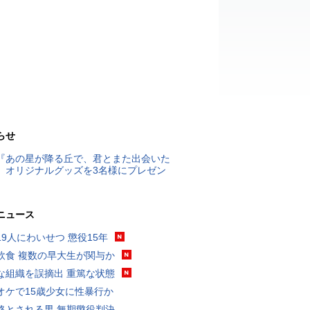
らせ
『あの星が降る丘で、君とまた出会いた
』オリジナルグッズを3名様にプレゼン
ニュース
19人にわいせつ 懲役15年
飲食 複数の早大生が関与か
な組織を誤摘出 重篤な状態
オケで15歳少女に性暴行か
格とされる男 無期懲役判決