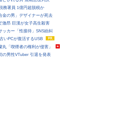
代税務署員 1億円超脱税か
合金の男」デザイナーが死去
で激昂 巨漢が女子高生殺害
サッカー「性接待」SNS紛糾
 古いPCが復活するUSB
蘭丸「喫煙者の権利が侵害」
の男性VTuber 引退を発表