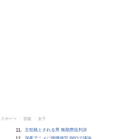
スポーツ
芸能
女子
11.
主犯格とされる男 無期懲役判決
12.
深夜アニメに喫煙描写 BPOで議論