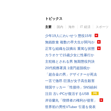
トピックス
主要
国内
海外
IT 経済
スポーツ
少年19人にわいせつ 懲役15年
無銭飲食 複数の早大生が関与か
正常な組織を誤摘出 重篤な状態
カラオケで15歳少女に性暴行か
主犯格とされる男 無期懲役判決
20代税務署員 1億円超脱税か
「超合金の男」デザイナーが死去
一言で激昂 巨漢が女子高生殺害
韓国サッカー「性接待」SNS紛糾
注目 古いPCが復活するUSB
岸谷蘭丸「喫煙者の権利が侵害」
世界初の男性VTuber 引退を発表