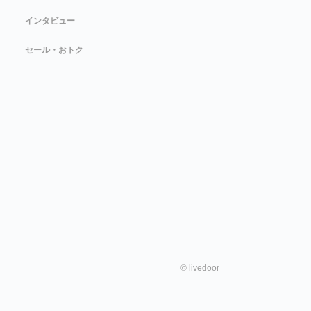
インタビュー
セール・おトク
©
livedoor