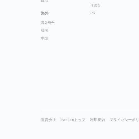
政治
IT総合
海外
PR
海外総合
韓国
中国
運営会社
livedoorトップ
利用規約
プライバシーポ