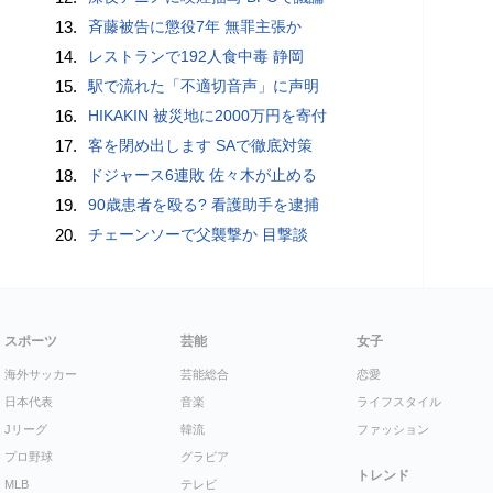
13.
斉藤被告に懲役7年 無罪主張か
14.
レストランで192人食中毒 静岡
15.
駅で流れた「不適切音声」に声明
16.
HIKAKIN 被災地に2000万円を寄付
17.
客を閉め出します SAで徹底対策
18.
ドジャース6連敗 佐々木が止める
19.
90歳患者を殴る? 看護助手を逮捕
20.
チェーンソーで父襲撃か 目撃談
スポーツ
芸能
女子
海外サッカー
芸能総合
恋愛
日本代表
音楽
ライフスタイル
Jリーグ
韓流
ファッション
プロ野球
グラビア
トレンド
MLB
テレビ