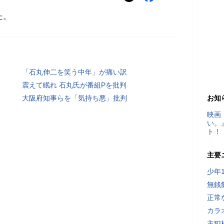
た。
「石丸伸二を笑う中年」が痛い訳
震えて眠れ 石丸氏が番組Pを批判
大阪府知事らを「気持ち悪」批判
お知
映画
い。
ト！
主要
少年
無銭
正常
カラ
主犯