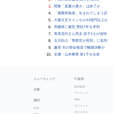
3.
関東「真夏の暑さ」は終了か
4.
「避難所格差」生まれてしまう訳
5.
大量注文キャンセル43億円以上か
6.
斉藤慎二被告 懲役7年を求刑
7.
寿美花代さん死去 息子2人が追悼
8.
玉川氏の「警察官が死刑」に批判
9.
趣里 夫の密会報道で離婚決断か
10.
女優・山本舞香 第1子を出産
ニューストップ
IT 経済
経済総合
主要
マーケット
Web
国内
ガジェット
社会
ITビジネス