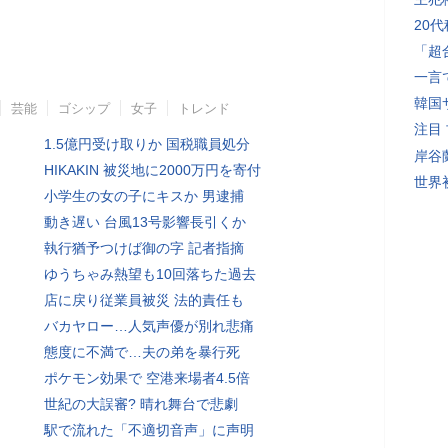
20
「超
一言
韓国
芸能
ゴシップ
女子
トレンド
注目
1.5億円受け取りか 国税職員処分
岸谷
HIKAKIN 被災地に2000万円を寄付
世界初
小学生の女の子にキスか 男逮捕
動き遅い 台風13号影響長引くか
執行猶予つけば御の字 記者指摘
ゆうちゃみ熱望も10回落ちた過去
店に戻り従業員被災 法的責任も
バカヤロー…人気声優が別れ悲痛
態度に不満で…夫の弟を暴行死
ポケモン効果で 空港来場者4.5倍
世紀の大誤審? 晴れ舞台で悲劇
駅で流れた「不適切音声」に声明