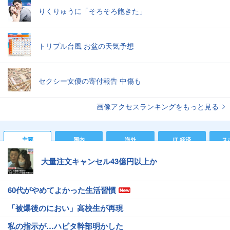
りくりゅうに「そろそろ飽きた」
トリプル台風 お盆の天気予想
セクシー女優の寄付報告 中傷も
画像アクセスランキングをもっと見る
主要
国内
海外
IT 経済
ス
大量注文キャンセル43億円以上か
60代がやめてよかった生活習慣
「被爆後のにおい」高校生が再現
私の指示が…ハビタ幹部明かした