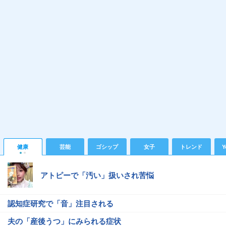
健康
芸能
ゴシップ
女子
トレンド
Y
アトピーで「汚い」扱いされ苦悩
認知症研究で「音」注目される
夫の「産後うつ」にみられる症状