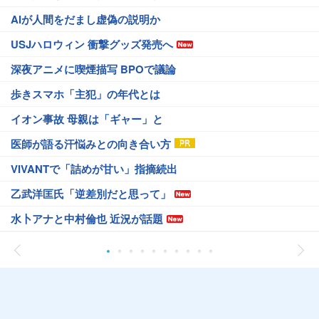
AIが人間をだまし虚偽の説明か
USJハロウィン 衝撃グッズ発売へ
深夜アニメに喫煙描写 BPOで議論
歩きスマホ「主犯」の年代とは
イオン事故 母親は「ギャー」と
医師が語る汗悩みとの向き合い方
VIVANTで「詰めが甘い」指摘続出
乙武洋匡氏「逆差別だと思って」
水卜アナと中村倫也 近況が話題