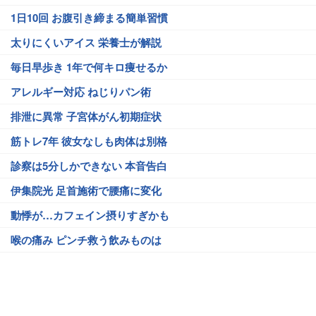
1日10回 お腹引き締まる簡単習慣
太りにくいアイス 栄養士が解説
毎日早歩き 1年で何キロ痩せるか
アレルギー対応 ねじりパン術
排泄に異常 子宮体がん初期症状
筋トレ7年 彼女なしも肉体は別格
診察は5分しかできない 本音告白
伊集院光 足首施術で腰痛に変化
動悸が…カフェイン摂りすぎかも
喉の痛み ピンチ救う飲みものは