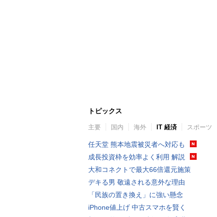
トピックス
主要
国内
海外
IT 経済
スポーツ
任天堂 熊本地震被災者へ対応も
成長投資枠を効率よく利用 解説
大和コネクトで最大66倍還元施策
デキる男 敬遠される意外な理由
「民族の置き換え」に強い懸念
iPhone値上げ 中古スマホを賢く