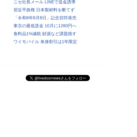
ニセ社長メール LINEで送金誘導
習近平政権 日本製材料を断てず
「令和8年8月8日」記念切符発売
東京の最低賃金 10月に1280円へ
食料品1%減税 財源など課題残す
ワイモバイル 単身割引は1年限定