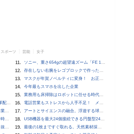
スポーツ
芸能
女子
11.
ソニー、重さ654gの超望遠ズーム「FE 100-400mm F5.6-8 OSS」 実売14万円前後
12.
存在しない右腕をレゴブロックで作った少年ビルダーが登場
13.
マスクが年賀ノベルティに変身！ お正月特別パッケージの注文受付開始
14.
今年最もスマホを出した企業
15.
業務用も床掃除はロボットに任せる時代が本格到来 ビルメンヒューマンフェア ＆ クリーンEXPO 2018
クッカー
16.
電話営業もストレスから人手不足！ メンタルに心配ない会話AI 「Sakura TALK」が営業電話をかける時代がくる
pace」
17.
アートとサイエンスの融合。浮遊する球体インテリア「Buda Ball(ブダボール)」
いため
18.
USB機器を最大24個接続できる円盤型24ポートUSBハブが登場
ダプタ
19.
最後の1枚まですぐ取れる。天然素材採用の「Ih Paperティッシュケース」