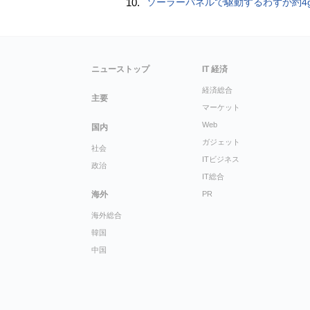
10.
ソーラーパネルで駆動するわずか約4gの超軽量ドローン「CoulombF
ニューストップ
IT 経済
経済総合
主要
マーケット
Web
国内
ガジェット
社会
ITビジネス
政治
IT総合
海外
PR
海外総合
韓国
中国