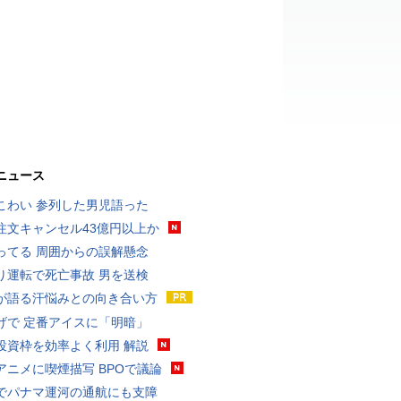
ニュース
こわい 参列した男児語った
注文キャンセル43億円以上か
ってる 周囲からの誤解懸念
り運転で死亡事故 男を送検
が語る汗悩みとの向き合い方
げで 定番アイスに「明暗」
投資枠を効率よく利用 解説
アニメに喫煙描写 BPOで議論
でパナマ運河の通航にも支障