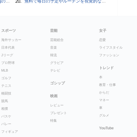
ly」
20.
無料で毎日の予定やルーチンを視覚的なブロック配置で把握しNextCloud・WebDAV・Obsidianなどで同期＆AI連携・歩数記録・専用Androidアプリ・StreamDeckの双方向完全連携も可能な「dayGLANCE」、アカウント登録不要でセルフホストも可能
スポーツ
芸能
女子
海外サッカー
芸能総合
恋愛
日本代表
音楽
ライフスタイル
Jリーグ
韓流
ファッション
プロ野球
グラビア
トレンド
MLB
テレビ
本
ゴルフ
ゴシップ
教育・仕事
テニス
からだ
格闘技
映画
マネー
競馬
レビュー
車
相撲
プレゼント
グルメ
バスケ
特集
バレー
YouTube
フィギュア