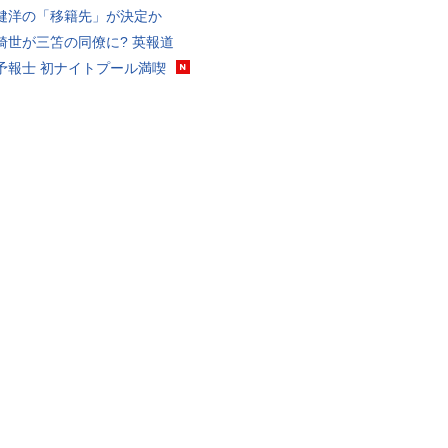
健洋の「移籍先」が決定か
綺世が三笘の同僚に? 英報道
予報士 初ナイトプール満喫