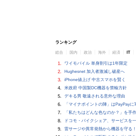
ランキング
総合
国内
政治
海外
経済
IT
1.
ワイモバイル 単身割引は1年限定
2.
Hughesnet 加入者激減し破産へ
3.
iPhone値上げ 中古スマホを賢く
4.
米政府 中国製DC機器を禁輸方針
5.
デキる男 敬遠される意外な理由
6.
「マイナポイントの陣」はPayPayに軍配！ 燻製できちゃう鍋、グラスドーム
7.
「私たちはどんな色なのか？」を手作業でデータ分析して人間の肌の色を表現する新しい色空間を構築した「Inclusive Color S
8.
ドコモ・バイクシェア、サービスを一時停止 不具合の復旧が見通せな
9.
雷サージや異常発熱から機器を守る！抜け止め仕様の3P-2P変換ア