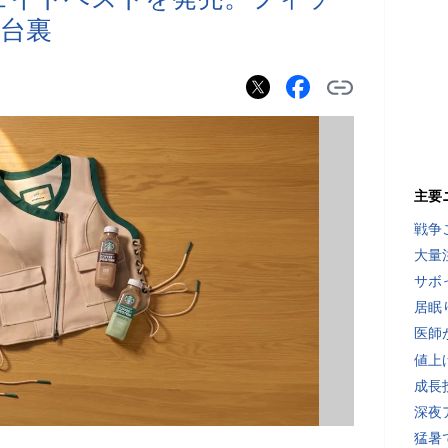
台裏
主要
戦争
大量
サボ
居眠
医師
値上
成長
深夜
猛暑