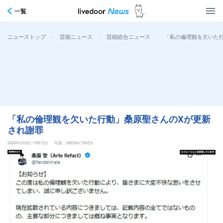
一覧
>
>
>
「私の倫理観を欠いた
ニューストップ
芸能ニュース
芸能総合ニュース
「私の倫理観を欠いた行動」桑原聖さんのXが更新
され謝罪
2026年6月6日 17時12分
写真：ABEMA TIMES