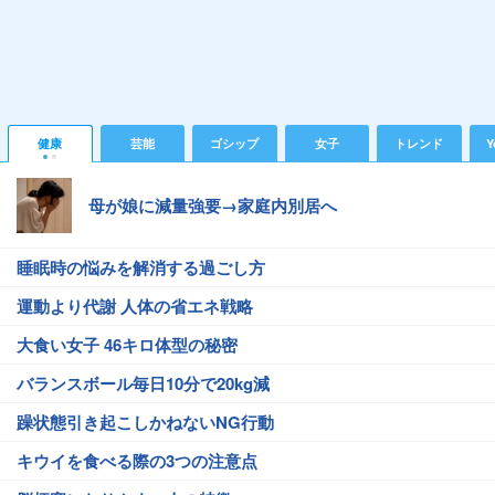
健康
芸能
ゴシップ
女子
トレンド
Y
母が娘に減量強要→家庭内別居へ
睡眠時の悩みを解消する過ごし方
運動より代謝 人体の省エネ戦略
大食い女子 46キロ体型の秘密
バランスボール毎日10分で20kg減
躁状態引き起こしかねないNG行動
キウイを食べる際の3つの注意点