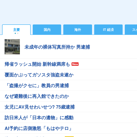
主要
国内
海外
IT 経済
ス
未成年の裸体写真所持か 男逮捕
帰省ラッシュ開始 新幹線満席も
覆面かぶってガソスタ強盗未遂か
「盗撮がクセに」教員の男逮捕
なぜ避難後に再入館できたのか
女児にAV見せわいせつ? 75歳逮捕
訪日米人が「日本の遺物」に感動
AI予約に店側激怒「もはやテロ」