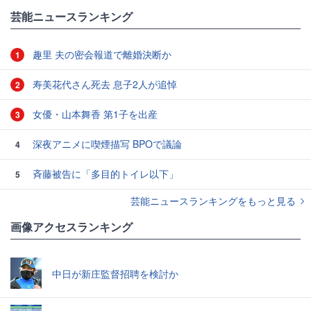
芸能ニュースランキング
趣里 夫の密会報道で離婚決断か
1
寿美花代さん死去 息子2人が追悼
2
女優・山本舞香 第1子を出産
3
深夜アニメに喫煙描写 BPOで議論
4
斉藤被告に「多目的トイレ以下」
5
芸能ニュースランキングをもっと見る
画像アクセスランキング
中日が新庄監督招聘を検討か