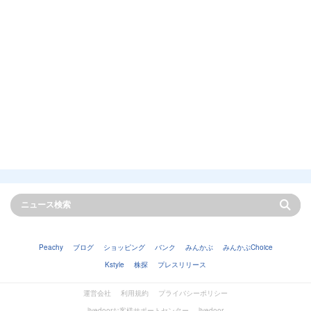
Peachy
ブログ
ショッピング
バンク
みんかぶ
みんかぶChoice
Kstyle
株探
プレスリリース
運営会社
利用規約
プライバシーポリシー
livedoorお客様サポートセンター
livedoor