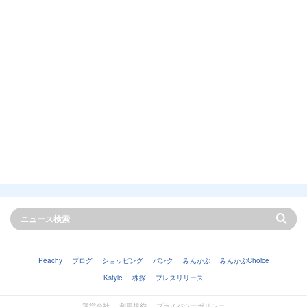
Peachy
ブログ
ショッピング
バンク
みんかぶ
みんかぶChoice
Kstyle
株探
プレスリリース
運営会社
利用規約
プライバシーポリシー