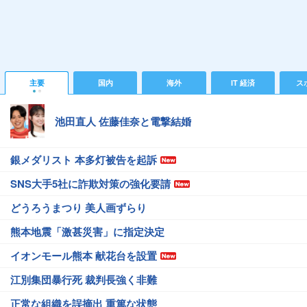
主要
国内
海外
IT 経済
ス
池田直人 佐藤佳奈と電撃結婚
銀メダリスト 本多灯被告を起訴
SNS大手5社に詐欺対策の強化要請
どうろうまつり 美人画ずらり
熊本地震「激甚災害」に指定決定
イオンモール熊本 献花台を設置
江別集団暴行死 裁判長強く非難
正常な組織を誤摘出 重篤な状態