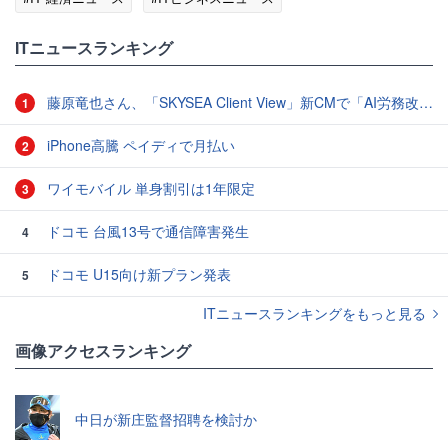
ITニュースランキング
藤原竜也さん、「SKYSEA Client View」新CMで「AI労務改善」をアピール 働き方をAIが分析したら「すぐに休んで」と言われる？
1
iPhone高騰 ペイディで月払い
2
ワイモバイル 単身割引は1年限定
3
ドコモ 台風13号で通信障害発生
4
ドコモ U15向け新プラン発表
5
ITニュースランキングをもっと見る
画像アクセスランキング
中日が新庄監督招聘を検討か