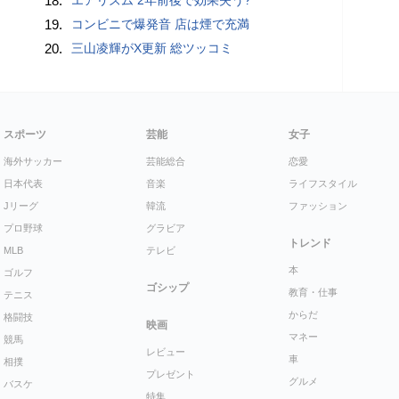
18.
19.
コンビニで爆発音 店は煙で充満
20.
三山凌輝がX更新 総ツッコミ
スポーツ
芸能
女子
海外サッカー
芸能総合
恋愛
日本代表
音楽
ライフスタイル
Jリーグ
韓流
ファッション
プロ野球
グラビア
トレンド
MLB
テレビ
本
ゴルフ
ゴシップ
教育・仕事
テニス
からだ
格闘技
映画
マネー
競馬
レビュー
車
相撲
プレゼント
グルメ
バスケ
特集