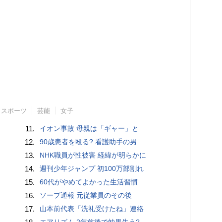
スポーツ
芸能
女子
11.
イオン事故 母親は「ギャー」と
12.
90歳患者を殴る? 看護助手の男
13.
NHK職員が性被害 経緯が明らかに
14.
週刊少年ジャンプ 初100万部割れ
15.
60代がやめてよかった生活習慣
16.
ソープ通報 元従業員のその後
17.
山本前代表「洗礼受けたね」連絡
エアリズム 2年前後で効果失う?