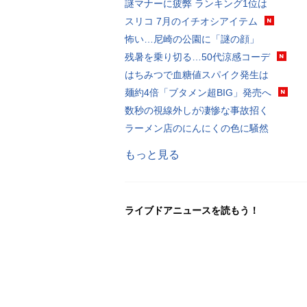
謎マナーに疲弊 ランキング1位は
スリコ 7月のイチオシアイテム
怖い…尼崎の公園に「謎の顔」
残暑を乗り切る…50代涼感コーデ
はちみつで血糖値スパイク発生は
麺約4倍「ブタメン超BIG」発売へ
数秒の視線外しが凄惨な事故招く
ラーメン店のにんにくの色に騒然
もっと見る
ライブドアニュースを読もう！