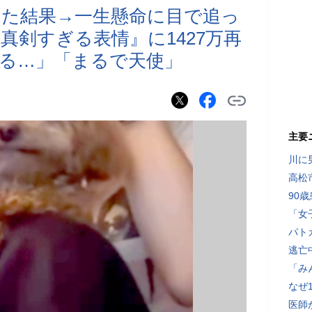
た結果→一生懸命に目で追っ
真剣すぎる表情』に1427万再
る…」「まるで天使」
主要
川に
高松
90
「女
パト
逃亡
「み
なぜ
医師