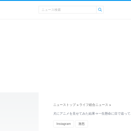
ニューストップ
ライフ総合ニュース
>
>
犬にアニメを見せてみた結果→一生懸命に目で追って
Instagram
激怒