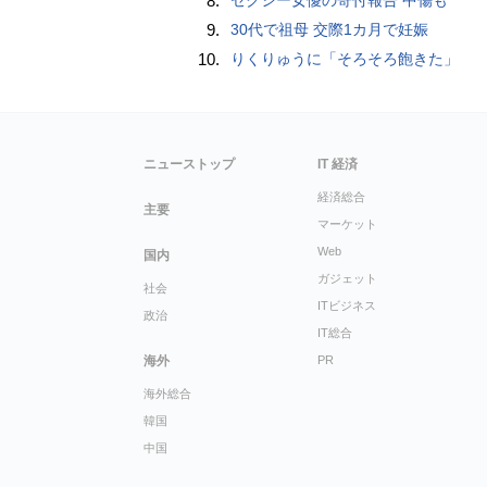
8.
9.
30代で祖母 交際1カ月で妊娠
10.
りくりゅうに「そろそろ飽きた」
ニューストップ
IT 経済
経済総合
主要
マーケット
Web
国内
ガジェット
社会
ITビジネス
政治
IT総合
海外
PR
海外総合
韓国
中国