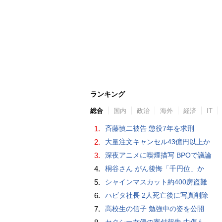
ランキング
総合
国内
政治
海外
経済
IT
1.
斉藤慎二被告 懲役7年を求刑
2.
大量注文キャンセル43億円以上か
3.
深夜アニメに喫煙描写 BPOで議論
4.
桐谷さん がん後悔「千円位」か
5.
シャインマスカット約400房盗難
6.
ハビタ社長 2人死亡後に写真削除
7.
高校生の信子 勉強中の姿を公開
セクシー女優の寄付報告 中傷も