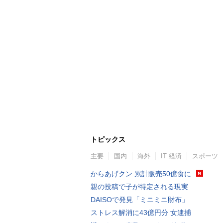
トピックス
主要
国内
海外
IT 経済
スポーツ
からあげクン 累計販売50億食に
親の投稿で子が特定される現実
DAISOで発見「ミニミニ財布」
ストレス解消に43億円分 女逮捕