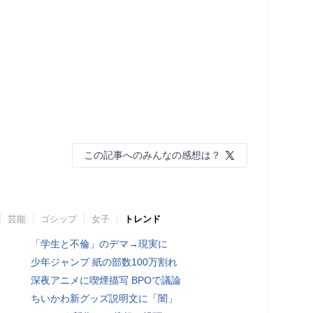
この記事へのみんなの感想は？
芸能
ゴシップ
女子
トレンド
「学生と不倫」のデマ→現実に
少年ジャンプ 紙の部数100万割れ
深夜アニメに喫煙描写 BPOで議論
ちいかわ新グッズ説明文に「闇」