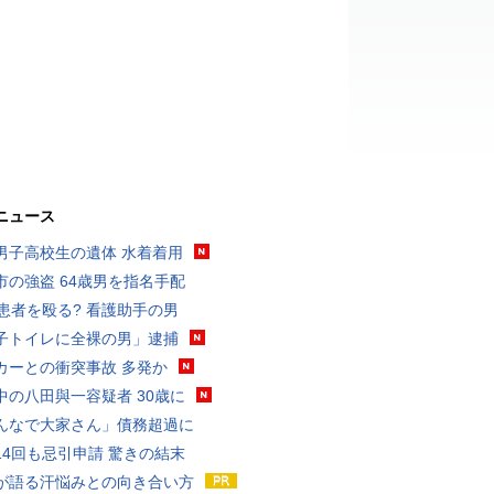
ニュース
男子高校生の遺体 水着着用
市の強盗 64歳男を指名手配
歳患者を殴る? 看護助手の男
子トイレに全裸の男」逮捕
カーとの衝突事故 多発か
中の八田與一容疑者 30歳に
んなで大家さん」債務超過に
14回も忌引申請 驚きの結末
が語る汗悩みとの向き合い方