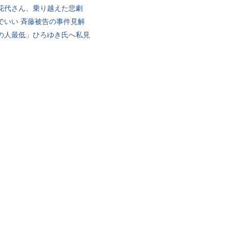
花代さん、乗り越えた悲劇
でいい 斉藤被告の事件見解
の人最低」ひろゆき氏へ私見