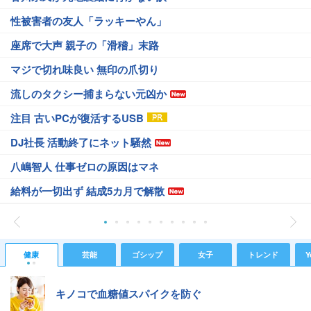
性被害者の友人「ラッキーやん」
座席で大声 親子の「滑稽」末路
マジで切れ味良い 無印の爪切り
流しのタクシー捕まらない元凶か
注目 古いPCが復活するUSB
DJ社長 活動終了にネット騒然
八嶋智人 仕事ゼロの原因はマネ
給料が一切出ず 結成5カ月で解散
健康
芸能
ゴシップ
女子
トレンド
Y
キノコで血糖値スパイクを防ぐ