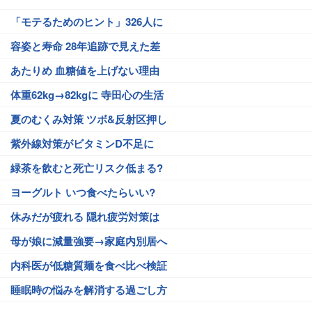
「モテるためのヒント」326人に
容姿と寿命 28年追跡で見えた差
あたりめ 血糖値を上げない理由
体重62kg→82kgに 寺田心の生活
夏のむくみ対策 ツボ&反射区押し
紫外線対策がビタミンD不足に
緑茶を飲むと死亡リスク低まる?
ヨーグルト いつ食べたらいい?
休みだが疲れる 隠れ疲労対策は
母が娘に減量強要→家庭内別居へ
内科医が低糖質麺を食べ比べ検証
睡眠時の悩みを解消する過ごし方