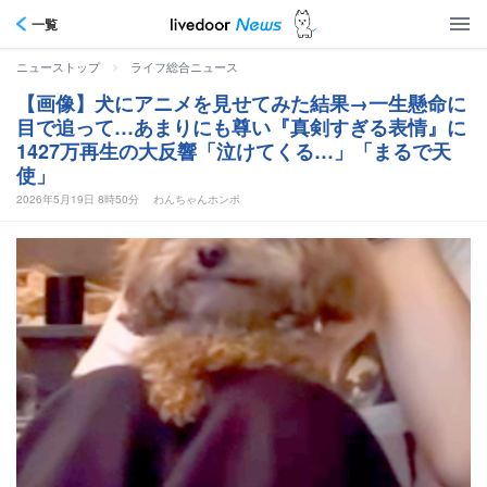
一覧
>
ニューストップ
ライフ総合ニュース
【画像】犬にアニメを見せてみた結果→一生懸命に
目で追って…あまりにも尊い『真剣すぎる表情』に
1427万再生の大反響「泣けてくる…」「まるで天
使」
2026年5月19日 8時50分
わんちゃんホンポ