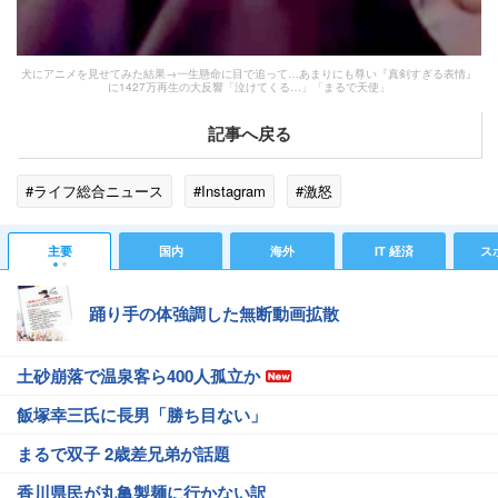
犬にアニメを見せてみた結果→一生懸命に目で追って…あまりにも尊い『真剣すぎる表情』
に1427万再生の大反響「泣けてくる…」「まるで天使」
記事へ戻る
#ライフ総合ニュース
#Instagram
#激怒
主要
国内
海外
IT 経済
ス
踊り手の体強調した無断動画拡散
土砂崩落で温泉客ら400人孤立か
飯塚幸三氏に長男「勝ち目ない」
まるで双子 2歳差兄弟が話題
香川県民が丸亀製麺に行かない訳