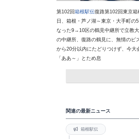
第102回
箱根駅伝
復路第102回東京
日、箱根・芦ノ湖～東京・大手町の5
なった9→10区の鶴見中継所で立教
の中継所、復路の鶴見に、無情のピ
から20分以内にたどりつけず、今大
「ああ～」とため息
関連の最新ニュース
箱根駅伝