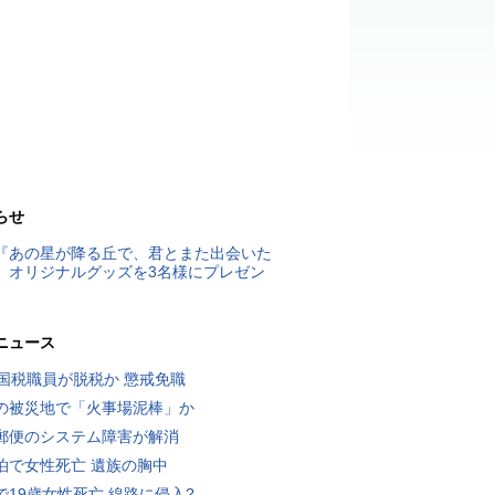
らせ
『あの星が降る丘で、君とまた出会いた
』オリジナルグッズを3名様にプレゼン
ニュース
歳国税職員が脱税か 懲戒免職
の被災地で「火事場泥棒」か
郵便のシステム障害が解消
泊で女性死亡 遺族の胸中
で19歳女性死亡 線路に侵入?