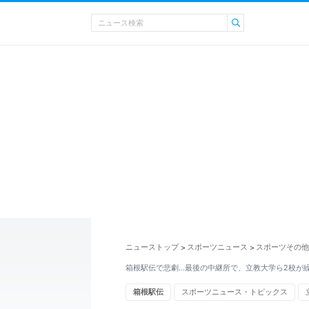
ニューストップ
スポーツニュース
スポーツその他
>
>
箱根駅伝で悲劇…最後の中継所で、立教大学ら2校が
箱根駅伝
スポーツニュース・トピックス