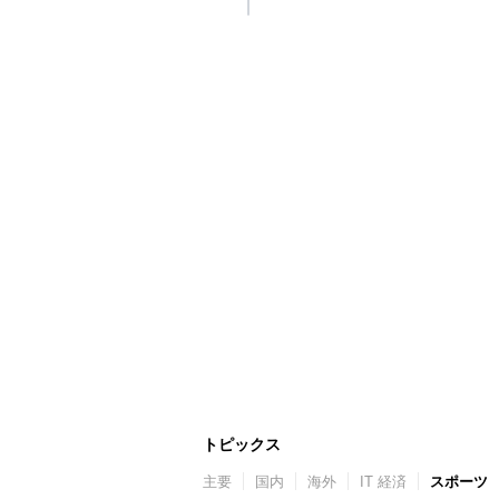
トピックス
主要
国内
海外
IT 経済
スポーツ