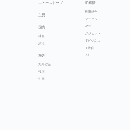
ニューストップ
IT 経済
経済総合
主要
マーケット
Web
国内
ガジェット
社会
ITビジネス
政治
IT総合
海外
PR
海外総合
韓国
中国