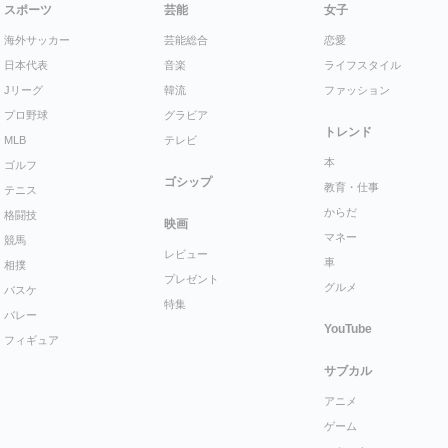
スポーツ
芸能
女子
海外サッカー
芸能総合
恋愛
日本代表
音楽
ライフスタイル
Jリーグ
韓流
ファッション
プロ野球
グラビア
トレンド
MLB
テレビ
本
ゴルフ
ゴシップ
教育・仕事
テニス
からだ
格闘技
映画
マネー
競馬
レビュー
車
相撲
プレゼント
グルメ
バスケ
特集
バレー
YouTube
フィギュア
サブカル
アニメ
ゲーム