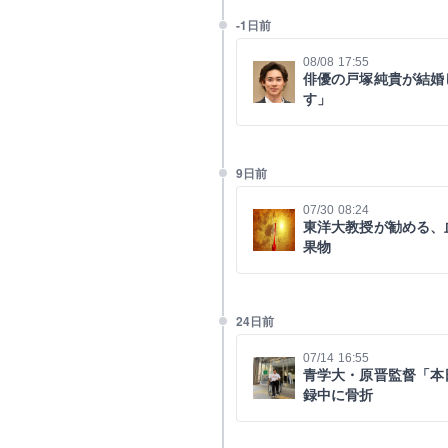
-1日前
08/08 17:55
俳優の戸塚純貴が結婚
す」
9日前
07/30 08:24
東洋大教授が勧める、
果物
24日前
07/14 16:55
青学大・原晋監督「本
録中に骨折