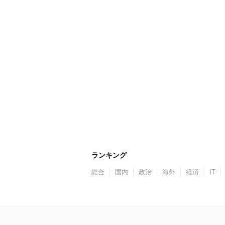
ランキング
総合
国内
政治
海外
経済
IT