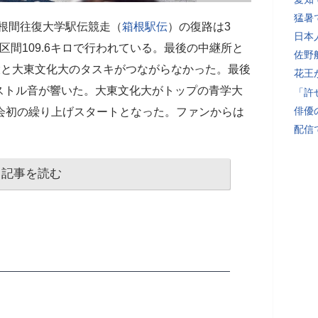
猛暑
箱根間往復大学駅伝競走（
箱根駅伝
）の復路は3
日本
区間109.6キロで行われている。最後の中継所と
佐野
大と大東文化大のタスキがつながらなかった。最後
花王
ストル音が響いた。大東文化大がトップの青学大
「許
俳優
会初の繰り上げスタートとなった。ファンからは
配信
記事を読む