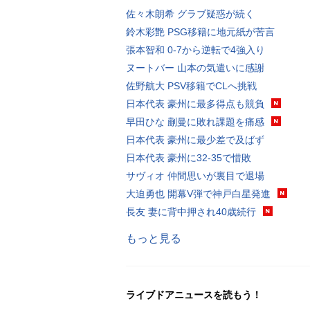
佐々木朗希 グラブ疑惑が続く
鈴木彩艶 PSG移籍に地元紙が苦言
張本智和 0-7から逆転で4強入り
ヌートバー 山本の気遣いに感謝
佐野航大 PSV移籍でCLへ挑戦
日本代表 豪州に最多得点も競負
早田ひな 蒯曼に敗れ課題を痛感
日本代表 豪州に最少差で及ばず
日本代表 豪州に32-35で惜敗
サヴィオ 仲間思いが裏目で退場
大迫勇也 開幕V弾で神戸白星発進
長友 妻に背中押され40歳続行
もっと見る
ライブドアニュースを読もう！