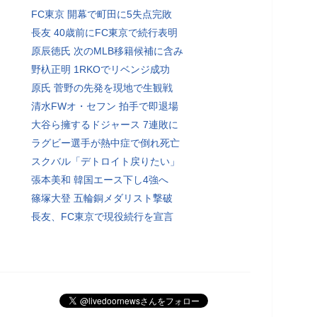
FC東京 開幕で町田に5失点完敗
長友 40歳前にFC東京で続行表明
原辰徳氏 次のMLB移籍候補に含み
野杁正明 1RKOでリベンジ成功
原氏 菅野の先発を現地で生観戦
清水FWオ・セフン 拍手で即退場
大谷ら擁するドジャース 7連敗に
ラグビー選手が熱中症で倒れ死亡
スクバル「デトロイト戻りたい」
張本美和 韓国エース下し4強へ
篠塚大登 五輪銅メダリスト撃破
長友、FC東京で現役続行を宣言