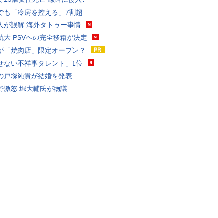
でも「冷房を控える」7割超
人が誤解 海外タトゥー事情
航大 PSVへの完全移籍が決定
が「焼肉店」限定オープン？
せない不祥事タレント」1位
の戸塚純貴が結婚を発表
で激怒 堀大輔氏が物議