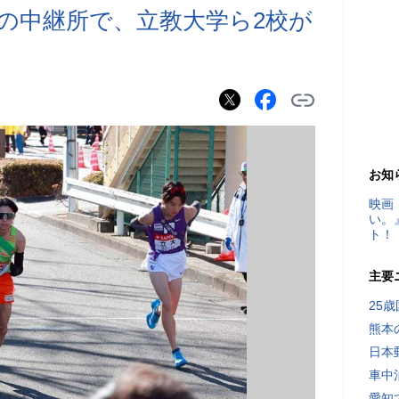
の中継所で、立教大学ら2校が
お知
映画
い。
ト！
主要
25
熊本
日本
車中
愛知