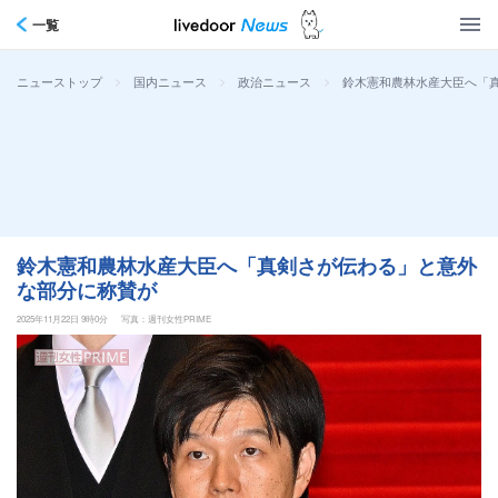
一覧
>
>
>
鈴木憲和農林水産大臣へ「
ニューストップ
国内ニュース
政治ニュース
鈴木憲和農林水産大臣へ「真剣さが伝わる」と意外
な部分に称賛が
2025年11月22日 9時0分
写真：週刊女性PRIME