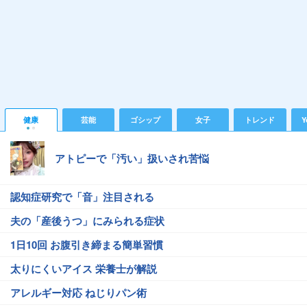
健康
芸能
ゴシップ
女子
トレンド
Y
アトピーで「汚い」扱いされ苦悩
認知症研究で「音」注目される
夫の「産後うつ」にみられる症状
1日10回 お腹引き締まる簡単習慣
太りにくいアイス 栄養士が解説
アレルギー対応 ねじりパン術