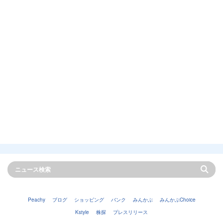
Peachy
ブログ
ショッピング
バンク
みんかぶ
みんかぶChoice
Kstyle
株探
プレスリリース