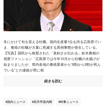
冬にかけて旬を迎える牡蠣。国内生産量1位を誇る広島県でい
ま、養殖の牡蠣が大量に死滅する異例事態が発生している。
【写真】国民から称賛された「真剣さが伝わる」鈴木農相の
視察ファッション「広島県では今年10月から牡蠣の水揚げが
始まりましたが、県内各地の養殖業者から“8割から9割が死ん
でいる”との連絡が県に相
続きを読む
#国内ニュース
#高市早苗内閣
#時事ニュース