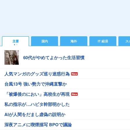
主要
国内
海外
IT 経済
ス
60代がやめてよかった生活習慣
人気マンガのグッズ巡り迷惑行為
台風13号 強い勢力で沖縄直撃か
「被爆後のにおい」高校生が再現
私の指示が…ハビタ幹部明かした
AIが人間をだまし虚偽の説明か
深夜アニメに喫煙描写 BPOで議論