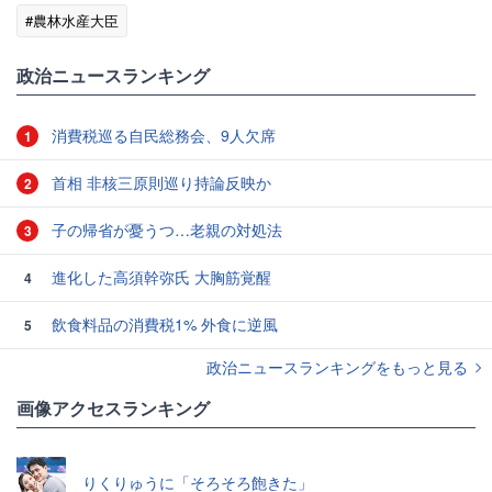
#農林水産大臣
政治ニュースランキング
消費税巡る自民総務会、9人欠席
1
首相 非核三原則巡り持論反映か
2
子の帰省が憂うつ…老親の対処法
3
進化した高須幹弥氏 大胸筋覚醒
4
飲食料品の消費税1% 外食に逆風
5
政治ニュースランキングをもっと見る
画像アクセスランキング
りくりゅうに「そろそろ飽きた」