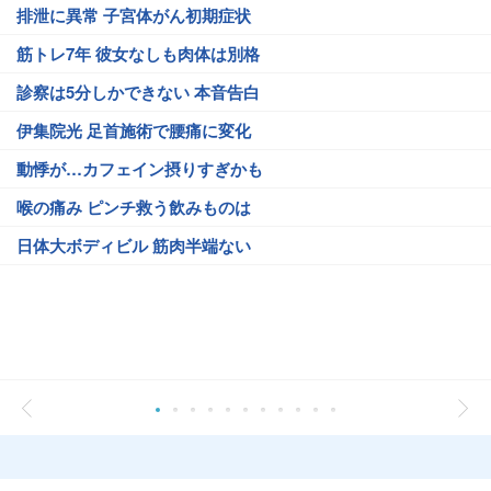
排泄に異常 子宮体がん初期症状
筋トレ7年 彼女なしも肉体は別格
診察は5分しかできない 本音告白
伊集院光 足首施術で腰痛に変化
動悸が…カフェイン摂りすぎかも
喉の痛み ピンチ救う飲みものは
日体大ボディビル 筋肉半端ない