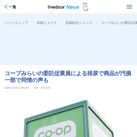
一覧
>
>
>
コープみらいの委託従
ニューストップ
芸能ニュース
芸能総合ニュース
コープみらいの委託従業員による排尿で商品が汚損
一部で同情の声も
2026年5月8日 18時35分
写真：女性自身