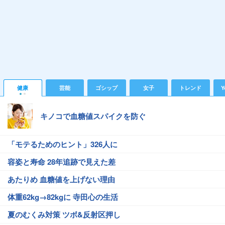
健康
芸能
ゴシップ
女子
トレンド
Y
キノコで血糖値スパイクを防ぐ
「モテるためのヒント」326人に
容姿と寿命 28年追跡で見えた差
あたりめ 血糖値を上げない理由
体重62kg→82kgに 寺田心の生活
夏のむくみ対策 ツボ&反射区押し