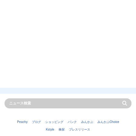
Peachy
ブログ
ショッピング
バンク
みんかぶ
みんかぶChoice
Kstyle
株探
プレスリリース