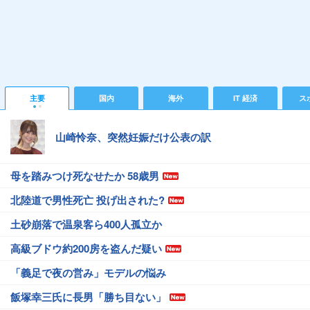
主要
国内
海外
IT 経済
ス
山崎怜奈、突然妊娠だけ公表の訳
母を踏みつけ死なせたか 58歳男
北陸道で男性死亡 投げ出された?
土砂崩落で温泉客ら400人孤立か
高級ブドウ約200房を盗んだ疑い
「義足で夜の営み」モデルの悩み
飯塚幸三氏に長男「勝ち目ない」