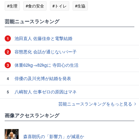
#生理
#食の安全
#トイレ
#生協
芸能ニュースランキング
池田直人 佐藤佳奈と電撃結婚
1
容態悪化 会話が通じないパー子
2
体重62kg→82kgに 寺田心の生活
3
俳優の及川光博が結婚を発表
4
八嶋智人 仕事ゼロの原因はマネ
5
芸能ニュースランキングをもっと見る
画像アクセスランキング
森喜朗氏の「影響力」が減退か