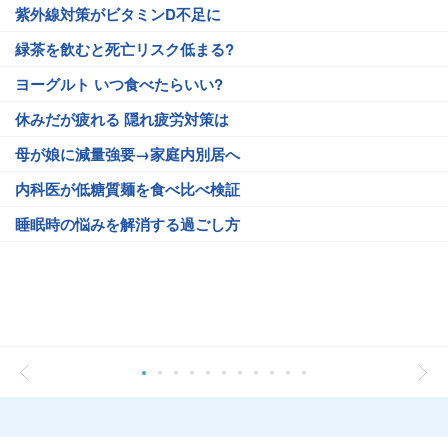
紫外線対策がビタミンD不足に
緑茶を飲むと死亡リスク低まる?
ヨーグルト いつ食べたらいい?
休みだが疲れる 隠れ疲労対策は
母が娘に減量強要→家庭内別居へ
内科医が低糖質麺を食べ比べ検証
睡眠時の悩みを解消する過ごし方