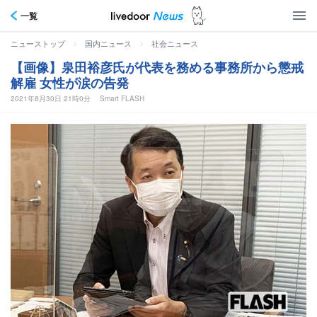
一覧
>
>
ニューストップ
国内ニュース
社会ニュース
【画像】泉田裕彦氏が代表を務める事務所から懲戒
解雇 女性が涙の告発
2021年8月30日 21時0分
Smart FLASH