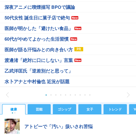
深夜アニメに喫煙描写 BPOで議論
50代女性 誕生日に菓子店で絶句
医師が明かした「避けたい食品」
60代がやめてよかった生活習慣
医師が語る汗悩みとの向き合い方
渡邊渚「絶対に口にしない」言葉
乙武洋匡氏「逆差別だと思って」
水卜アナと中村倫也 近況が話題
健康
芸能
ゴシップ
女子
トレンド
Y
アトピーで「汚い」扱いされ苦悩