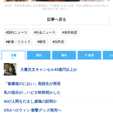
自民党・泉田裕彦代議士 女性事務員が “不当解雇” を涙で告発「先生は事務所のお金が消えた
責任を私に押し付け…」
記事へ戻る
#国内ニュース
#社会ニュース
#泉田裕彦
#解雇・リストラ
#横領
#自民党
主要
国内
海外
IT 経済
ス
大量注文キャンセル43億円以上か
「被爆後のにおい」高校生が再現
私の指示が…ハビタ幹部明かした
AIが人間をだまし虚偽の説明か
USJハロウィン 衝撃グッズ発売へ