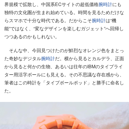
界規模で拡散し、中国系ECサイトの超低価格
腕時計
にも
独特の文化圏が生まれ始めている。時間を見るためだけな
らスマホで十分な時代である。だからこそ
腕時計
は“機
能”ではなく、“変なデザインを楽しむガジェット”へ回帰し
つつあるのかもしれない。
そんな中、今回見つけたのが鮮烈なオレンジ色をまとっ
た奇妙なデジタル
腕時計
だ。横から見るとカルデラ、正面
から見ると何かの生物、あるいは往年のIBMのタイプライ
ター用活字ボールにも見える。その不思議な存在感から、
筆者はこの時計を「タイプボールポッド」と勝手に命名し
た。