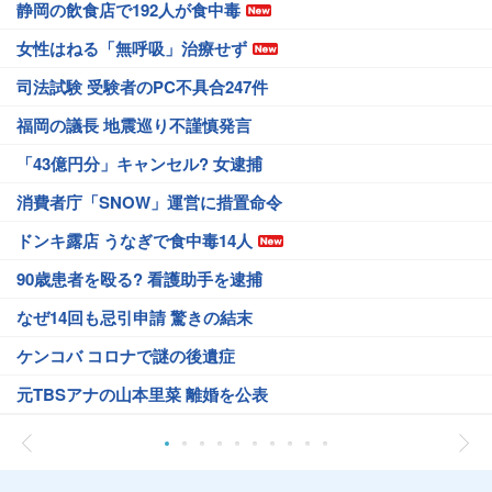
静岡の飲食店で192人が食中毒
女性はねる「無呼吸」治療せず
司法試験 受験者のPC不具合247件
福岡の議長 地震巡り不謹慎発言
「43億円分」キャンセル? 女逮捕
消費者庁「SNOW」運営に措置命令
ドンキ露店 うなぎで食中毒14人
90歳患者を殴る? 看護助手を逮捕
なぜ14回も忌引申請 驚きの結末
ケンコバ コロナで謎の後遺症
元TBSアナの山本里菜 離婚を公表