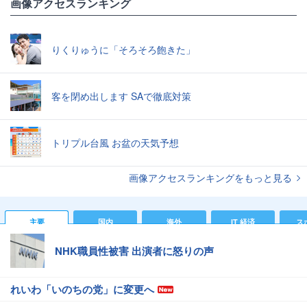
画像アクセスランキング
りくりゅうに「そろそろ飽きた」
客を閉め出します SAで徹底対策
トリプル台風 お盆の天気予想
画像アクセスランキングをもっと見る
主要
国内
海外
IT 経済
ス
NHK職員性被害 出演者に怒りの声
れいわ「いのちの党」に変更へ