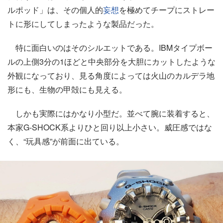
ルポッド」は、その個人的
妄想
を極めてチープにストレー
トに形にしてしまったような製品だった。
特に面白いのはそのシルエットである。IBMタイプボー
ルの上側3分の1ほどと中央部分を大胆にカットしたような
外観になっており、見る角度によっては火山のカルデラ地
形にも、生物の甲殻にも見える。
しかも実際にはかなり小型だ。並べて腕に装着すると、
本家G-SHOCK系よりひと回り以上小さい。威圧感ではな
く、“玩具感”が前面に出ている。