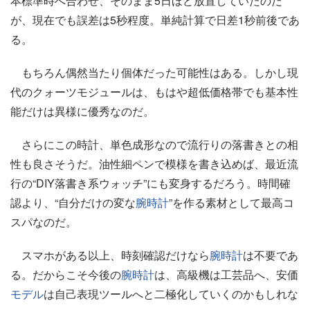
本標準時へ合わせ、そのまま5日ほど放置していたのだ
が、現在でも誤差は5秒程度。単純計算で日差1秒前後であ
る。
もちろん偶然当たり個体だった可能性はある。しかし現
代のクォーツモジュールは、もはや超低価格帯でも基本性
能だけは異様に優秀なのだ。
さらにこの時計、単色成形なので流行りの落書きとの相
性も良さそうだ。油性細ペンで模様を書き込めば、最近流
行の“DIY落書き系ウォッチ”にも変身するだろう。時間確
認より、“自分だけの変な
腕時計
”を作る素材として最高コ
スパなのだ。
スマホがある以上、時刻確認だけなら
腕時計
は不要であ
る。だからこそ今後の
腕時計
は、高級機は工芸品へ、安価
モデル
は自己表現ツールへと二極化していくのかもしれな