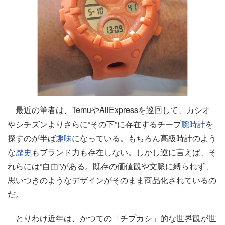
最近の筆者は、TemuやAliExpressを巡回して、カシオ
やシチズンよりさらに“その下”に存在するチープ
腕時計
を
探すのが半ば
趣味
になっている。もちろん高級時計のよう
な
歴史
もブランド力も存在しない。しかし逆に言えば、そ
れらには“自由”がある。既存の価値観や文脈に縛られず、
思いつきのようなデザインがそのまま商品化されているの
だ。
とりわけ近年は、かつての「チプカシ」的な世界観が世