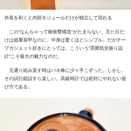
外装を剥くと内部モジュールだけが独立して現れる
この“なんちゃって耐衝撃構造”がたまらない。
見た目
だ
けは超重装甲なのに、中身は驚くほどシンプル。だがチー
プガジェット好きにとっては、こういう“雰囲気全振り設
計”こそ最大の魅力なのだ。
元通り組み直す時はバネ棒に少々手こずった。しかし、
その試行錯誤すら楽しい。高級時計では絶対にやれない遊
び方である。