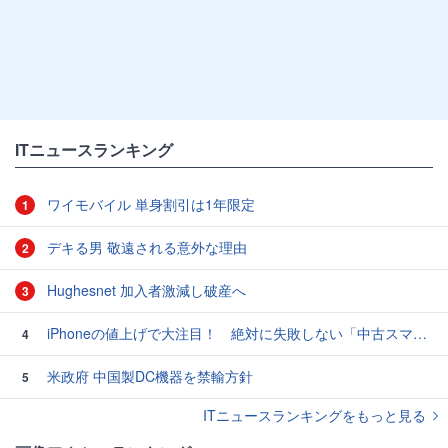
ITニュースランキング
ワイモバイル 単身割引は1年限定
1
デキる男 敬遠される意外な理由
2
Hughesnet 加入者激減し破産へ
3
iPhoneの値上げで大注目！ 絶対に失敗しない「中古スマホ」の売り方＆買い方
4
米政府 中国製DC機器を禁輸方針
5
ITニュースランキングをもっと見る