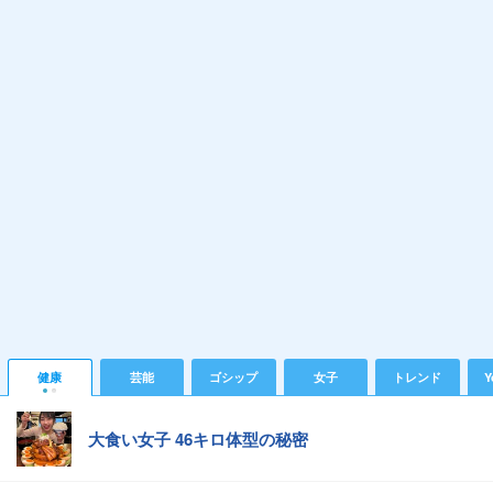
健康
芸能
ゴシップ
女子
トレンド
Y
大食い女子 46キロ体型の秘密