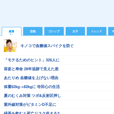
健康
芸能
ゴシップ
女子
トレンド
Y
キノコで血糖値スパイクを防ぐ
「モテるためのヒント」326人に
容姿と寿命 28年追跡で見えた差
あたりめ 血糖値を上げない理由
体重62kg→82kgに 寺田心の生活
夏のむくみ対策 ツボ&反射区押し
紫外線対策がビタミンD不足に
緑茶を飲むと死亡リスク低まる?