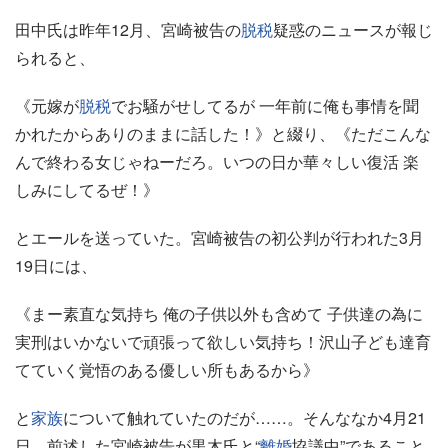
田中氏は昨年12月、宮崎被告の
脱税
疑惑のニュースが報じ
られると、
《元嫁が
脱税
でお騒がせしてるが 一年前に俺も事情を聞
かれたからありのままに話した！》と綴り、《ただこんな
んで終わる女じゃねーだろ。いつの日か華々しい復活 楽
しみにしてるぜ！》
とエールを送っていた。宮崎被告の初公判が行われた3月
19日には、
《まー素直な気持ち 俺の子供以外も含めて 子供達の為に
実刑はいかないで頑張って欲しい気持ち！沢山子ども達育
てていく覚悟のある優しい所もあるから》
と
家族
について触れていたのだが……。そんななか4月21
日、前述した宮崎被告が黒木氏と“
離婚
協議中”であること