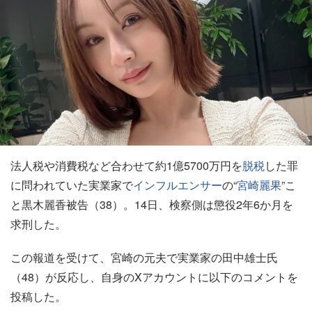
法人税や消費税など合わせて約1億5700万円を
脱税
した罪
に問われていた実業家で
インフルエンサー
の“
宮崎麗果
”こ
と黒木麗香被告（38）。14日、検察側は懲役2年6か月を
求刑した。
この報道を受けて、宮崎の元夫で実業家の田中雄士氏
（48）が反応し、自身のXアカウントに以下のコメントを
投稿した。