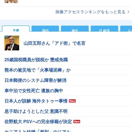
画像アクセスランキングをもっと見る
主要
国内
海外
IT 経済
ス
山田五郎さん「アド街」で名言
25歳国税職員が脱税か 懲戒免職
熊本の被災地で「火事場泥棒」か
日本郵便のシステム障害が解消
車中泊で女性死亡 遺族の胸中
日本人が誤解 海外タトゥー事情
息子助けようとした父 意識不明
佐野航大 PSVへの完全移籍が決定
ケニア人と結婚「差別」のリアル