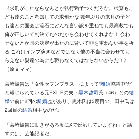
《求刑がこれならなんとか執行猶予つくだろな。検察もこ
ども達のこと考慮しての求刑かな 数年ぶりの来月の子ど
も達との面会は流石にどんな言い訳を重ねても最高裁でも
俺が正しいて判決でたのだから会わせてくれよな！ 会わ
せないとか国の決定が出たのに背いて罪を重ねない事を祈
る これはインプ稼ぎなどではなく他の不当に会わせても
らえない親達の為にも戦わなくてはならないからだ！》
（原文ママ）
宮崎被告は「女性セブンプラス」によって“
離婚
協議中”だ
と報じられている元EXILEの夫・
黒木啓司
氏（46）との
結
婚
の前に2回の
離婚
歴があり、黒木氏は3度目の、田中氏は
2回目の
結婚
相手なのだ。
「宮崎被告に動きがある度にXで反応していますね」と話
すのは、芸能記者だ。