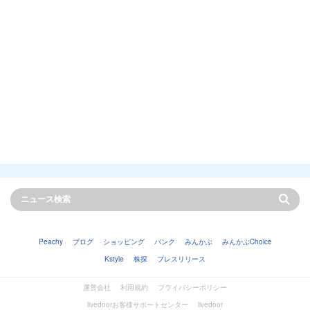
Peachy
ブログ
ショッピング
バンク
みんかぶ
みんかぶChoice
Kstyle
株探
プレスリリース
運営会社
利用規約
プライバシーポリシー
livedoorお客様サポートセンター
livedoor