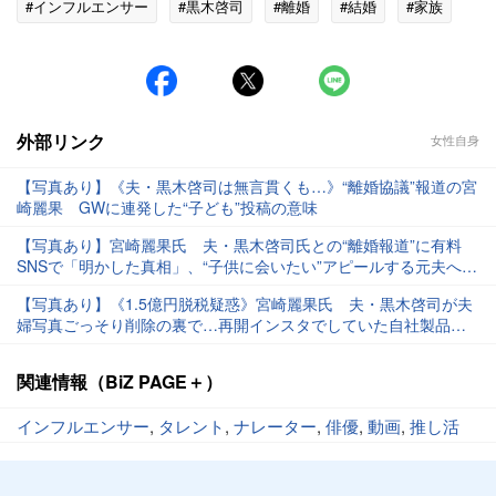
#インフルエンサー
#黒木啓司
#離婚
#結婚
#家族
#脱税
#ゴシップ
外部リンク
女性自身
【写真あり】《夫・黒木啓司は無言貫くも…》“離婚協議”報道の宮
崎麗果 GWに連発した“子ども”投稿の意味
【写真あり】宮崎麗果氏 夫・黒木啓司氏との“離婚報道”に有料
SNSで「明かした真相」、“子供に会いたい”アピールする元夫への
不満も
【写真あり】《1.5億円脱税疑惑》宮崎麗果氏 夫・黒木啓司が夫
婦写真ごっそり削除の裏で…再開インスタでしていた自社製品を
大量宣伝の“営業活動”
関連情報（BiZ PAGE＋）
インフルエンサー
,
タレント
,
ナレーター
,
俳優
,
動画
,
推し活