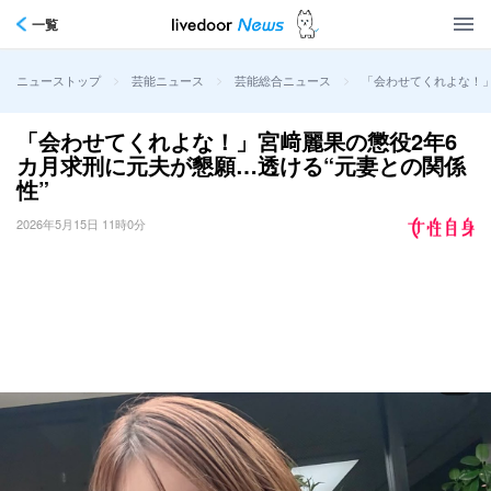
一覧
>
>
>
「会わせてくれよな！」
ニューストップ
芸能ニュース
芸能総合ニュース
「会わせてくれよな！」宮﨑麗果の懲役2年6
カ月求刑に元夫が懇願…透ける“元妻との関係
性”
2026年5月15日 11時0分