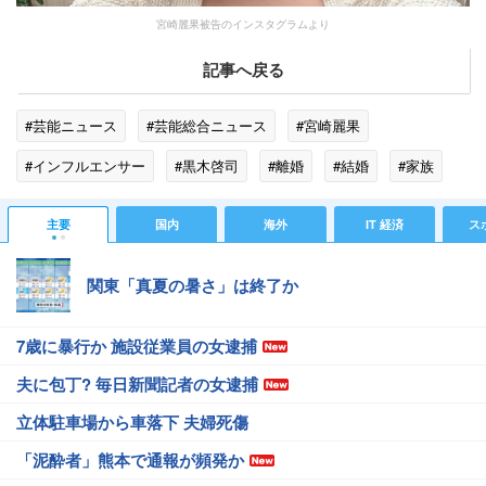
宮崎麗果被告のインスタグラムより
記事へ戻る
#芸能ニュース
#芸能総合ニュース
#宮崎麗果
#インフルエンサー
#黒木啓司
#離婚
#結婚
#家族
#脱税
#ゴシップ
主要
国内
海外
IT 経済
ス
関東「真夏の暑さ」は終了か
7歳に暴行か 施設従業員の女逮捕
夫に包丁? 毎日新聞記者の女逮捕
立体駐車場から車落下 夫婦死傷
「泥酔者」熊本で通報が頻発か