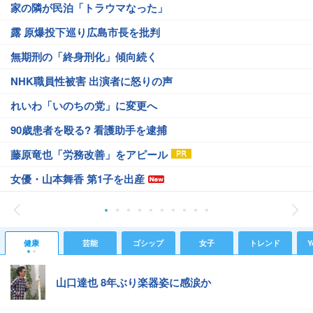
家の隣が民泊「トラウマなった」
露 原爆投下巡り広島市長を批判
無期刑の「終身刑化」傾向続く
NHK職員性被害 出演者に怒りの声
れいわ「いのちの党」に変更へ
90歳患者を殴る? 看護助手を逮捕
藤原竜也「労務改善」をアピール
女優・山本舞香 第1子を出産
健康
芸能
ゴシップ
女子
トレンド
Y
山口達也 8年ぶり楽器姿に感涙か