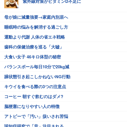
紫外線対策がビタミンD不足に
母が娘に減量強要→家庭内別居へ
睡眠時の悩みを解消する過ごし方
運動より代謝 人体の省エネ戦略
歯科の保健治療を巡る「大嘘」
大食い女子 46キロ体型の秘密
バランスボール毎日10分で20kg減
躁状態引き起こしかねないNG行動
キウイを食べる際の3つの注意点
コーヒー 朝すぐ飲むのはダメ?
脳梗塞になりやすい人の特徴
アトピーで「汚い」扱いされ苦悩
認知症研究で「音」注目される