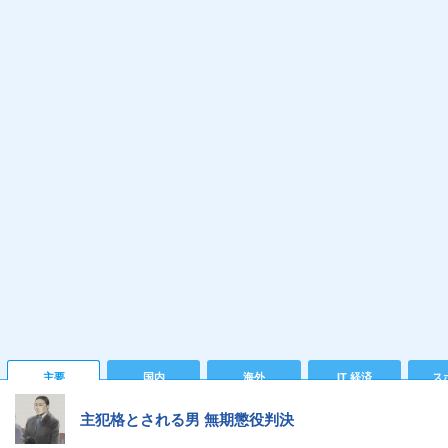
主要
国内
海外
IT 経済
ス
主犯格とされる男 無期懲役判決