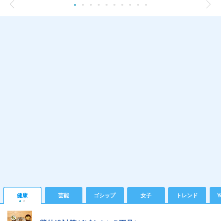
健康
芸能
ゴシップ
女子
トレンド
Y