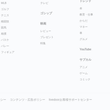
トレンド
MLB
テレビ
本
ゴルフ
ゴシップ
教育・仕事
テニス
からだ
格闘技
映画
マネー
競馬
レビュー
車
相撲
プレゼント
グルメ
バスケ
特集
バレー
YouTube
フィギュア
サブカル
アニメ
ゲーム
コミック
リシー
コンテンツ・広告ポリシー
livedoorお客様サポートセンター