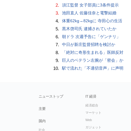
2.
須江監督 女子部員に3条件提示
3.
池田直人 佐藤佳奈と電撃結婚
4.
体重62kg→82kgに 寺田心の生活
5.
黒木啓司氏 逮捕されていたか
6.
朝ドラ 次週予告に「ゲンナリ」
7.
中日が新庄監督招聘を検討か
8.
「絶対に奇形生まれる」医師反対
9.
巨人のベテラン左腕が「密会」か
10.
駅で流れた「不適切音声」に声明
ニューストップ
IT 経済
経済総合
主要
マーケット
Web
国内
ガジェット
社会