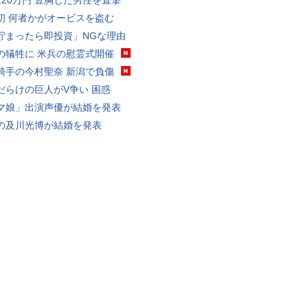
120万円 豊胸した男性を直撃
初 何者かがオービスを盗む
貯まったら即投資」NGな理由
の犠牲に 米兵の慰霊式開催
騎手の今村聖奈 新潟で負傷
だらけの巨人がV争い 困惑
マ娘」出演声優が結婚を発表
の及川光博が結婚を発表