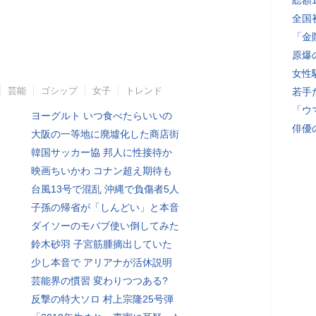
総額
全国
「金
原爆
女性
芸能
ゴシップ
女子
トレンド
若手
「ウ
ヨーグルト いつ食べたらいいの
俳優
大阪の一等地に廃墟化した商店街
韓国サッカー協 邦人に性接待か
映画ちいかわ コナン超え期待も
台風13号で混乱 沖縄で負傷者5人
子孫の帰省が「しんどい」と本音
ダイソーのモバブ使い倒してみた
鈴木砂羽 子宮筋腫摘出していた
少し本音で アリアナが活休説明
芸能界の慣習 変わりつつある?
反撃の特大ソロ 村上宗隆25号弾