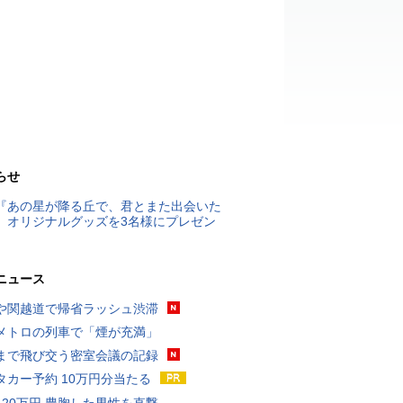
らせ
『あの星が降る丘で、君とまた出会いた
』オリジナルグッズを3名様にプレゼン
ニュース
や関越道で帰省ラッシュ渋滞
メトロの列車で「煙が充満」
まで飛び交う密室会議の記録
タカー予約 10万円分当たる