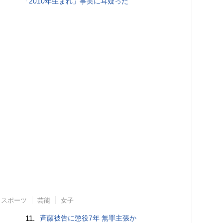
「2010年生まれ」事実に耳疑った
スポーツ
芸能
女子
11.
斉藤被告に懲役7年 無罪主張か