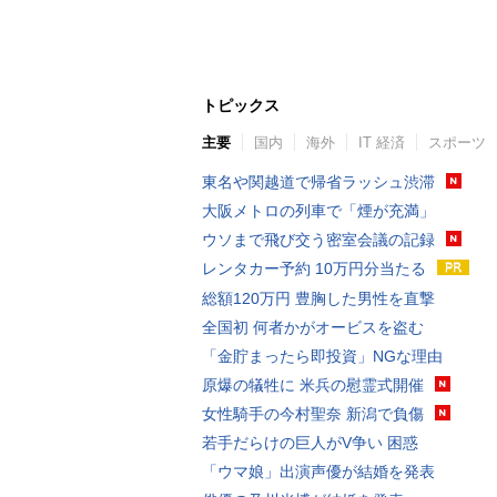
トピックス
主要
国内
海外
IT 経済
スポーツ
東名や関越道で帰省ラッシュ渋滞
大阪メトロの列車で「煙が充満」
ウソまで飛び交う密室会議の記録
レンタカー予約 10万円分当たる
総額120万円 豊胸した男性を直撃
全国初 何者かがオービスを盗む
「金貯まったら即投資」NGな理由
原爆の犠牲に 米兵の慰霊式開催
女性騎手の今村聖奈 新潟で負傷
若手だらけの巨人がV争い 困惑
「ウマ娘」出演声優が結婚を発表