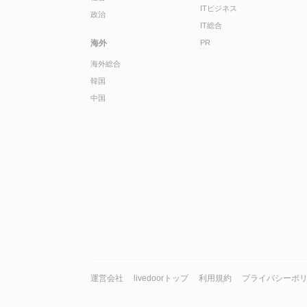
ITビジネス
政治
IT総合
海外
PR
海外総合
韓国
中国
運営会社
livedoorトップ
利用規約
プライバシーポ