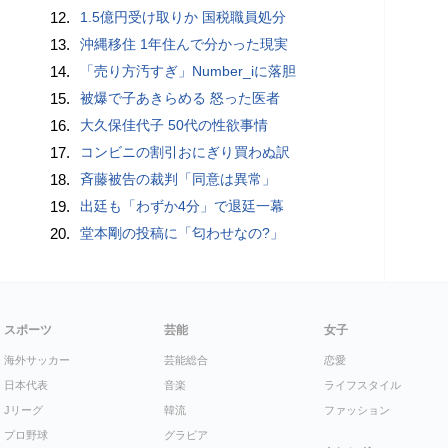
12.
1.5億円受け取りか 国税職員処分
13.
沖縄移住 1年住んで分かった現実
14.
「売り方汚すぎ」Number_iに落胆
15.
被爆で子あきらめる 怒った医者
16.
大久保佳代子 50代の性欲事情
17.
コンビニの割引おにぎり買わぬ訳
18.
斉藤被告の裁判「同意は異常」
19.
出廷も「わずか4分」で退廷一幕
20.
堂本剛の投稿に「匂わせなの?」
スポーツ
芸能
女子
海外サッカー
芸能総合
恋愛
日本代表
音楽
ライフスタイル
Jリーグ
韓流
ファッション
プロ野球
グラビア