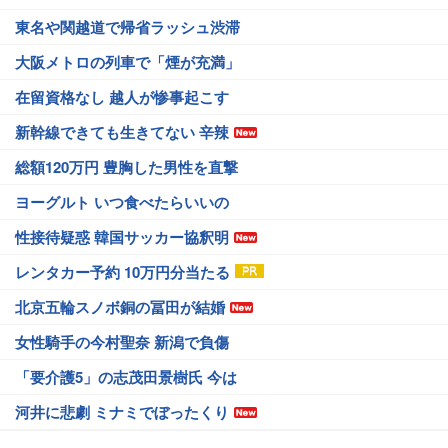
東名や関越道で帰省ラッシュ渋滞
大阪メトロの列車で「煙が充満」
在留資格なし 越人が惨事起こす
新幹線できても生きてない 辛辣
総額120万円 豊胸した男性を直撃
ヨーグルト いつ食べたらいいの
性接待疑惑 韓国サッカー協釈明
レンタカー予約 10万円分当たる
北京五輪スノボ銅の冨田が結婚
女性騎手の今村聖奈 新潟で負傷
「要介護5」の志茂田景樹氏 今は
河井に悲劇 ミナミでぼったくり