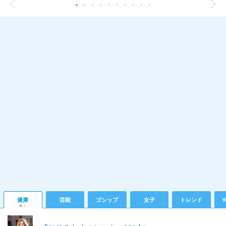
健康
芸能
ゴシップ
女子
トレンド
Y