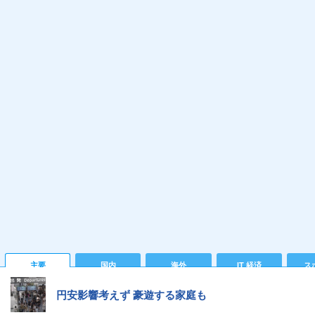
主要
国内
海外
IT 経済
ス
円安影響考えず 豪遊する家庭も