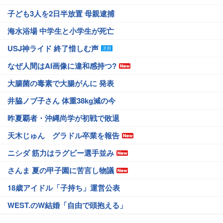
子ども3人を2日半放置 母親逮捕
海水浴場 中学生と小学生が死亡
USJ神ライド 終了惜しむ声
なぜ人間はAI画像に違和感持つ?
大腸菌の毒素で大腸がんに 発表
井脇ノブ子さん 体重38kg減の今
昨夏覇者・沖縄尚学が初戦で敗退
天木じゅん グラドル卒業を報告
ニシダ 筋力はラグビー選手並み
さんま 夏の甲子園に苦言し物議
18歳アイドル「子持ち」運営公表
WEST.のW結婚「自由で頭抱える」