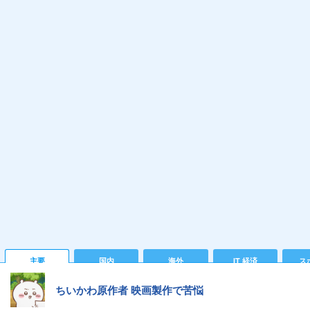
主要
国内
海外
IT 経済
ス
ちいかわ原作者 映画製作で苦悩