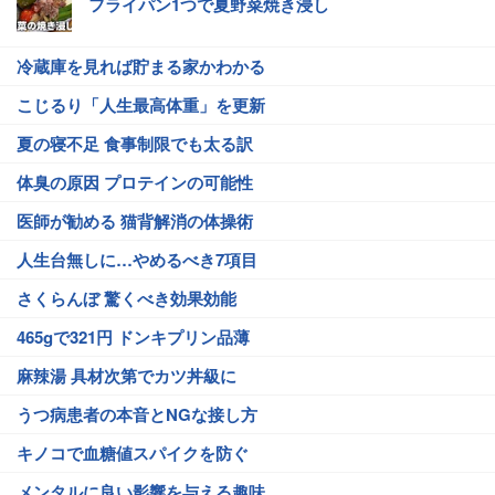
フライパン1つで夏野菜焼き浸し
冷蔵庫を見れば貯まる家かわかる
こじるり「人生最高体重」を更新
夏の寝不足 食事制限でも太る訳
体臭の原因 プロテインの可能性
医師が勧める 猫背解消の体操術
人生台無しに…やめるべき7項目
さくらんぼ 驚くべき効果効能
465gで321円 ドンキプリン品薄
麻辣湯 具材次第でカツ丼級に
うつ病患者の本音とNGな接し方
キノコで血糖値スパイクを防ぐ
メンタルに良い影響を与える趣味