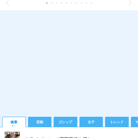
健康
芸能
ゴシップ
女子
トレンド
Y