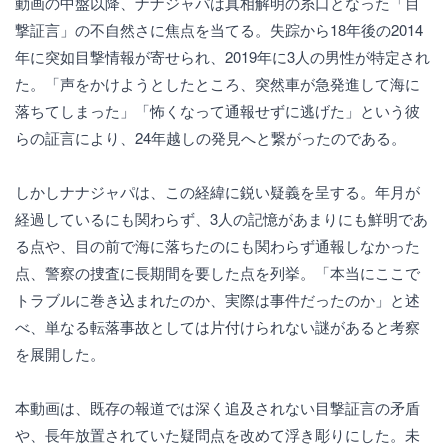
動画の中盤以降、ナナジャパは真相解明の糸口となった「目
撃証言」の不自然さに焦点を当てる。失踪から18年後の2014
年に突如目撃情報が寄せられ、2019年に3人の男性が特定され
た。「声をかけようとしたところ、突然車が急発進して海に
落ちてしまった」「怖くなって通報せずに逃げた」という彼
らの証言により、24年越しの発見へと繋がったのである。
しかしナナジャパは、この経緯に鋭い疑義を呈する。年月が
経過しているにも関わらず、3人の記憶があまりにも鮮明であ
る点や、目の前で海に落ちたのにも関わらず通報しなかった
点、警察の捜査に長期間を要した点を列挙。「本当にここで
トラブルに巻き込まれたのか、実際は事件だったのか」と述
べ、単なる転落事故としては片付けられない謎があると考察
を展開した。
本動画は、既存の報道では深く追及されない目撃証言の矛盾
や、長年放置されていた疑問点を改めて浮き彫りにした。未