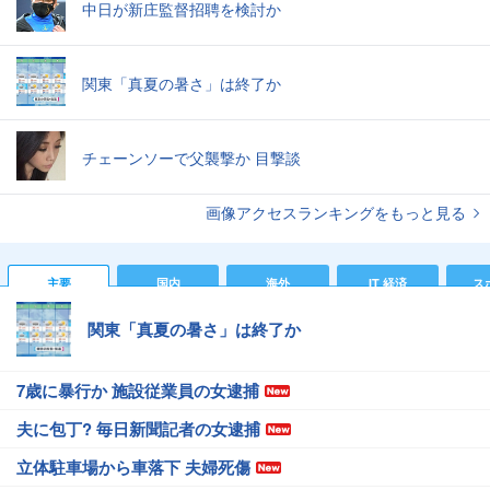
中日が新庄監督招聘を検討か
関東「真夏の暑さ」は終了か
チェーンソーで父襲撃か 目撃談
画像アクセスランキングをもっと見る
主要
国内
海外
IT 経済
ス
関東「真夏の暑さ」は終了か
7歳に暴行か 施設従業員の女逮捕
夫に包丁? 毎日新聞記者の女逮捕
立体駐車場から車落下 夫婦死傷