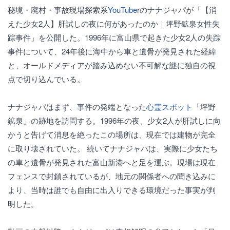
秘境・廃村・事故現場探索系
YouTube
rのナナジャパが「【消
えた少女2人】肝試しの夜に何があったのか｜坪野鉱泉女性失
踪事件」を公開した。1996年に富山県で起きた少女2人の失踪
事件について、24年後に海中から車と遺骨が発見された経緯
と、オールドメディアが踏み込めない不可解な謎に独自の視
点で切り込んでいる。
ナナジャパはまず、事件の発端となった
心霊スポット
「坪野
鉱泉」の跡地を訪問する。1996年の夜、少女2人が肝試しに向
かうと告げて消息を絶ったこの場所は、現在では建物が完全
に取り壊されていた。 続いてナナジャパは、実際に少女たち
の車と遺骨が発見された富山新港へと足を運ぶ。現場は現在
フェンスで封鎖されているが、地元の関係者への聞き込みに
より、当時は誰でも自由に出入りできる環境だった事実が判
明した。