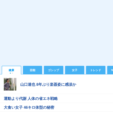
健康
芸能
ゴシップ
女子
トレンド
Y
山口達也 8年ぶり楽器姿に感涙か
運動より代謝 人体の省エネ戦略
大食い女子 46キロ体型の秘密