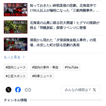
知っておきたい終戦直後の悲劇。北海道沖で
1700人以上が犠牲になった「三船殉難事件」と
は
北海道の山奥に眠る巨大廃墟！ヒグマの痕跡が
残る「羽幌炭砿」探索リベンジに密着
湖底から現れた「夕張保険金殺人事件」の現
場…水没した町が語る悲劇の真相
もっと見る
#国内ニュース
#国内の事件・事故
#YouTube
#心霊スポット
#時事ニュース
みんなの感想は？
チャンネル情報