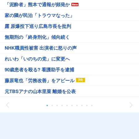
「泥酔者」熊本で通報が頻発か
家の隣が民泊「トラウマなった」
露 原爆投下巡り広島市長を批判
無期刑の「終身刑化」傾向続く
NHK職員性被害 出演者に怒りの声
れいわ「いのちの党」に変更へ
90歳患者を殴る? 看護助手を逮捕
藤原竜也「労務改善」をアピール
元TBSアナの山本里菜 離婚を公表