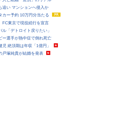
も追い マンションへ侵入か
タカー予約 10万円分当たる
、FC東京で現役続行を宣言
バル「デトロイト戻りたい」
ビー選手が熱中症で倒れ死亡
健児 絶頂期は年収「1億円」
の戸塚純貴が結婚を発表