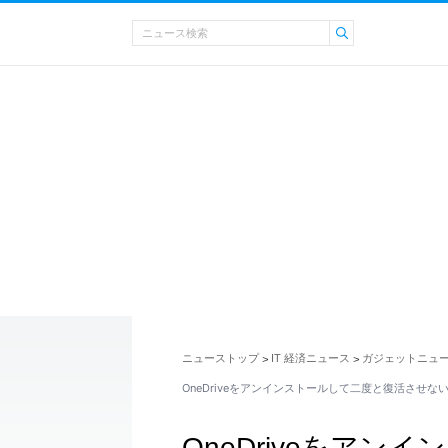
ニューストップ
IT 経済ニュース
ガジェットニュ
>
>
OneDriveをアンインストールして二度と復活させな
OneDriveをア