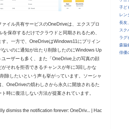
子ど
レン
長友
・ファイル共有サービスのOneDriveは、エクスプロ
スク
ァイルを保存するだけでクラウドと同期されるため、
ラグ
一方で、OneDriveはWindows11にプリイン
森脇
いのに通知が出たり削除したのにWindows Up
俳優
ユーザーも多く、また「OneDrive上の写真の顔
だがそれを拒否できるチャンスが年に3回しかな
Cから削除したいという声も挙がっています。ソーシャ
では、OneDriveの煩わしさから永久に開放されるた
ート時に復活しない方法が提案されています。
 dismiss the notification forever: OneDriv... | Hac