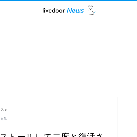
ース
>
い方法
ンインストールして二度と復活さ