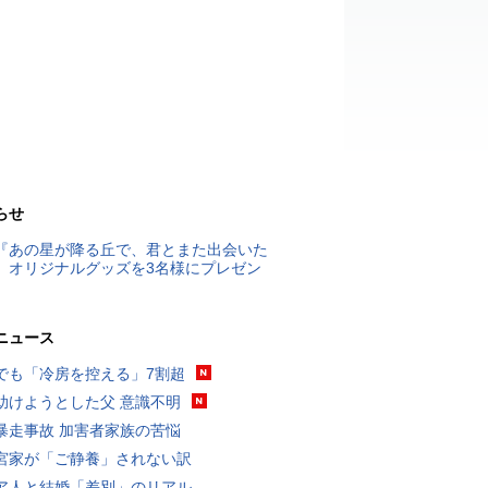
らせ
『あの星が降る丘で、君とまた出会いた
』オリジナルグッズを3名様にプレゼン
ニュース
でも「冷房を控える」7割超
助けようとした父 意識不明
暴走事故 加害者家族の苦悩
宮家が「ご静養」されない訳
ア人と結婚「差別」のリアル