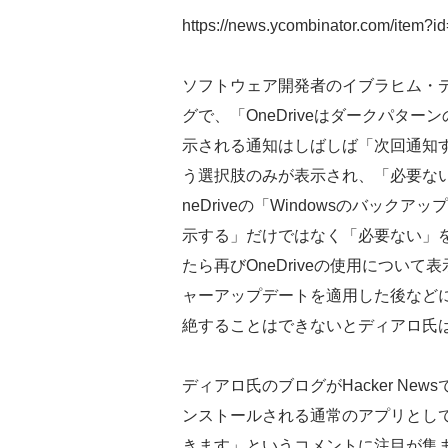
https://news.ycombinator.com/item?
ソフトウェア開発者のイブラヒム・デ
グで、「OneDriveはダークパターン
示される通知はしばしば「次回通知する
う選択肢のみが表示され、「必要な
neDriveの「Windowsのバッ
示する」だけではなく「必要ない」
たら再びOneDriveの使用につい
ャーアップデートを適用した後など
絶することはできないとディアロ氏
ディアロ氏のブログがHacker New
ンストールされる通常のアプリとし
きます」というコメントに注目が集