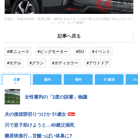
日産が「本格3列SUV」実車公開！ 精悍すぎるブラック顔で“車上泊”が可能!? めちゃカッコい
い「テラ」タイで披露！
記事へ戻る
#車ニュース
#ビッグモーター
#SU
#イベント
#モデル
#グラン
#ボディカラー
#アウトドア
#トランスミッション
#モニター
#LED
#インテリア
主要
国内
海外
IT 経済
ス
#BOSE
#中国
#UV
#インド
女性審判の「2度の誤審」物議
夫の後頭部切りつけか 51歳女
川で息子助けようと…40歳父溺死
糖尿病進行…甘酸っぱい体臭に?