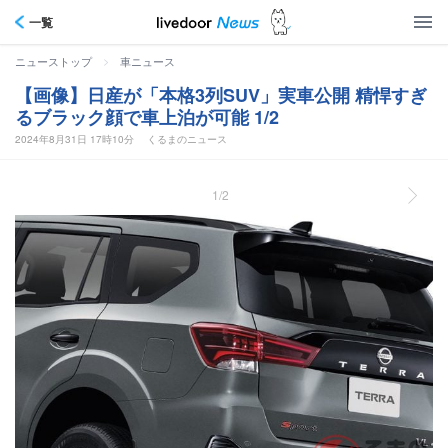
一覧
>
ニューストップ
車ニュース
【画像】日産が「本格3列SUV」実車公開 精悍すぎ
るブラック顔で車上泊が可能 1/2
2024年8月31日 17時10分
くるまのニュース
1/2