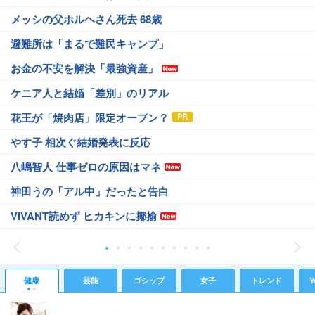
メッシの父ホルヘさん死去 68歳
避難所は「まるで難民キャンプ」
お金の不安を解決「最強資産」
ケニア人と結婚「差別」のリアル
花王が「焼肉店」限定オープン？
やす子 相次ぐ結婚発表に反応
八嶋智人 仕事ゼロの原因はマネ
神田うの「アル中」だったと告白
VIVANT読めず ヒカキンに揶揄
健康
芸能
ゴシップ
女子
トレンド
Y