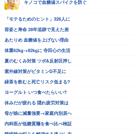
キノコで血糖値スパイクを防ぐ
「モテるためのヒント」326人に
容姿と寿命 28年追跡で見えた差
あたりめ 血糖値を上げない理由
体重62kg→82kgに 寺田心の生活
夏のむくみ対策 ツボ&反射区押し
紫外線対策がビタミンD不足に
緑茶を飲むと死亡リスク低まる?
ヨーグルト いつ食べたらいい?
休みだが疲れる 隠れ疲労対策は
母が娘に減量強要→家庭内別居へ
内科医が低糖質麺を食べ比べ検証