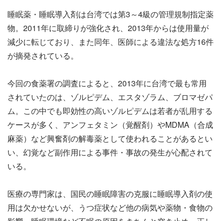
睡眠薬・睡眠導入剤は台湾では第3～4級の管理規制指定薬
物。2011年に取締りが強化され、2013年からは使用量が
減少に転じており、また同年、医師による違法な処方16件
が摘発されている。
今回の食薬署の調査によると、2013年に台湾で最も常用
されていたのは、ゾルピデム、エスタゾラム、ブロマゼパ
ム。この中でも即効性の高いゾルピデムは若者が乱用する
ケースが多く、アンフェタミン（覚醒剤）やMDMA（合成
麻薬）など興奮剤の解毒薬として使われることがあるとい
い、幻覚など副作用による事件・事故の発生が心配されて
いる。
医療の専門家は、国民の睡眠障害の克服に睡眠導入剤の使
用は欠かせないが、うつ症状など他の病気や薬物・食物の