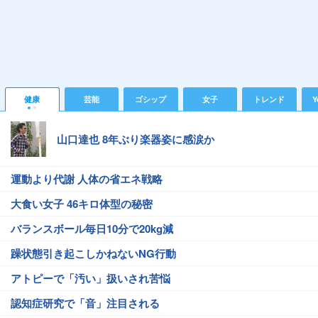
健康
芸能
ゴシップ
女子
トレンド
Y
山口達也 8年ぶり楽器姿に感涙か
運動より代謝 人体の省エネ戦略
大食い女子 46キロ体型の秘密
バランスボール毎日10分で20kg減
躁状態引き起こしかねないNG行動
アトピーで「汚い」扱いされ苦悩
認知症研究で「音」注目される