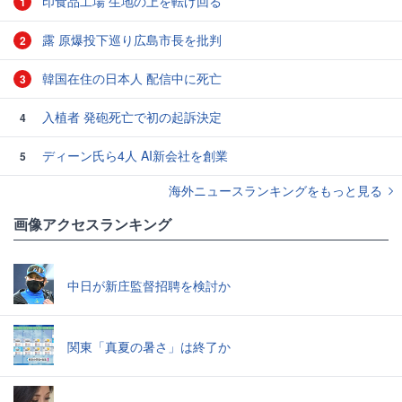
印食品工場 生地の上を転げ回る
1
露 原爆投下巡り広島市長を批判
2
韓国在住の日本人 配信中に死亡
3
入植者 発砲死亡で初の起訴決定
4
ディーン氏ら4人 AI新会社を創業
5
海外ニュースランキングをもっと見る
画像アクセスランキング
中日が新庄監督招聘を検討か
関東「真夏の暑さ」は終了か