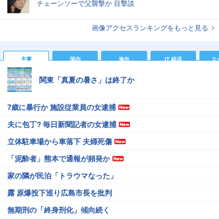
チェーンソーで父襲撃か 目撃談
画像アクセスランキングをもっと見る
主要
国内
海外
IT 経済
ス
関東「真夏の暑さ」は終了か
7歳に暴行か 施設従業員の女逮捕
夫に包丁? 毎日新聞記者の女逮捕
立体駐車場から車落下 夫婦死傷
「泥酔者」熊本で通報が頻発か
家の隣が民泊「トラウマなった」
露 原爆投下巡り広島市長を批判
無期刑の「終身刑化」傾向続く