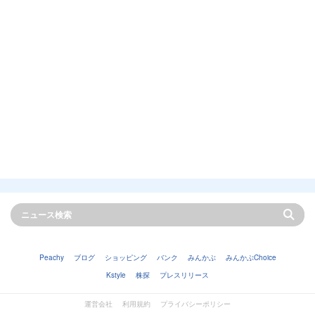
Peachy
ブログ
ショッピング
バンク
みんかぶ
みんかぶChoice
Kstyle
株探
プレスリリース
運営会社
利用規約
プライバシーポリシー