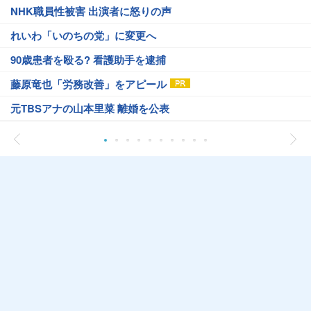
NHK職員性被害 出演者に怒りの声
れいわ「いのちの党」に変更へ
90歳患者を殴る? 看護助手を逮捕
藤原竜也「労務改善」をアピール
元TBSアナの山本里菜 離婚を公表