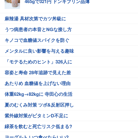
465gで321円 ドンキプリン品薄
麻辣湯 具材次第でカツ丼級に
うつ病患者の本音とNGな接し方
キノコで血糖値スパイクを防ぐ
メンタルに良い影響を与える趣味
「モテるためのヒント」326人に
容姿と寿命 28年追跡で見えた差
あたりめ 血糖値を上げない理由
体重62kg→82kgに 寺田心の生活
夏のむくみ対策 ツボ&反射区押し
紫外線対策がビタミンD不足に
緑茶を飲むと死亡リスク低まる?
ヨーグルト いつ食べたらいい?