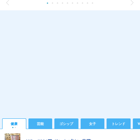
健康
芸能
ゴシップ
女子
トレンド
Y