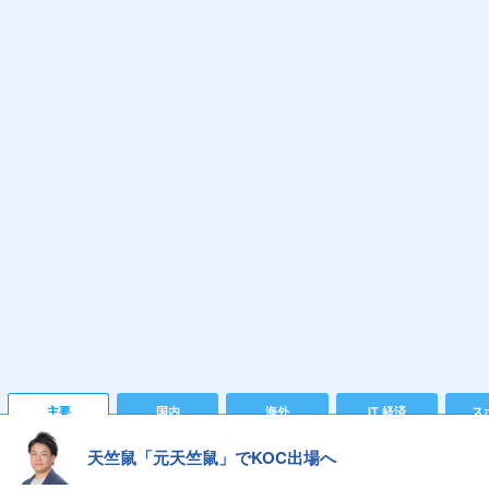
主要
国内
海外
IT 経済
ス
天竺鼠「元天竺鼠」でKOC出場へ