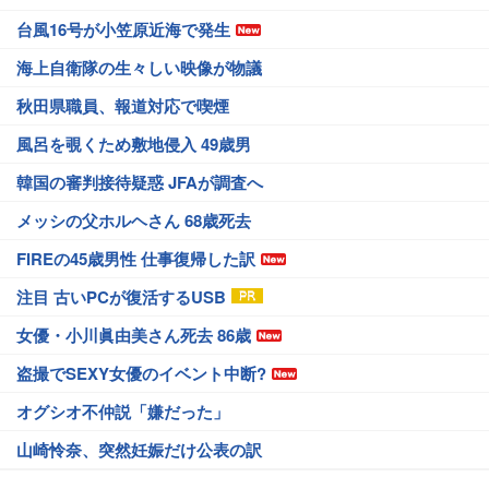
台風16号が小笠原近海で発生
海上自衛隊の生々しい映像が物議
秋田県職員、報道対応で喫煙
風呂を覗くため敷地侵入 49歳男
韓国の審判接待疑惑 JFAが調査へ
メッシの父ホルヘさん 68歳死去
FIREの45歳男性 仕事復帰した訳
注目 古いPCが復活するUSB
女優・小川眞由美さん死去 86歳
盗撮でSEXY女優のイベント中断?
オグシオ不仲説「嫌だった」
山崎怜奈、突然妊娠だけ公表の訳