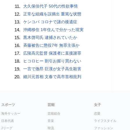
11.
大久保佳代子 50代の性欲事情
12.
正常な組織を誤摘出 重篤な状態
13.
ケンコバ コロナで謎の後遺症
14.
沖縄移住 1年住んで分かった現実
15.
黒木啓司氏 逮捕されていたか
16.
斉藤被告に懲役7年 無罪主張か
17.
広陵高元監督 保護者に直接謝罪
18.
ヒコロヒー 割引お握り買わない
19.
一言で激昂 巨漢が女子高生殺害
20.
細川元首相 文春で高市首相批判
スポーツ
芸能
女子
海外サッカー
芸能総合
恋愛
日本代表
音楽
ライフスタイル
Jリーグ
韓流
ファッション