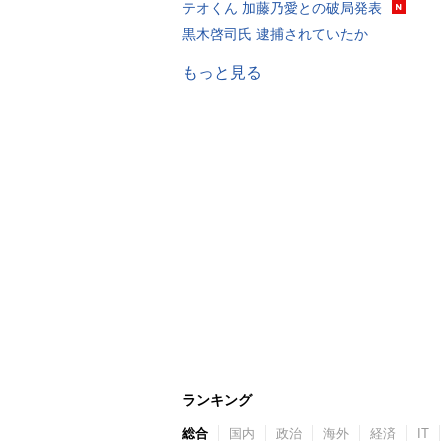
テオくん 加藤乃愛との破局発表
黒木啓司氏 逮捕されていたか
もっと見る
ランキング
総合
国内
政治
海外
経済
IT