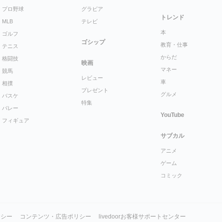
プロ野球
グラビア
トレンド
MLB
テレビ
本
ゴルフ
ゴシップ
教育・仕事
テニス
からだ
格闘技
映画
マネー
競馬
レビュー
車
相撲
プレゼント
グルメ
バスケ
特集
バレー
YouTube
フィギュア
サブカル
アニメ
ゲーム
コミック
リシー
コンテンツ・広告ポリシー
livedoorお客様サポートセンター