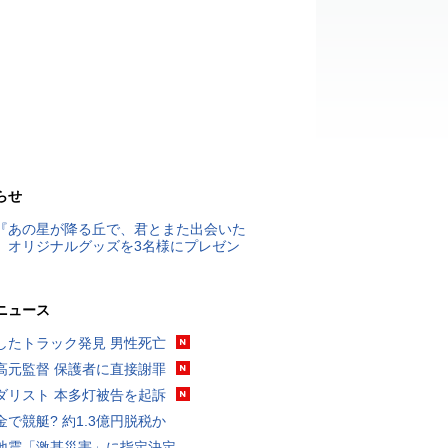
らせ
『あの星が降る丘で、君とまた出会いた
』オリジナルグッズを3名様にプレゼン
ニュース
したトラック発見 男性死亡
高元監督 保護者に直接謝罪
ダリスト 本多灯被告を起訴
金で競艇? 約1.3億円脱税か
地震「激甚災害」に指定決定