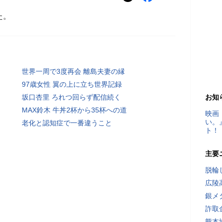
た。
世界一周で3度再会 離島夫妻の縁
97歳女性 翼の上に立ち世界記録
坂口杏里 ろれつ回らず配信続く
お知
MAX鈴木 牛丼2杯から35杯への道
映画
い。
老化と認知症で一番違うこと
ト！
主要
脱輪
広陵
銀メ
詐取
熊本