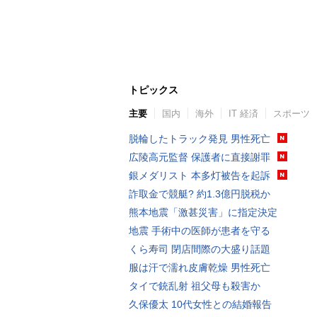
トピックス
主要
国内
海外
IT 経済
スポーツ
脱輪したトラック発見 男性死亡
広陵高元監督 保護者に直接謝罪
銀メダリスト 本多灯被告を起訴
詐取金で競艇? 約1.3億円脱税か
熊本地震「激甚災害」に指定決定
地震 手術中の医師が患者を守る
くら寿司 閉店間際の大盛り話題
服は汗で濡れ皮膚乾燥 男性死亡
タイで銃乱射 祖父母も殺害か
久保優太 10代女性との結婚報告