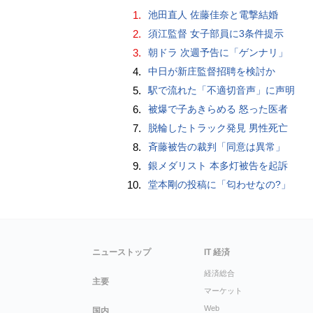
1.
池田直人 佐藤佳奈と電撃結婚
2.
須江監督 女子部員に3条件提示
3.
朝ドラ 次週予告に「ゲンナリ」
4.
中日が新庄監督招聘を検討か
5.
駅で流れた「不適切音声」に声明
6.
被爆で子あきらめる 怒った医者
7.
脱輪したトラック発見 男性死亡
8.
斉藤被告の裁判「同意は異常」
9.
銀メダリスト 本多灯被告を起訴
10.
堂本剛の投稿に「匂わせなの?」
ニューストップ
IT 経済
経済総合
主要
マーケット
Web
国内