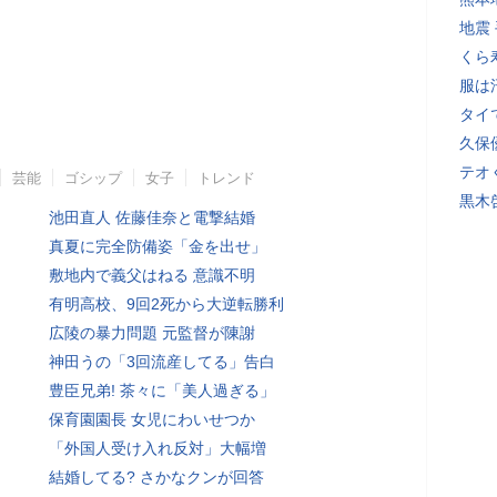
地震
くら
服は
タイ
久保
テオ
芸能
ゴシップ
女子
トレンド
黒木
池田直人 佐藤佳奈と電撃結婚
真夏に完全防備姿「金を出せ」
敷地内で義父はねる 意識不明
有明高校、9回2死から大逆転勝利
広陵の暴力問題 元監督が陳謝
神田うの「3回流産してる」告白
豊臣兄弟! 茶々に「美人過ぎる」
保育園園長 女児にわいせつか
「外国人受け入れ反対」大幅増
結婚してる? さかなクンが回答