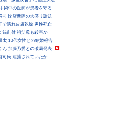
 手術中の医師が患者を守る
寿司 閉店間際の大盛り話題
汗で濡れ皮膚乾燥 男性死亡
で銃乱射 祖父母も殺害か
優太 10代女性との結婚報告
くん 加藤乃愛との破局発表
啓司氏 逮捕されていたか