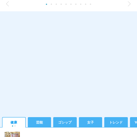
健康
芸能
ゴシップ
女子
トレンド
Y