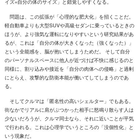
イズ=自分の体のサイズ」と錯覚しやすくなる。
問題は、この拡張が「心理的な肥大化」を招くことだ。
軽自動車よりも大型SUVや高級セダンに乗っているときの
ほうが、より強気な運転になりやすいという研究結果があ
るが、これは「自分の体が大きくなった（強くなった）」
という全能感を、脳が抱いてしまうためだ。 そして自分
のパーソナルスペースに他人が近づけば不快に感じるのと
同様に、割り込みや接近を「自分の肉体への侵略」と過剰
にとらえ、攻撃的な防衛本能が働いてしてしまうのであ
る。
そしてクルマは「匿名性の高いシェルター」でもある。
街なかでリアルに肩がぶつかった相手に怒鳴り散らす人は
少ないだろうが、クルマ同士なら、それに近いことが平気
で行われる。これは心理学でいうところの「没個性化」と
いう現象だ。