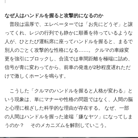
なぜ人はハンドルを握ると攻撃的になるのか
普段は温厚で、エレベーターでは「お先にどうぞ」と譲
ってくれ、レジの行列でも静かに順番を待っているような
人が、ひとたび運転席に座ってハンドルを握ると、まるで
別人のごとく攻撃的な性格になる……。 クルマの車線変
更を強引にブロックし、合流では車間距離を極端に詰め、
信号が青に変わってから、前車の発進が2秒程度遅れただ
けで激しくホーンを鳴らす。
こうした「クルマのハンドルを握ると人格が変わる」と
いう現象は、単にマナーや性格の問題ではなく、人間の脳
と心理に根ざした科学的な理由が存在する。 なぜ、一部
の人間はハンドルを握った途端「嫌なヤツ」になってしま
うのか？ そのメカニズムを解剖していこう。