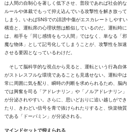
は人間の自制心を著しく低下させ、普段であれば社会的な
ルールや体裁でもって抑え込んでいる攻撃性を解き放って
しまう。いわばSNSでの誹謗中傷がエスカレートしやすい
構造と、運転席の心理状態は酷似しているのだ。運転時に
は、相手を「同じ感情をもつ人間」ではなく、単なる「邪
魔な物体」として記号化してしまうことが、攻撃性を加速
させる要因となっているわけだ。
そして脳科学的な視点から見ると、運転という行為自体
がストレスフルな環境であることも見逃せない。運転中は
常に周囲に気を配り、瞬時の判断を求められるため、脳内
では興奮を司る「アドレナリン」や「ノルアドレナリン」
が分泌されやすい。さらに、思いどおりに追い越しができ
たり、きわどい信号を青で抜けられたりすると、快楽物質
である「ドーパミン」が分泌される。
マインドセットで抑えられる