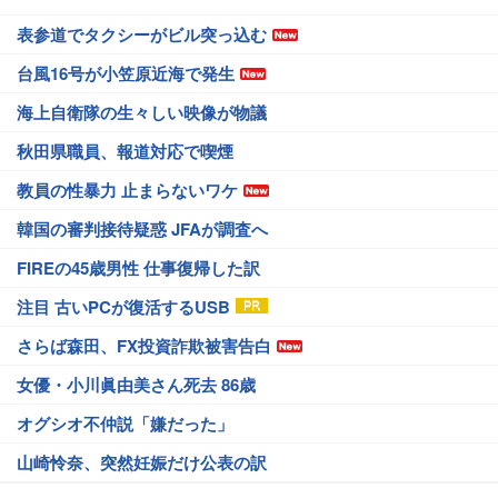
表参道でタクシーがビル突っ込む
台風16号が小笠原近海で発生
海上自衛隊の生々しい映像が物議
秋田県職員、報道対応で喫煙
教員の性暴力 止まらないワケ
韓国の審判接待疑惑 JFAが調査へ
FIREの45歳男性 仕事復帰した訳
注目 古いPCが復活するUSB
さらば森田、FX投資詐欺被害告白
女優・小川眞由美さん死去 86歳
オグシオ不仲説「嫌だった」
山崎怜奈、突然妊娠だけ公表の訳