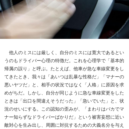
他人のミスには厳しく、自分のミスには寛大であるとい
うのもドライバー心理の特徴だ。これを心理学で「基本的
帰属の誤り」と呼ぶ。たとえば、他車が急な車線変更をし
てきたとき、我々は「あいつは乱暴な性格だ」「マナーの
悪いヤツだ」と、相手の状況ではなく「人格」に原因を求
めがちだ。しかし、自分が同じように急な車線変更をした
ときは「出口を間違えそうだった」「急いでいた」と、状
況のせいにする。この認知の歪みが、「まわりはバカでマ
ナー知らずなドライバーばかりだ」という被害妄想に近い
敵対心を生み出し、周囲に対抗するための大義名分を与え