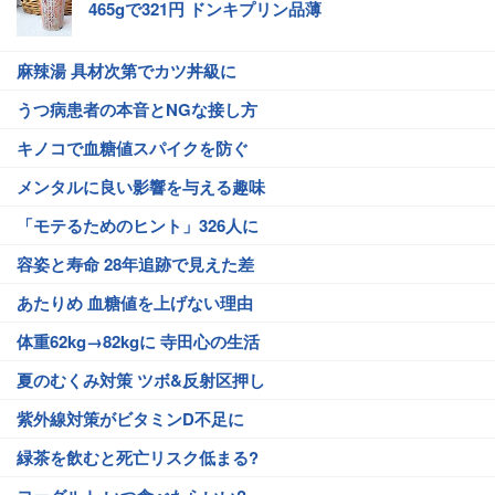
465gで321円 ドンキプリン品薄
麻辣湯 具材次第でカツ丼級に
うつ病患者の本音とNGな接し方
キノコで血糖値スパイクを防ぐ
メンタルに良い影響を与える趣味
「モテるためのヒント」326人に
容姿と寿命 28年追跡で見えた差
あたりめ 血糖値を上げない理由
体重62kg→82kgに 寺田心の生活
夏のむくみ対策 ツボ&反射区押し
紫外線対策がビタミンD不足に
緑茶を飲むと死亡リスク低まる?